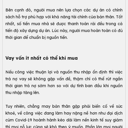
Bên cạnh đó, người mua nên lựa chọn các dự án có chính
sách hỗ trợ phù hợp với khả năng tài chính của bản thân. Tốt
nhất, số tiền mua nhà sẽ được thanh toán rải đều trong cả
tiến độ xây dựng dự án. Lúc này, người mua hoàn toàn có đủ
thời gian để chuẩn bị nguồn tiền.
Vay vốn ít nhất có thể khi mua
Nếu công việc thuận lợi và nguồn thu nhập ổn định thì việc
trả nợ vay sẽ không gặp vấn đề, thậm chí có thể rút ngắn
thời gian trả nợ sớm hơn so với dự tính ban đầu khi nguồn
thu nhập tăng lên.
Tuy nhiên, chẳng may bản thân gặp phải biến cố về sức
khoẻ, về công việc đang làm hay nặng nề hơn như đại dịch
cúm Covid-19 hoành hành kéo dài làm nền kinh tế suy giảm
thì mọi nỗ lực cũng sẽ khó theo ý muốn. Phần lớn mọi người