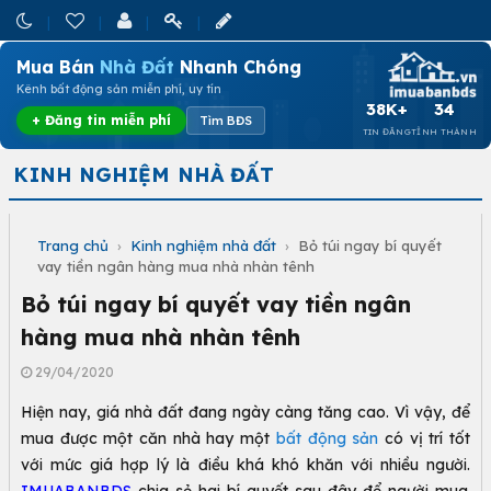
Mua Bán
Nhà Đất
Nhanh Chóng
Kênh bất động sản miễn phí, uy tín
38K+
34
+ Đăng tin miễn phí
Tìm BĐS
TIN ĐĂNG
TỈNH THÀNH
KINH NGHIỆM NHÀ ĐẤT
Trang chủ
›
Kinh nghiệm nhà đất
›
Bỏ túi ngay bí quyết
vay tiền ngân hàng mua nhà nhàn tênh
Bỏ túi ngay bí quyết vay tiền ngân
hàng mua nhà nhàn tênh
29/04/2020
Hiện nay, giá nhà đất đang ngày càng tăng cao. Vì vậy, để
mua được một căn nhà hay một
bất động sản
có vị trí tốt
với mức giá hợp lý là điều khá khó khăn với nhiều người.