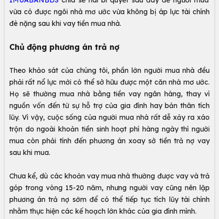
IMUABANBDS
chia sẻ hai bí quyết sau đây để người mua
vừa có được ngôi nhà mơ ước vừa không bị áp lực tài chính
đè nặng sau khi vay tiền mua nhà.
Chủ động phương án trả nợ
Theo khảo sát của chúng tôi, phần lớn người mua nhà đều
phải rất nổ lực mới có thể sở hữu được một căn nhà mơ ước.
Họ sẽ thường mua nhà bằng tiền vay ngân hàng, thay vì
nguồn vốn đến từ sự hỗ trợ của gia đình hay bản thân tích
lũy. Vì vậy, cuộc sống của người mua nhà rất dễ xảy ra xáo
trộn do ngoài khoản tiền sinh hoạt phí hàng ngày thì người
mua còn phải tính đến phương án xoay sở tiền trả nợ vay
sau khi mua.
Chưa kể, dù các khoản vay mua nhà thường được vay và trả
góp trong vòng 15-20 năm, nhưng người vay cũng nên lập
phương án trả nợ sớm để có thể tiếp tục tích lũy tài chính
nhằm thực hiện các kế hoạch lớn khác của gia đình mình.