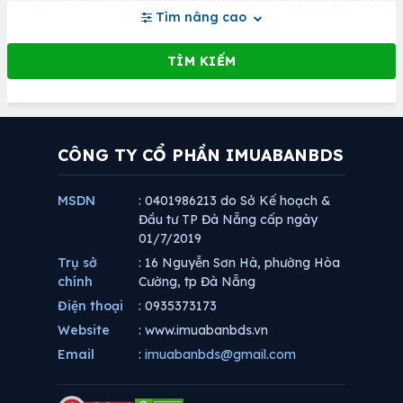
Tìm nâng cao
CÔNG TY CỔ PHẦN IMUABANBDS
MSDN
: 0401986213 do Sở Kế hoạch &
Đầu tư TP Đà Nẵng cấp ngày
01/7/2019
Trụ sở
: 16 Nguyễn Sơn Hà, phường Hòa
chính
Cường, tp Đà Nẵng
Điện thoại
: 0935373173
Website
: www.imuabanbds.vn
Email
:
imuabanbds@gmail.com