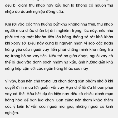
đều bị giảm thu nhập hay xấu hơn là không có nguồn thu
nhập do doanh nghiệp đóng cửa.
Khi rơi vào các tình huống bất khả kháng như trên, thu nhập
người mua chắc chắn bị ảnh nghiêm trọng, lúc này, nếu như
phải trả nợ một khoản tiền lớn hàng tháng sẽ rất khó khăn
khi xoay sở. Điều này cũng là nguyên nhân vì sao các ngân
hàng yêu cầu người vay tiền phải chứng minh khả năng trả
nợ trong hồ sơ vay tiền. Nếu trả nợ gián đoạn, người vay có
thể bị đưa vào danh sách nhóm nợ xấu, ảnh hưởng đến khả
năng tiếp cận với các ngân hàng khác sau này.
Vì vậy, bạn nên chú trọng lựa chọn dòng sản phẩm nhà ở khi
quyết định mua từ nguồn vốnvay. Hạn chế tối đa khoản phải
vay có thể. Hầu hết dự án hiện nay đều có nhiều danh mục
hàng hóa để bạn lựa chọn. Bạn cũng nên tham khảo thêm
các ý kiến tư vấn của người môi giới, những người có kinh
nghiệm.