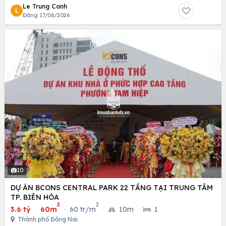
Le Trung Canh
L
Đăng 17/06/2026
10
DỰ ÁN BCONS CENTRAL PARK 22 TẦNG TẠI TRUNG TÂM
TP. BIÊN HÒA
2
2
3.6 tỷ
·
60m
·
60 tr/m
·
10m
·
1
Thành phố Đồng Nai