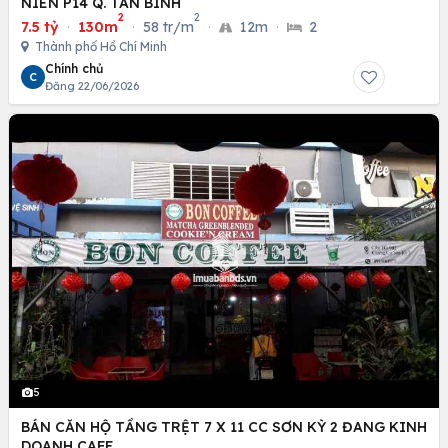
NIÊN P14 Q. TÂN BÌNH
2
2
7.5 tỷ
·
130m
·
58 tr/m
·
12m
·
2
Thành phố Hồ Chí Minh
Chính chủ
C
Đăng 22/06/2026
5
BÁN CĂN HỘ TẦNG TRỆT 7 X 11 CC SƠN KỲ 2 ĐANG KINH
DOANH CAFE