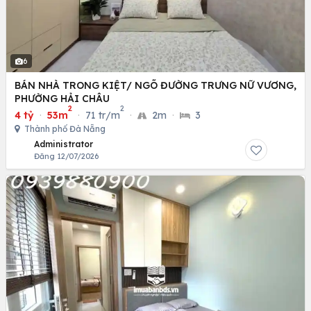
6
BÁN NHÀ TRONG KIỆT/ NGÕ ĐƯỜNG TRƯNG NỮ VƯƠNG,
PHƯỜNG HẢI CHÂU
2
2
4 tỷ
·
53m
·
71 tr/m
·
2m
·
3
Thành phố Đà Nẵng
Administrator
Đăng 12/07/2026