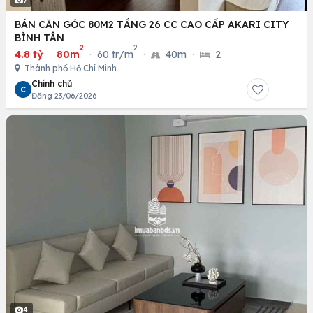
7
BÁN CĂN GÓC 80M2 TẦNG 26 CC CAO CẤP AKARI CITY
BÌNH TÂN
2
2
4.8 tỷ
·
80m
·
60 tr/m
·
40m
·
2
Thành phố Hồ Chí Minh
Chính chủ
C
Đăng 23/06/2026
4