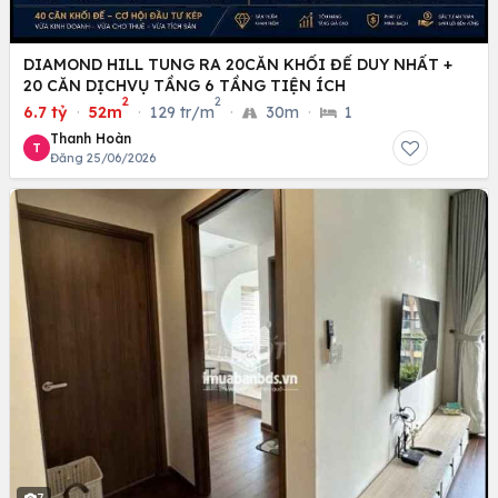
DIAMOND HILL TUNG RA 20CĂN KHỐI ĐẾ DUY NHẤT +
20 CĂN DỊCHVỤ TẦNG 6 TẦNG TIỆN ÍCH
2
2
6.7 tỷ
·
52m
·
129 tr/m
·
30m
·
1
Thanh Hoàn
T
Đăng 25/06/2026