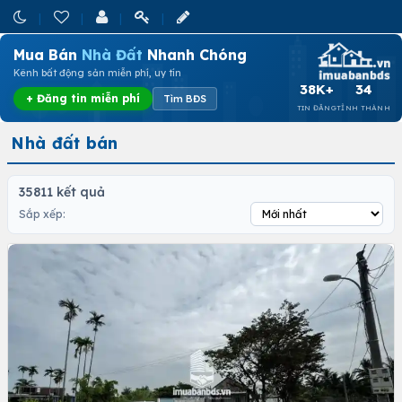
Mua Bán
Nhà Đất
Nhanh Chóng
Kênh bất động sản miễn phí, uy tín
38K+
34
+ Đăng tin miễn phí
Tìm BĐS
TIN ĐĂNG
TỈNH THÀNH
Nhà đất bán
35811 kết quả
Sắp xếp: