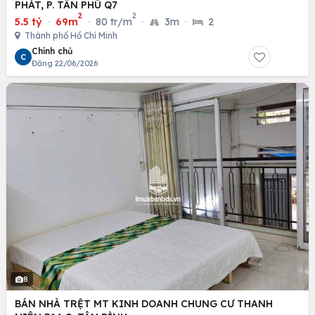
PHÁT, P. TÂN PHÚ Q7
2
2
5.5 tỷ
·
69m
·
80 tr/m
·
3m
·
2
Thành phố Hồ Chí Minh
Chính chủ
C
Đăng 22/06/2026
8
BÁN NHÀ TRỆT MT KINH DOANH CHUNG CƯ THANH