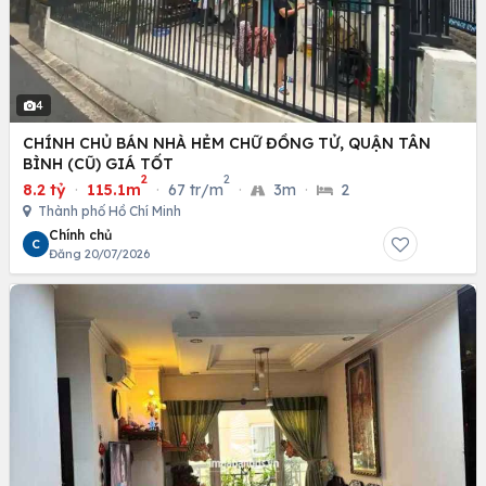
4
CHÍNH CHỦ BÁN NHÀ HẺM CHỮ ĐỒNG TỬ, QUẬN TÂN
BÌNH (CŨ) GIÁ TỐT
2
2
8.2 tỷ
·
115.1m
·
67 tr/m
·
3m
·
2
Thành phố Hồ Chí Minh
Chính chủ
C
Đăng 20/07/2026