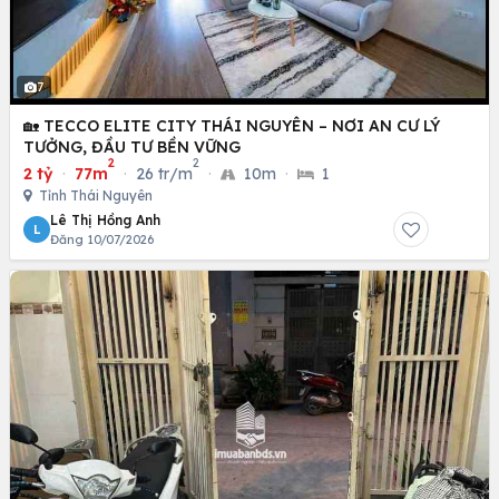
7
🏡 TECCO ELITE CITY THÁI NGUYÊN – NƠI AN CƯ LÝ
TƯỞNG, ĐẦU TƯ BỀN VỮNG
2
2
2 tỷ
·
77m
·
26 tr/m
·
10m
·
1
Tỉnh Thái Nguyên
Lê Thị Hồng Anh
L
Đăng 10/07/2026