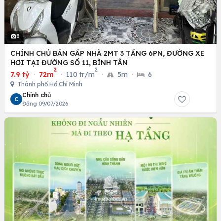
8
CHÍNH CHỦ BÁN GẤP NHÀ 2MT 3 TẦNG 6PN, ĐƯỜNG XE
HƠI TẠI ĐƯỜNG SỐ 11, BÌNH TÂN
2
2
7.9 tỷ
·
72m
·
110 tr/m
·
5m
·
6
Thành phố Hồ Chí Minh
Chính chủ
C
Đăng 09/07/2026