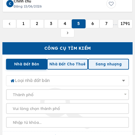
Chính chủ
C
Đăng 13/06/2026
1
2
3
4
5
6
7
1791
...
CÔNG CỤ TÌM KIẾM
Nhà Đất Bán
Nhà Đất Cho Thuê
Sang nhượng
Loại nhà đất bán