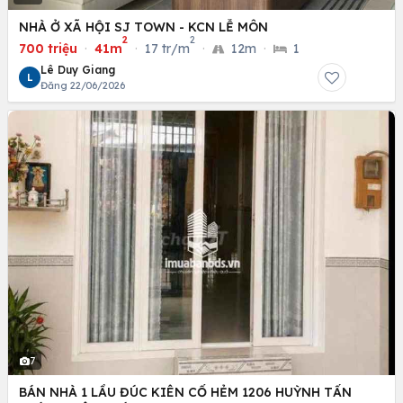
NHÀ Ở XÃ HỘI SJ TOWN - KCN LỄ MÔN
2
2
700 triệu
·
41m
·
17 tr/m
·
12m
·
1
Lê Duy Giang
L
Đăng 22/06/2026
7
BÁN NHÀ 1 LẦU ĐÚC KIÊN CỐ HẺM 1206 HUỲNH TẤN