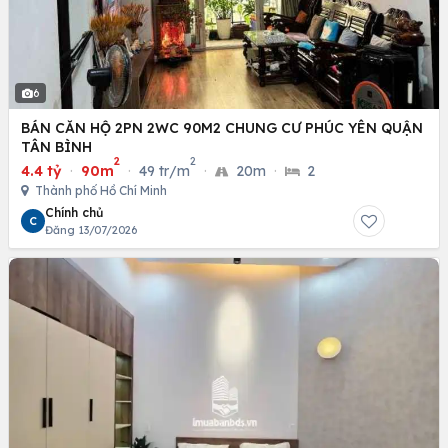
6
BÁN CĂN HỘ 2PN 2WC 90M2 CHUNG CƯ PHÚC YÊN QUẬN
TÂN BÌNH
2
2
4.4 tỷ
·
90m
·
49 tr/m
·
20m
·
2
Thành phố Hồ Chí Minh
Chính chủ
C
Đăng 13/07/2026