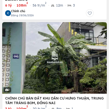
2
2
6 tỷ
·
108m
·
56 tr/m
·
12m
·
3
Chính chủ
C
Đăng 19/06/2026
2
CHÍNH CHỦ BÁN ĐẤT KHU DÂN CƯ HƯNG THUẬN, TRUNG
TÂM TRẢNG BOM, ĐỒNG NAI
2
2
2 tỷ
·
100m
·
20 tr/m
·
8m
·
1