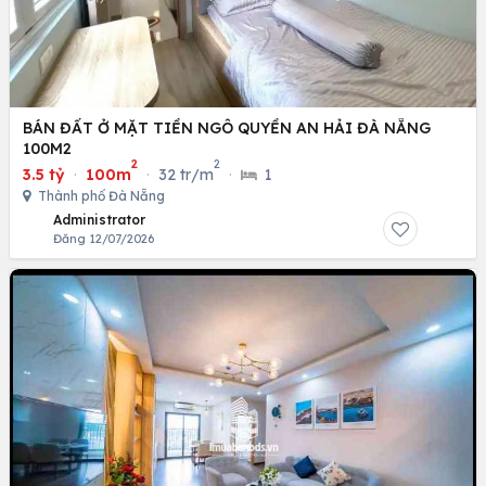
BÁN ĐẤT Ở MẶT TIỀN NGÔ QUYỀN AN HẢI ĐÀ NẴNG
100M2
2
2
3.5 tỷ
·
100m
·
32 tr/m
·
1
Thành phố Đà Nẵng
Administrator
Đăng 12/07/2026