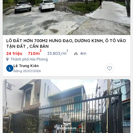
LÔ ĐẤT HƠN 700M2 HƯNG ĐẠO, DƯƠNG KINH, Ô TÔ VÀO
TẬN ĐẤT , CẦN BÁN
2
2
24 triệu
·
710m
·
33.803/m
·
4m
Thành phố Hải Phòng
Lê Trung Kiên
L
Đăng 23/07/2026