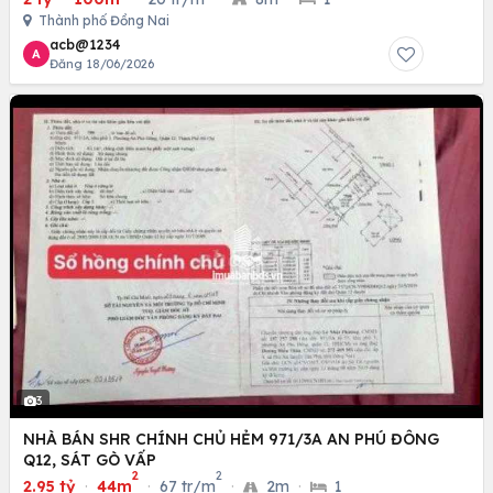
Thành phố Đồng Nai
acb@1234
A
Đăng 18/06/2026
3
NHÀ BÁN SHR CHÍNH CHỦ HẺM 971/3A AN PHÚ ĐÔNG
Q12, SÁT GÒ VẤP
2
2
2.95 tỷ
·
44m
·
67 tr/m
·
2m
·
1