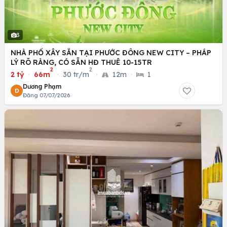
3
NHÀ PHỐ XÂY SẴN TẠI PHƯỚC ĐÔNG NEW CITY – PHÁP
LÝ RÕ RÀNG, CÓ SẴN HĐ THUÊ 10-15TR
2
2
2 tỷ
·
66m
·
30 tr/m
·
12m
·
1
Dương Phạm
D
Đăng 07/07/2026