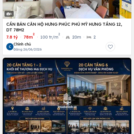
6
CẦN BÁN CĂN HỘ HƯNG PHÚC PHÚ MỸ HƯNG TẦNG 12,
DT 78M2
2
2
7.8 tỷ
·
78m
·
100 tr/m
·
20m
·
2
Chính chủ
C
Đăng 26/06/2026