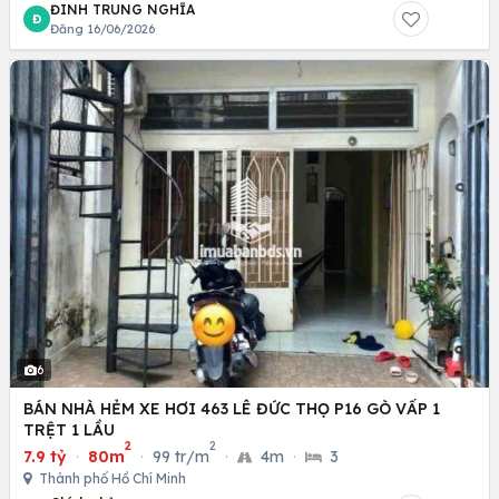
ĐINH TRUNG NGHĨA
Đ
Đăng 16/06/2026
6
BÁN NHÀ HẺM XE HƠI 463 LÊ ĐỨC THỌ P16 GÒ VẤP 1
TRỆT 1 LẦU
2
2
7.9 tỷ
·
80m
·
99 tr/m
·
4m
·
3
Thành phố Hồ Chí Minh