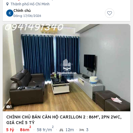
Thành phố Hồ Chí Minh
Chính chủ
C
Đăng 17/06/2026
5
CHÍNH CHỦ BÁN CĂN HỘ CARILLON 2 : 86M², 2PN 2WC,
GIÁ CHỈ 5 TỶ
2
2
5 tỷ
·
86m
·
58 tr/m
·
12m
·
3