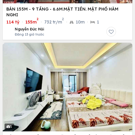
BÁN 155M - 9 TẦNG - 6.6M.MẶT TIỀN. MẶT PHỐ HÀM
NGHI
2
2
114 tỷ
·
155m
·
732 tr/m
·
10m
·
1
Nguyễn Đức Hải
Đăng 13 giờ trước
5