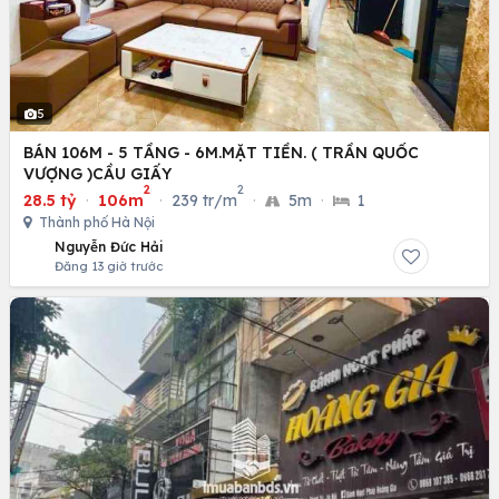
5
BÁN 106M - 5 TẦNG - 6M.MẶT TIỀN. ( TRẦN QUỐC
VƯỢNG )CẦU GIẤY
2
2
28.5 tỷ
·
106m
·
239 tr/m
·
5m
·
1
Thành phố Hà Nội
Nguyễn Đức Hải
Đăng 13 giờ trước