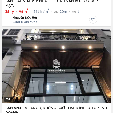
BÁN TÒA NHÀ VÍP NHẤT - TRỊNH VĂN BÔ. LÔ GÓC 3
MẶT.
2
2
35 tỷ
·
96m
·
361 tr/m
·
20m
·
1
Nguyễn Đức Hải
Đăng 13 giờ trước
4
BÁN 52M - 8 TẦNG. ( ĐƯỜNG BƯỞI ) BA ĐÌNH. Ô TÔ KINH
DOANH