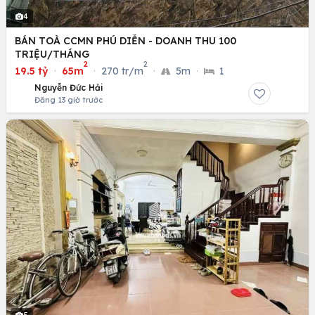
4
BÁN TOÀ CCMN PHÚ DIỄN - DOANH THU 100
TRIỆU/THÁNG
2
2
19.5 tỷ
·
65m
·
270 tr/m
·
5m
·
1
Nguyễn Đức Hải
Đăng 13 giờ trước