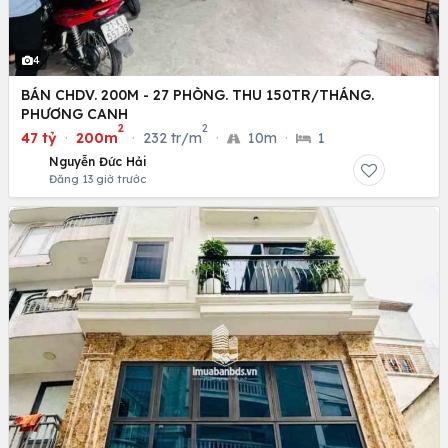
4
BÁN CHDV. 200M - 27 PHÒNG. THU 150TR/THÁNG.
PHƯƠNG CANH
2
2
47 tỷ
·
200m
·
232 tr/m
·
10m
·
1
Nguyễn Đức Hải
Đăng 13 giờ trước