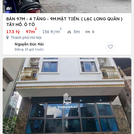
5
BÁN 97M - 4 TẦNG - 9M.MẶT TIỀN. ( LẠC LONG QUÂN )
TÂY HỒ. Ô TÔ
2
2
17.3 tỷ
·
97m
·
156 tr/m
·
5m
·
6
Thành phố Hà Nội
Nguyễn Đức Hải
Đăng 13 giờ trước