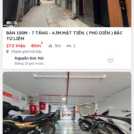
5
BÁN 100M - 7 TẦNG - 6.3M.MẶT TIỀN. ( PHÚ DIỄN ) BẮC
TỪ LIÊM
2
27.3 triệu
·
80m
·
5m
·
1
Thành phố Hà Nội
Nguyễn Đức Hải
Đăng 13 giờ trước