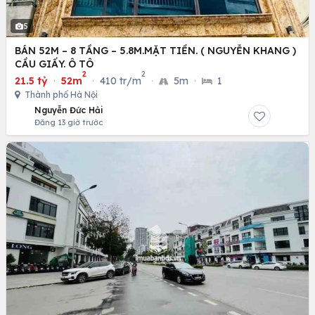
5
BÁN 52M – 8 TẦNG – 5.8M.MẶT TIỀN. ( NGUYỄN KHANG )
CẦU GIẤY. Ô TÔ
2
2
21.5 tỷ
·
52m
·
410 tr/m
·
5m
·
1
Thành phố Hà Nội
Nguyễn Đức Hải
Đăng 13 giờ trước