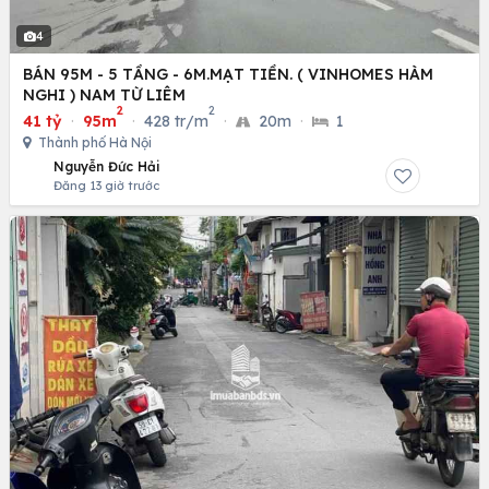
4
BÁN 95M - 5 TẦNG - 6M.MẠT TIỀN. ( VINHOMES HÀM
NGHI ) NAM TỪ LIÊM
2
2
41 tỷ
·
95m
·
428 tr/m
·
20m
·
1
Thành phố Hà Nội
Nguyễn Đức Hải
Đăng 13 giờ trước