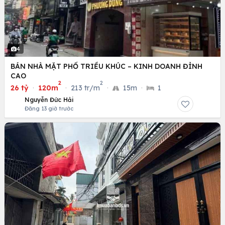
4
BÁN NHÀ MẶT PHỐ TRIỀU KHÚC – KINH DOANH ĐỈNH
CAO
2
2
26 tỷ
·
120m
·
213 tr/m
·
15m
·
1
Nguyễn Đức Hải
Đăng 13 giờ trước