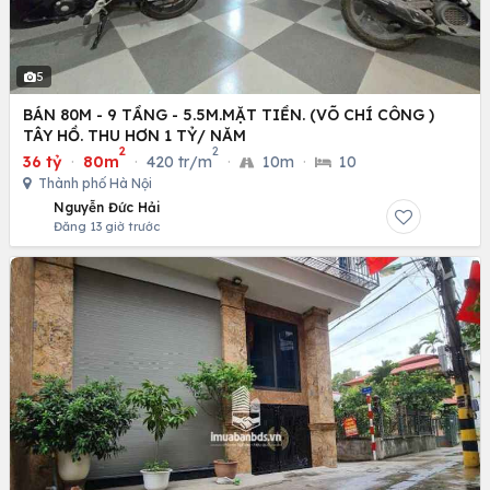
5
BÁN 80M - 9 TẦNG - 5.5M.MẶT TIỀN. (VÕ CHÍ CÔNG )
TÂY HỒ. THU HƠN 1 TỶ/ NĂM
2
2
36 tỷ
·
80m
·
420 tr/m
·
10m
·
10
Thành phố Hà Nội
Nguyễn Đức Hải
Đăng 13 giờ trước