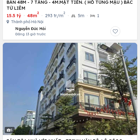
BÁN 48M - 7 TẦNG - 4M.MẶT TIỀN. ( HỒ TÙNG MẬU ) BẮC
TỪ LIÊM
2
2
15.5 tỷ
·
48m
·
293 tr/m
·
5m
·
1
Thành phố Hà Nội
Nguyễn Đức Hải
Đăng 13 giờ trước
5