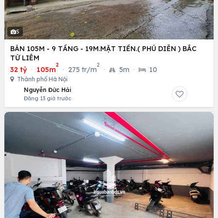
5
BÁN 105M - 9 TẦNG - 19M.MẶT TIỀN.( PHÚ DIỄN ) BẮC
TỪ LIÊM
2
2
32 tỷ
·
105m
·
275 tr/m
·
5m
·
10
Thành phố Hà Nội
Nguyễn Đức Hải
Đăng 13 giờ trước