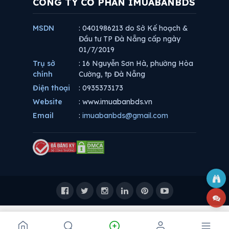
CÔNG TY CỔ PHẦN IMUABANBDS
MSDN
: 0401986213 do Sở Kế hoạch &
Đầu tư TP Đà Nẵng cấp ngày
01/7/2019
Trụ sở
: 16 Nguyễn Sơn Hà, phường Hòa
chính
Cường, tp Đà Nẵng
Điện thoại
: 0935373173
Website
: www.imuabanbds.vn
Email
:
imuabanbds@gmail.com