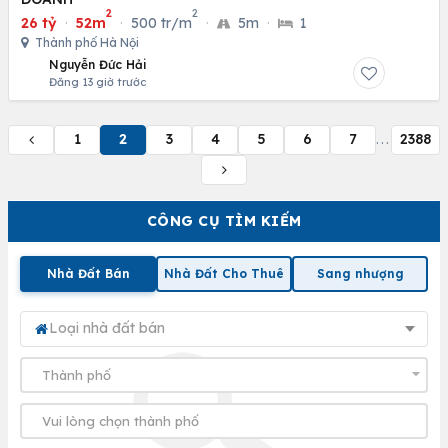
2
2
26 tỷ
·
52m
·
500 tr/m
·
5m
·
1
Thành phố Hà Nội
Nguyễn Đức Hải
Đăng 13 giờ trước
1
2
3
4
5
6
7
2388
...
CÔNG CỤ TÌM KIẾM
Nhà Đất Bán
Nhà Đất Cho Thuê
Sang nhượng
Loại nhà đất bán