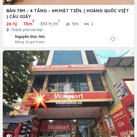
5
BÁN 73M – 4 TẦNG – 6M.MẶT TIỀN. ( HOÀNG QUỐC VIỆT
) CẦU GIẤY
2
2
26 tỷ
·
73m
·
353 tr/m
·
5m
·
1
Thành phố Hà Nội
Nguyễn Đức Hải
Đăng 13 giờ trước
4