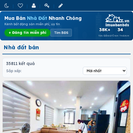
Mua Bán
Nhà Đất
Nhanh Chóng
Kênh bất động sản miễn phí, uy tín
38K+
34
+ Đăng tin miễn phí
Tìm BĐS
TIN ĐĂNG
TỈNH THÀNH
Nhà đất bán
35811 kết quả
Sắp xếp: