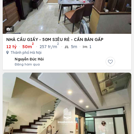
5
NHÀ CẦU GIẤY - 50M SIÊU RẺ - CẦN BÁN GẤP
2
2
12 tỷ
·
50m
·
257 tr/m
·
5m
·
1
Thành phố Hà Nội
Nguyễn Đức Hải
Đăng hôm qua