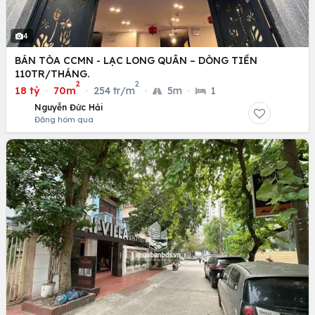
4
BÁN TÒA CCMN - LẠC LONG QUÂN – DÒNG TIỀN
110TR/THÁNG.
2
2
18 tỷ
·
70m
·
254 tr/m
·
5m
·
1
Nguyễn Đức Hải
Đăng hôm qua