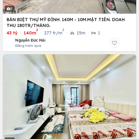
5
BÁN BIỆT THỰ MỸ ĐÌNH. 140M - 10M.MẶT TIÊN. DOAH
THU 180TR/THÁNG.
2
2
43 tỷ
·
140m
·
277 tr/m
·
15m
·
1
Nguyễn Đức Hải
Đăng hôm qua