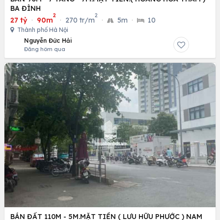
BA ĐÌNH
2
2
27 tỷ
·
90m
·
270 tr/m
·
5m
·
10
Thành phố Hà Nội
Nguyễn Đức Hải
Đăng hôm qua
BÁN ĐẤT 110M - 5M.MẶT TIỀN ( LƯU HỮU PHƯỚC ) NAM