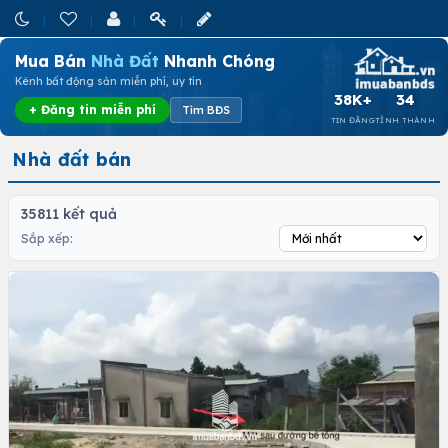
Mua Bán
Nhà Đất
Nhanh Chóng
Kênh bất động sản miễn phí, uy tín
38K+
34
+ Đăng tin miễn phí
Tìm BĐS
TIN ĐĂNG
TỈNH THÀNH
Nhà đất bán
35811 kết quả
Sắp xếp: