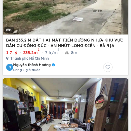
5
BÁN 235,2 M ĐẤT HAI MẶT TIỀN ĐƯỜNG NHỰA KHU VỰC
DÂN CƯ ĐÔNG ĐÚC - AN NHỨT-LONG ĐIỀN - BÀ RỊA
2
2
1.7 tỷ
·
235.2m
·
7 tr/m
·
8m
Thành phố Hồ Chí Minh
Nguyễn thành Hoàng
N
Đăng 1 giờ trước