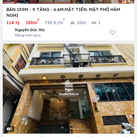
BÁN 155M - 9 TẦNG - 6.6M.MẶT TIỀN. MẶT PHỐ HÀM
NGHI
2
2
114 tỷ
·
155m
·
732 tr/m
·
10m
·
1
Nguyễn Đức Hải
Đăng hôm qua
5