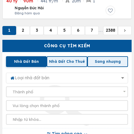
40 tỷ
·
90m
·
441 tr/m
·
20m
·
1
Nguyễn Đức Hải
Đăng hôm qua
1
2
3
4
5
6
7
2388
...
CÔNG CỤ TÌM KIẾM
Nhà Đất Bán
Nhà Đất Cho Thuê
Sang nhượng
Loại nhà đất bán
Tìm nâng cao