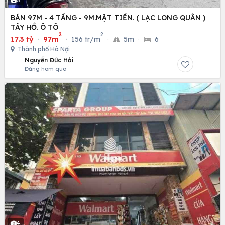
5
BÁN 97M - 4 TẦNG - 9M.MẶT TIỀN. ( LẠC LONG QUÂN )
TÂY HỒ. Ô TÔ
2
2
17.3 tỷ
·
97m
·
156 tr/m
·
5m
·
6
Thành phố Hà Nội
Nguyễn Đức Hải
Đăng hôm qua
4