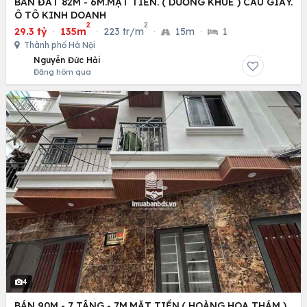
BÁN ĐẤT 82M - 6M.MẶT TIỀN. ( DƯƠNG KHUÊ ) CẦU GIẤY.
Ô TÔ KINH DOANH
2
2
29.3 tỷ
·
135m
·
223 tr/m
·
15m
·
1
Thành phố Hà Nội
Nguyễn Đức Hải
Đăng hôm qua
4
BÁN 90M - 7 TÂNG - 7M.MẶT TIỀN.( HOÀNG HOA THÁM )