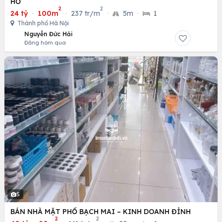
HỒ
2
2
24 tỷ
·
100m
·
237 tr/m
·
5m
·
1
Thành phố Hà Nội
Nguyễn Đức Hải
Đăng hôm qua
5
BÁN NHÀ MẶT PHỐ BẠCH MAI – KINH DOANH ĐỈNH
2
2