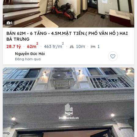
4
BÁN 62M - 6 TẦNG - 4.5M.MẶT TIỀN.( PHỐ VÂN HỒ ) HAI
BÀ TRƯNG
2
2
28.7 tỷ
·
62m
·
463 tr/m
·
10m
·
1
Nguyễn Đức Hải
Đăng hôm qua