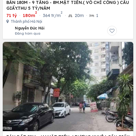
BÁN 180M - 9 TẦNG - 8M.MẶT TIỀN.( VÕ CHÍ CÔNG ) CẦU
GIẤY.THU 5 TỶ/NĂM
2
2
71 tỷ
·
180m
·
364 tr/m
·
20m
·
1
Thành phố Hà Nội
Nguyễn Đức Hải
Đăng hôm qua