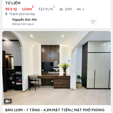
TỪ LIÊM
2
2
35.5 tỷ
·
110m
·
323 tr/m
·
10m
·
1
Thành phố Hà Nội
Nguyễn Đức Hải
Đăng hôm qua
4
BÁN 110M - 7 TẦNG - 4.2M.MẶT TIỀN.( MẶT PHỐ PHÙNG