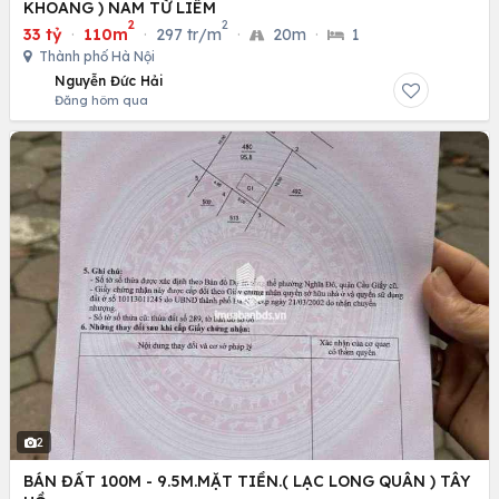
KHOANG ) NAM TỪ LIÊM
2
2
33 tỷ
·
110m
·
297 tr/m
·
20m
·
1
Thành phố Hà Nội
Nguyễn Đức Hải
Đăng hôm qua
2
BÁN ĐẤT 100M - 9.5M.MẶT TIỀN.( LẠC LONG QUÂN ) TÂY