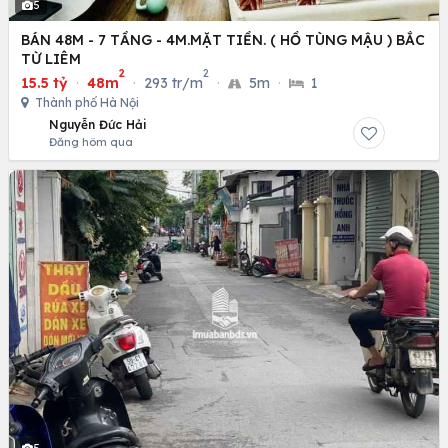
5
BÁN 48M - 7 TẦNG - 4M.MẶT TIỀN. ( HỒ TÙNG MẬU ) BẮC
TỪ LIÊM
2
2
15.5 tỷ
·
48m
·
293 tr/m
·
5m
·
1
Thành phố Hà Nội
Nguyễn Đức Hải
Đăng hôm qua