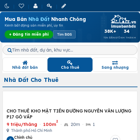
Mua Bán
Nhà Đất
Nhanh Chóng
Kênh bất động sản miễn phí, uy tín
38K+
34
+ Đăng tin miễn phí
Tìm BĐS
TIN ĐĂNG
TỈNH THÀNH
Tìm nhà đất, dự án, khu vực…
Nhà đất bán
Cho thuê
Sang nhượng
Nhà Đất Cho Thuê
CHO THUÊ KHO MẶT TIỀN ĐƯỜNG NGUYỄN VĂN LƯỢNG
P17 GÒ VẤP
2
9 triệu/tháng
·
100m
·
20m
·
1
Thành phố Hồ Chí Minh
Chính chủ