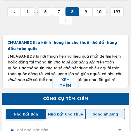
1
6
7
8
9
10
197
...
...
IMUABANBDS là kênh thông tin
cho thuê nhà đất
hàng
đầu toàn quốc
IMUABANBDS là nơi thuận tiện và hiệu quả nhất để tìm kiếm
hoặc đăng tải thông tin
cho thuê bất động sản
trên toàn
quốc. Các thông tin
cho thuê nhà đất
được nhiều người trên
toàn quốc đăng tải với số lượng lớn sẽ giúp người có nhu cầu
thuê nhà đất
có thể nhanh chóng tìm được nhà đất giá rẻ
XEM
theo ý muốn. Bên cạnh đó người cho thuê cũng có thể cho
THÊM
thuê nhà đất của mình được nhanh hơn.
CÔNG CỤ TÌM KIẾM
Lý do bạn nên tham gia thị trường cho thuê nhà đất
Nếu bạn có sẵn một lượng vốn nhất định cần tìm chỗ đầu tư,
Nhà Đất Bán
Nhà Đất Cho Thuê
Sang nhượng
thì thị trường bất động sản là kênh đầu tư hàng đầu bạn nên
nghĩ đến. Bởi với nhu cầu nhà đất luôn có sẵn cùng với xu
hướng luôn tăng lên của giá nhà đất, nếu vào đúng thời
Loại nhà đất bán