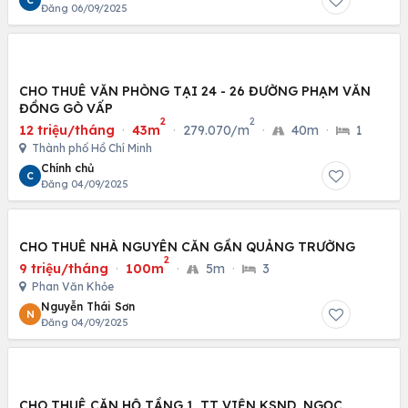
C
Đăng 06/09/2025
CHO THUÊ VĂN PHÒNG TẠI 24 - 26 ĐƯỜNG PHẠM VĂN
ĐỒNG GÒ VẤP
2
2
12 triệu/tháng
·
43m
·
279.070/m
·
40m
·
1
Thành phố Hồ Chí Minh
Chính chủ
C
Đăng 04/09/2025
CHO THUÊ NHÀ NGUYÊN CĂN GẦN QUẢNG TRƯỜNG
2
9 triệu/tháng
·
100m
·
5m
·
3
Phan Văn Khỏe
Nguyễn Thái Sơn
N
Đăng 04/09/2025
CHO THUÊ CĂN HỘ TẦNG 1, TT VIỆN KSND, NGỌC