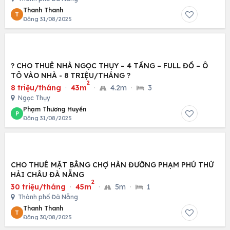
Thanh Thanh
T
Đăng 31/08/2025
? CHO THUÊ NHÀ NGỌC THỤY – 4 TẦNG – FULL ĐỒ – Ô
TÔ VÀO NHÀ - 8 TRIỆU/THÁNG ?
2
8 triệu/tháng
·
43m
·
4.2m
·
3
Ngọc Thụy
Phạm Thương Huyền
P
Đăng 31/08/2025
CHO THUÊ MẶT BẰNG CHỢ HÀN ĐƯỜNG PHẠM PHÚ THỨ
HẢI CHÂU ĐÀ NẴNG
2
30 triệu/tháng
·
45m
·
5m
·
1
Thành phố Đà Nẵng
Thanh Thanh
T
Đăng 30/08/2025