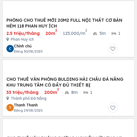
PHÒNG CHO THUÊ MỚI 20M2 FULL NỘI THẤT CƠ BẢN
HẺM 118 PHAN HUY ÍCH
2
2
2.5 triệu/tháng
·
20m
·
125.000/m
·
5m
·
1
Phan Huy ích
Chính chủ
C
Đăng 30/08/2025
CHO THUÊ VĂN PHÒNG BULDING HẢI CHÂU ĐÀ NẴNG
KHU TRUNG TÂM CÓ ĐẦY ĐỦ THIẾT BỊ
2
33 triệu/tháng
·
200m
·
8m
·
1
Thành phố Đà Nẵng
Thanh Thanh
T
Đăng 29/08/2025