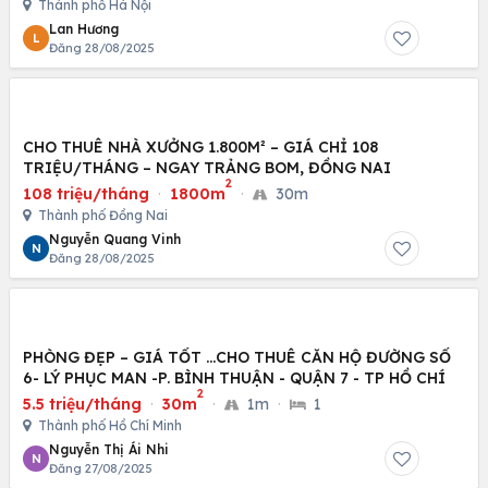
Thành phố Hà Nội
Lan Hương
L
Đăng 28/08/2025
CHO THUÊ NHÀ XƯỞNG 1.800M² – GIÁ CHỈ 108
TRIỆU/THÁNG – NGAY TRẢNG BOM, ĐỒNG NAI
2
108 triệu/tháng
·
1800m
·
30m
Thành phố Đồng Nai
Nguyễn Quang Vinh
N
Đăng 28/08/2025
PHÒNG ĐẸP – GIÁ TỐT …CHO THUÊ CĂN HỘ ĐƯỜNG SỐ
6- LÝ PHỤC MAN -P. BÌNH THUẬN - QUẬN 7 - TP HỒ CHÍ
2
5.5 triệu/tháng
·
30m
·
1m
·
1
Thành phố Hồ Chí Minh
Nguyễn Thị Ái Nhi
N
Đăng 27/08/2025