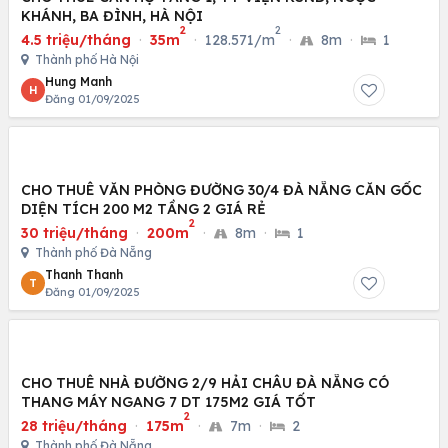
KHÁNH, BA ĐÌNH, HÀ NỘI
2
2
4.5 triệu/tháng
·
35m
·
128.571/m
·
8m
·
1
Thành phố Hà Nội
Hung Manh
H
Đăng 01/09/2025
CHO THUÊ VĂN PHÒNG ĐƯỜNG 30/4 ĐÀ NẴNG CĂN GỐC
DIỆN TÍCH 200 M2 TẦNG 2 GIÁ RẺ
2
30 triệu/tháng
·
200m
·
8m
·
1
Thành phố Đà Nẵng
Thanh Thanh
T
Đăng 01/09/2025
CHO THUÊ NHÀ ĐƯỜNG 2/9 HẢI CHÂU ĐÀ NẴNG CÓ
THANG MÁY NGANG 7 DT 175M2 GIÁ TỐT
2
28 triệu/tháng
·
175m
·
7m
·
2
Thành phố Đà Nẵng