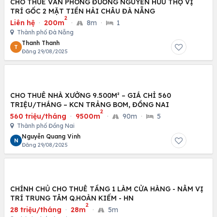
CHO THUÊ VĂN PHÒNG ĐƯỜNG NGUYỄN HỮU THỌ VỊ
TRÍ GỐC 2 MẶT TIỀN HẢI CHÂU ĐÀ NẴNG
2
Liên hệ
·
200m
·
8m
·
1
Thành phố Đà Nẵng
Thanh Thanh
T
Đăng 29/08/2025
CHO THUÊ NHÀ XƯỞNG 9.500M² – GIÁ CHỈ 560
TRIỆU/THÁNG – KCN TRẢNG BOM, ĐỒNG NAI
2
560 triệu/tháng
·
9500m
·
90m
·
5
Thành phố Đồng Nai
Nguyễn Quang Vinh
N
Đăng 29/08/2025
CHÍNH CHỦ CHO THUÊ TẦNG 1 LÀM CỬA HÀNG - NẰM VỊ
TRÍ TRUNG TÂM Q.HOÀN KIẾM - HN
2
28 triệu/tháng
·
28m
·
5m