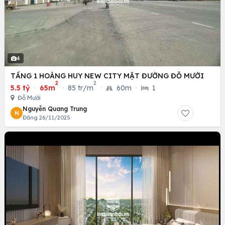
4
TẦNG 1 HOÀNG HUY NEW CITY MẶT ĐƯỜNG ĐỖ MƯỜI
2
2
5.5 tỷ
·
65m
·
85 tr/m
·
60m
·
1
Đỗ Mười
Nguyễn Quang Trung
N
Đăng 26/11/2025