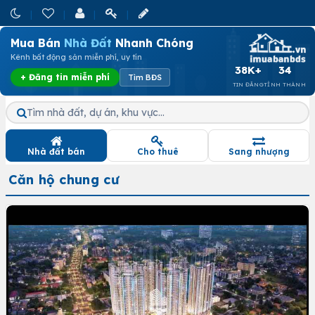
Mua Bán
Nhà Đất
Nhanh Chóng
Kênh bất động sản miễn phí, uy tín
38K+
34
+ Đăng tin miễn phí
Tìm BĐS
TIN ĐĂNG
TỈNH THÀNH
Tìm nhà đất, dự án, khu vực…
Nhà đất bán
Cho thuê
Sang nhượng
Căn hộ chung cư