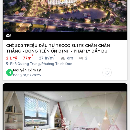
7
CHỈ 500 TRIỆU ĐẦU TƯ TECCO ELITE CHẮN CHẮN
THẮNG - DÒNG TIỀN ỔN ĐỊNH - PHÁP LÝ ĐẦY ĐỦ
2
2
2.1 tỷ
·
77m
·
27 tr/m
·
6m
·
2
Phố Quang Trung, Phường Thịnh Đán
Nguyễn Cẩm Ly
N
Đăng 01/12/2025