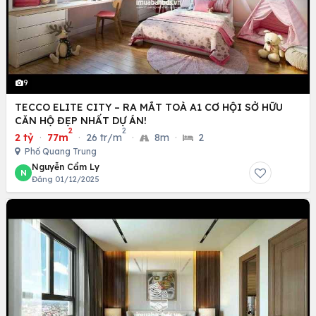
9
TECCO ELITE CITY – RA MẮT TOÀ A1 CƠ HỘI SỞ HỮU
CĂN HỘ ĐẸP NHẤT DỰ ÁN!
2
2
2 tỷ
·
77m
·
26 tr/m
·
8m
·
2
Phố Quang Trung
Nguyễn Cẩm Ly
N
Đăng 01/12/2025