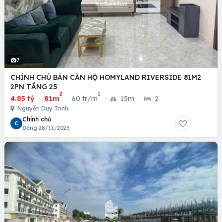
7
CHÍNH CHỦ BÁN CĂN HỘ HOMYLAND RIVERSIDE 81M2
2PN TẦNG 25
2
2
4.85 tỷ
·
81m
·
60 tr/m
·
15m
·
2
Nguyễn Duy Trinh
Chính chủ
C
Đăng 28/11/2025