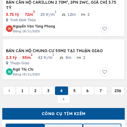
BÁN CĂN HỘ CARILLON 2 70M², 2PN 2WC, GIÁ CHỈ 3.75
TỶ
2
2
3.75 tỷ
·
72m
·
25 tr/m
·
12m
·
2
Trịnh Đình Thảo
Nguyễn Văn Tùng Phong
N
Đăng 18/11/2025
BÁN CĂN HỘ CHUNG CƯ 55M2 TẠI THUẬN GIAO
2
2
2.3 tỷ
·
55m
·
42 tr/m
·
5m
·
2
Thuận Giao
Ngô Thị Chi
N
Đăng 18/11/2025
1
2
3
4
5
6
7
236
...
CÔNG CỤ TÌM KIẾM