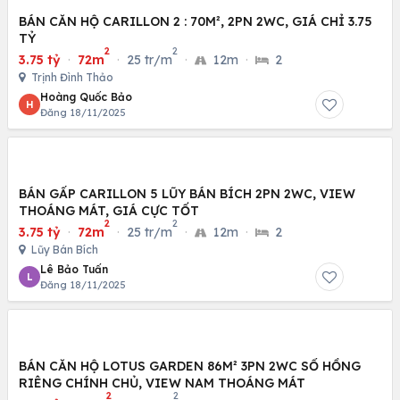
BÁN CĂN HỘ CARILLON 2 : 70M², 2PN 2WC, GIÁ CHỈ 3.75
TỶ
2
2
3.75 tỷ
·
72m
·
25 tr/m
·
12m
·
2
Trịnh Đình Thảo
Hoàng Quốc Bảo
H
Đăng 18/11/2025
BÁN GẤP CARILLON 5 LŨY BÁN BÍCH 2PN 2WC, VIEW
THOÁNG MÁT, GIÁ CỰC TỐT
2
2
3.75 tỷ
·
72m
·
25 tr/m
·
12m
·
2
Lũy Bán Bích
Lê Bảo Tuấn
L
Đăng 18/11/2025
BÁN CĂN HỘ LOTUS GARDEN 86M² 3PN 2WC SỔ HỒNG
RIÊNG CHÍNH CHỦ, VIEW NAM THOÁNG MÁT
2
2