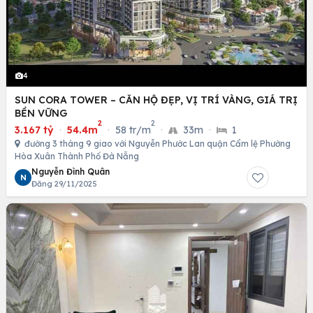
4
SUN CORA TOWER – CĂN HỘ ĐẸP, VỊ TRÍ VÀNG, GIÁ TRỊ
BỀN VỮNG
2
2
3.167 tỷ
·
54.4m
·
58 tr/m
·
33m
·
1
đường 3 tháng 9 giao với Nguyễn Phước Lan quận Cẩm lệ Phường
Hòa Xuân Thành Phố Đà Nẵng
Nguyễn Đình Quân
N
Đăng 29/11/2025