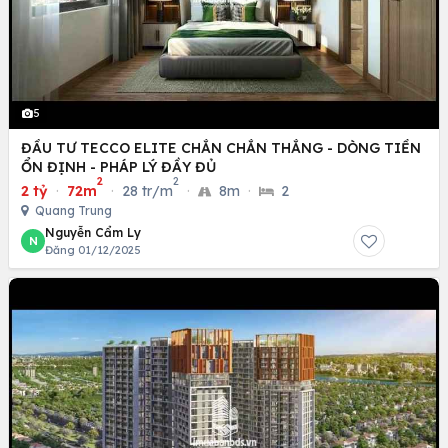
5
ĐẦU TƯ TECCO ELITE CHẮN CHẮN THẮNG - DÒNG TIỀN
ỔN ĐỊNH - PHÁP LÝ ĐẦY ĐỦ
2
2
2 tỷ
·
72m
·
28 tr/m
·
8m
·
2
Quang Trung
Nguyễn Cẩm Ly
N
Đăng 01/12/2025