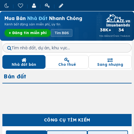
Mua Bán
Nhà Đất
Nhanh Chóng
Kênh bất động sản miễn phí, uy tín
38K+
34
+ Đăng tin miễn phí
Tìm BĐS
TIN ĐĂNG
TỈNH THÀNH
Tìm nhà đất, dự án, khu vực…
Nhà đất bán
Cho thuê
Sang nhượng
Bán đất
CÔNG CỤ TÌM KIẾM