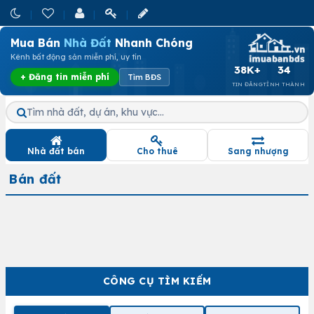
Mua Bán
Nhà Đất
Nhanh Chóng
Kênh bất động sản miễn phí, uy tín
38K+
34
+ Đăng tin miễn phí
Tìm BĐS
TIN ĐĂNG
TỈNH THÀNH
Tìm nhà đất, dự án, khu vực…
Nhà đất bán
Cho thuê
Sang nhượng
Bán đất
CÔNG CỤ TÌM KIẾM