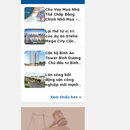
Cho Vay Mua Nhà
Thế Chấp Bằng
Chính Nhà Mua –
Lợi Ích Vay Mua
Nhà Tại
Lợi thế từ vị trí
Vietcombank
của dự án Stella
Mega City Cần
Thơ
Căn hộ Bình An
Tower Bình Dương
- Chủ đầu tư Bình
An Land
Làn sóng bất
động sản công
nghiệp mới mạnh
nhất 25 năm
Xem nhiều hơn +