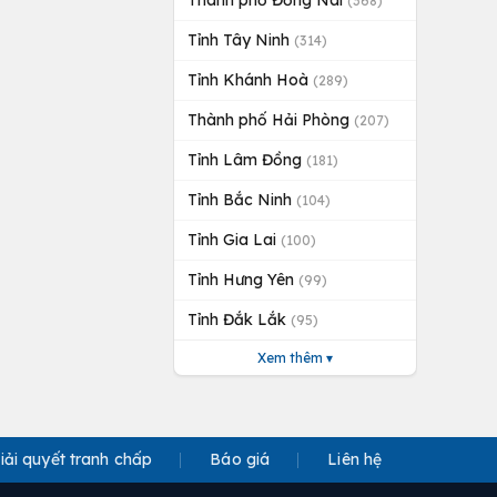
Thành phố Đồng Nai
(368)
Tỉnh Tây Ninh
(314)
Tỉnh Khánh Hoà
(289)
Thành phố Hải Phòng
(207)
Tỉnh Lâm Đồng
(181)
Tỉnh Bắc Ninh
(104)
Tỉnh Gia Lai
(100)
Tỉnh Hưng Yên
(99)
Tỉnh Đắk Lắk
(95)
Xem thêm ▾
iải quyết tranh chấp
Báo giá
Liên hệ