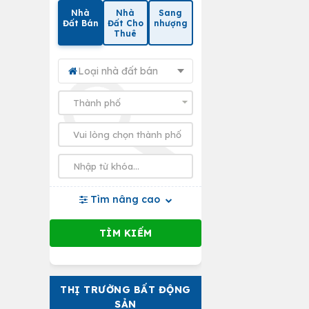
Nhà
Nhà
Sang
Đất Bán
Đất Cho
nhượng
Thuê
Loại nhà đất bán
Tìm nâng cao
THỊ TRƯỜNG BẤT ĐỘNG
SẢN