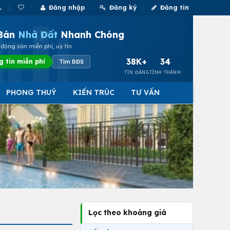
Đăng nhập
Đăng ký
Đăng tin
Bán
Nhà Đất
Nhanh Chóng
động sản miễn phí, uy tín
38K+
34
g tin miễn phí
Tìm BĐS
TIN ĐĂNG
TỈNH THÀNH
PHONG THUỶ
KIẾN TRÚC
TƯ VẤN
Lọc theo khoảng giá