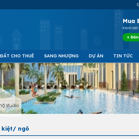
Mua 
Kênh bất 
+ Đăn
 ĐẤT CHO THUÊ
SANG NHƯỢNG
DỰ ÁN
TIN TỨC
hộ studio
 kiệt/ ngõ