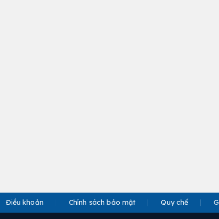
Điều khoản
Chính sách bảo mật
Quy chế
G