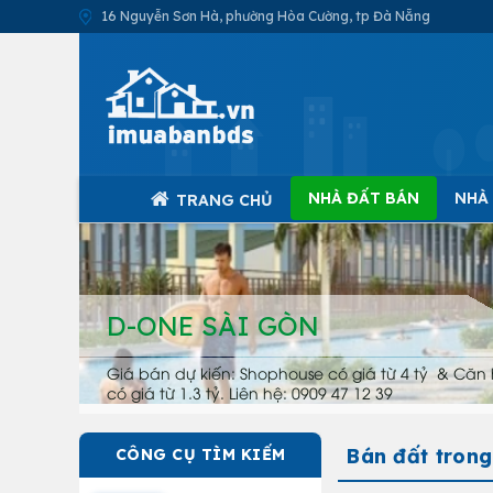
16 Nguyễn Sơn Hà, phường Hòa Cường, tp Đà Nẵng
NHÀ ĐẤT BÁN
NHÀ
TRANG CHỦ
D-ONE SÀI GÒN
Giá bán dự kiến: Shophouse có giá từ 4 tỷ & Căn 
có giá từ 1.3 tỷ. Liên hệ: 0909 47 12 39
Bán đất trong
CÔNG CỤ TÌM KIẾM