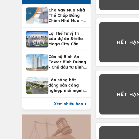
Cho Vay Mua Nhà
Thế Chấp Bằng
Chính Nhà Mua –
Lợi Ích Vay Mua
Nhà Tại
Lợi thế từ vị trí
Vietcombank
của dự án Stella
Mega City Cần
Thơ
Căn hộ Bình An
Tower Bình Dương
- Chủ đầu tư Bình
An Land
Làn sóng bất
động sản công
nghiệp mới mạnh
nhất 25 năm
Xem nhiều hơn +