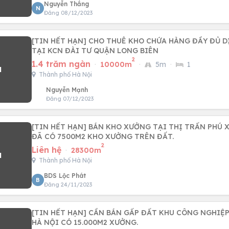
Nguyễn Thắng
N
Đăng 08/12/2023
[TIN HẾT HẠN] CHO THUÊ KHO CHỨA HÀNG ĐẦY ĐỦ D
TẠI KCN ĐÀI TƯ QUẬN LONG BIÊN
2
1.4 trăm ngàn
·
10000m
·
5m
·
1
Thành phố Hà Nội
Nguyễn Mạnh
Đăng 07/12/2023
[TIN HẾT HẠN] BÁN KHO XƯỞNG TẠI THỊ TRẤN PHÚ X
ĐÃ CÓ 7500M2 KHO XƯỞNG TRÊN ĐẤT.
2
Liên hệ
·
28300m
Thành phố Hà Nội
BDS Lộc Phát
B
Đăng 24/11/2023
[TIN HẾT HẠN] CẦN BÁN GẤP ĐẤT KHU CÔNG NGHIỆP
HÀ NỘI CÓ 15.000M2 XƯỞNG.