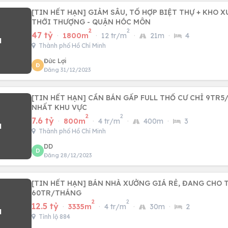
[TIN HẾT HẠN] GIẢM SÂU, TỔ HỢP BIỆT THỰ + KHO 
THỚI THƯỢNG - QUẬN HÓC MÔN
2
2
47 tỷ
·
1800m
·
12 tr/m
·
21m
·
4
Thành phố Hồ Chí Minh
Đức Lợi
Đ
Đăng 31/12/2023
[TIN HẾT HẠN] CẦN BÁN GẤP FULL THỔ CƯ CHỈ 9TR5
NHẤT KHU VỰC
2
2
7.6 tỷ
·
800m
·
4 tr/m
·
400m
·
3
Thành phố Hồ Chí Minh
DD
D
Đăng 28/12/2023
[TIN HẾT HẠN] BÁN NHÀ XƯỞNG GIÁ RẺ, ĐANG CHO 
60TR/THÁNG
2
2
12.5 tỷ
·
3335m
·
4 tr/m
·
30m
·
2
Tỉnh lộ 884