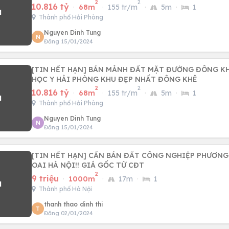
2
2
10.816 tỷ
·
68m
·
155 tr/m
·
5m
·
1
Thành phố Hải Phòng
Nguyen Dinh Tung
N
Đăng 15/01/2024
[TIN HẾT HẠN] BÁN MẢNH ĐẤT MẶT ĐƯỜNG ĐÔNG KH
HỌC Y HẢI PHÒNG KHU ĐẸP NHẤT ĐÔNG KHÊ
2
2
10.816 tỷ
·
68m
·
155 tr/m
·
5m
·
1
Thành phố Hải Phòng
Nguyen Dinh Tung
N
Đăng 15/01/2024
[TIN HẾT HẠN] CẦN BÁN ĐẤT CÔNG NGHIỆP PHƯƠN
OAI HÀ NỘI!! GIÁ GỐC TỪ CĐT
2
9 triệu
·
1000m
·
17m
·
1
Thành phố Hà Nội
thanh thao dinh thi
T
Đăng 02/01/2024