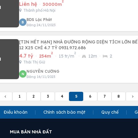
2
Liên hệ
·
30000m
Thành phố Hà Nội
BDS Lộc Phát
B
Đăng 24/11/2023
[TIN HẾT HẠN] NHÀ ĐƯỜNG RỘNG DIỆN TÍCH LỚN B
12 X25 CHỈ 4.7 TỶ 0931.972.686
2
2
4.7 tỷ
·
254m
·
15 tr/m
·
12m
·
2
Thái Thị Giữ
NGUYỄN CƯỜNG
N
Đăng 16/11/2023
1
2
3
4
5
6
7
8
Điều khoản
Chính sách bảo mật
Quy chế
G
MUA BÁN NHÀ ĐẤT