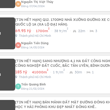
Nguyễn Thị Việt Thùy
N
Đăng 07/04/2024
[TIN HẾT HẠN] Q12. 1700M2 NHÀ XƯỞNG ĐƯỜNG XE 
QUỐC LỘ 1A (XA LỘ ĐẠI HÀN).
2
2
69.95 tỷ
·
1700m
·
38 tr/m
·
22m
·
3
Thành phố Hồ Chí Minh
Nguyễn Tiến Dũng
N
Đăng 14/03/2024
[TIN HẾT HẠN] SANG NHƯỢNG 4,1 HA ĐẤT CÔNG NGH
CÔNG NGHIỆP ĐẤT CUỐC, BẮC TÂN UYÊN, BÌNH DƯƠ
2
2
185 tỷ
·
41000m
·
1 tr/m
·
30m
·
1
Thành phố Hồ Chí Minh
Trần Quang Bình
T
Đăng 21/02/2024
[TIN HẾT HẠN] BÁN MẢNH ĐẤT MẶT ĐƯỜNG ĐÔNG KH
HỌC Y HẢI PHÒNG KHU ĐẸP NHẤT ĐÔNG KHÊ..