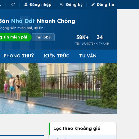
Đăng nhập
Đăng ký
Đăng tin
Bán
Nhà Đất
Nhanh Chóng
động sản miễn phí, uy tín
38K+
34
g tin miễn phí
Tìm BĐS
TIN ĐĂNG
TỈNH THÀNH
PHONG THUỶ
KIẾN TRÚC
TƯ VẤN
Lọc theo khoảng giá