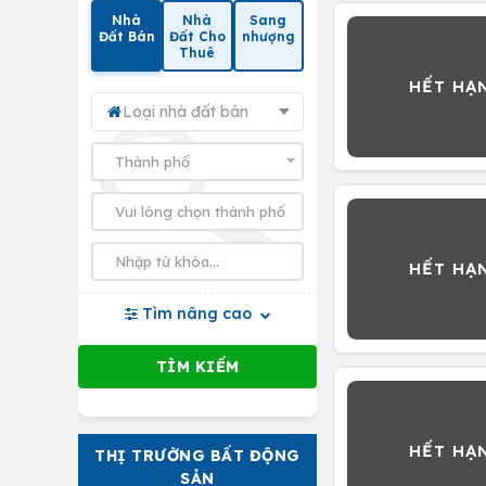
Nhà
Nhà
Sang
Đất Bán
Đất Cho
nhượng
Thuê
Loại nhà đất bán
Tìm nâng cao
THỊ TRƯỜNG BẤT ĐỘNG
SẢN