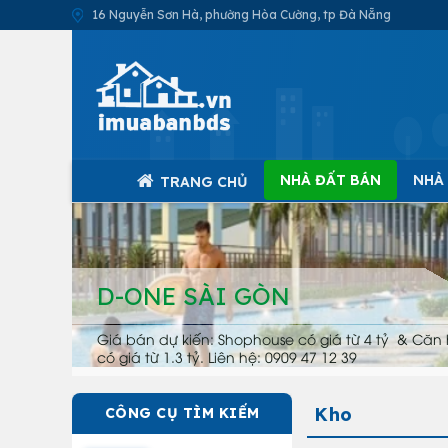
16 Nguyễn Sơn Hà, phường Hòa Cường, tp Đà Nẵng
NHÀ ĐẤT BÁN
NHÀ
TRANG CHỦ
D-ONE SÀI GÒN
Giá bán dự kiến: Shophouse có giá từ 4 tỷ & Căn 
có giá từ 1.3 tỷ. Liên hệ: 0909 47 12 39
Kho
CÔNG CỤ TÌM KIẾM