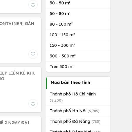
30 - 50 m²
50 - 80 m²
CONTAINER, GẦN
80 - 100 m²
100 - 150 m²
150 - 300 m²
300 - 500 m²
Trên 500 m²
IỆP LIỀN KỀ KHU
NG
Mua bán theo tỉnh
Thành phố Hồ Chí Minh
(9,200)
Thành phố Hà Nội
(5,785)
Thành phố Đà Nẵng
(785)
Ê 2 NGAY ĐẠI