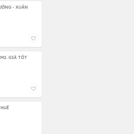
XƯỞNG - XUÂN
/M2. GIÁ TỐT
THUÊ