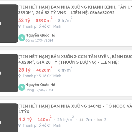
[TIN HẾT HẠN] BÁN NHÀ XƯỞNG KHÁNH BÌNH, TÂN U
3890M², GIÁ 32 TỶ VNĐ - LIÊN HỆ: 0366632092
2
2
32 tỷ
·
3890m
·
8 tr/m
Thành phố Hồ Chí Minh
Nguyễn Quốc Hải
N
Đăng 17/04/2024
[TIN HẾT HẠN] BÁN XƯỞNG CCN TÂN UYÊN, BÌNH DƯ
4.828M², GIÁ 28 TỶ (THƯƠNG LƯỢNG) - LIÊN HỆ:
2
2
28 tỷ
·
4828m
·
6 tr/m
Thành phố Hồ Chí Minh
Nguyễn Quốc Hải
N
Đăng 17/04/2024
[TIN HẾT HẠN] BÁN NHÀ XƯỞNG 140M2 - TÔ NGỌC V
4TỶX
2
2
4.2 tỷ
·
140m
·
26 tr/m
·
7m
·
2
Thành phố Hồ Chí Minh