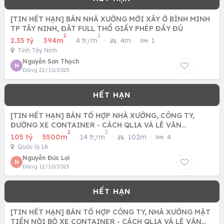
[TIN HẾT HẠN] BÁN NHÀ XƯỞNG MỚI XÂY Ở BÌNH MINH
TP TÂY NINH, ĐÂT FULL THỔ GIẤY PHÉP ĐẦY ĐỦ
2
2
2.35 tỷ
·
394m
·
4 tr/m
·
4m
·
1
Tỉnh Tây Ninh
Nguyễn Sơn Thạch
N
Đăng 22/10/2023
[TIN HẾT HẠN] BÁN TỔ HỢP NHÀ XƯỞNG, CÔNG TY,
ĐƯỜNG XE CONTAINER - CÁCH QL1A VÀ LÊ VĂN
2
2
KHƯƠNG 4KM
105 tỷ
·
5500m
·
14 tr/m
·
102m
·
4
Quốc lộ 1A
Nguyễn Đức Lợi
N
Đăng 12/10/2023
[TIN HẾT HẠN] BÁN TỔ HỢP CÔNG TY, NHÀ XƯỞNG MẶT
TIỀN NỘI BỘ XE CONTAINER - CÁCH QL1A VÀ LÊ VĂN