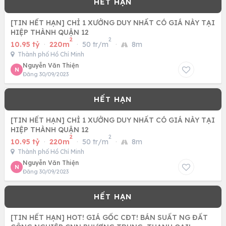
[TIN HẾT HẠN] CHỈ 1 XƯỞNG DUY NHẤT CÓ GIÁ NÀY TẠI
HIỆP THÀNH QUẬN 12
2
2
10.95 tỷ
·
220m
·
50 tr/m
·
8m
Thành phố Hồ Chí Minh
Nguyễn Văn Thiện
N
Đăng 30/09/2023
[TIN HẾT HẠN] CHỈ 1 XƯỞNG DUY NHẤT CÓ GIÁ NÀY TẠI
HIỆP THÀNH QUẬN 12
2
2
10.95 tỷ
·
220m
·
50 tr/m
·
8m
Thành phố Hồ Chí Minh
Nguyễn Văn Thiện
N
Đăng 30/09/2023
[TIN HẾT HẠN] HOT! GIÁ GỐC CĐT! BÁN SUẤT NG ĐẤT