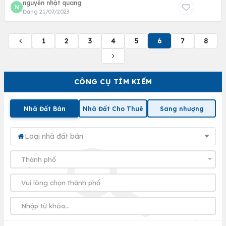
nguyễn nhật quang
N
Đăng 21/07/2023
1
2
3
4
5
6
7
8
CÔNG CỤ TÌM KIẾM
Nhà Đất Bán
Nhà Đất Cho Thuê
Sang nhượng
Loại nhà đất bán