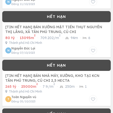
N
Đăng 11/10/2023
[TIN HẾT HẠN] BÁN XƯỞNG MẶT TIỀN THỤT NGUYỄN
THỊ LẮNG, XÃ TÂN PHÚ TRUNG, CỦ CHI
2
2
80 tỷ
·
13095m
·
709.202/m
·
94m
·
6
Thành phố Hồ Chí Minh
Nguyễn Đức Lợi
N
Đăng 07/10/2023
[TIN HẾT HẠN] BÁN NHÀ MÁY, XƯỞNG, KHO TẠI KCN
TÂN PHÚ TRUNG, CỦ CHI 2,5 HECTA
2
2
265 tỷ
·
25000m
·
7 tr/m
·
250m
·
1
Thành phố Hồ Chí Minh
Toàn Nguyễn vũ
T
Đăng 05/10/2023