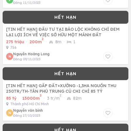
P
Đăng 11/11/2023
[TIN HẾT HẠN] ĐẦU TƯ TẠI BẢO LỘC KHÔNG CHỈ ĐEM
LẠI LỢI ÍCH VỀ VIỆC SỞ HỮU MỘT MẢNH ĐẤT
2
275 triệu
·
200m
·
8m
·
1
756
Nguyễn Hoàng Long
N
Đăng 09/11/2023
[TIN HẾT HẠN] GẤP ĐẤT+XƯỞNG -1,3HA NGUỒN THU
250TR/TH-TÂN PHÚ TRUNG CỦ CHI CHỈ 85 TỶ
2
2
85 tỷ
·
13000m
·
3 tr/m
·
82m
Thành phố Hồ Chí Minh
Nguyễn văn bình
N
Đăng 27/10/2023