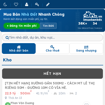
Mua Bán
Nhà Đất
Nhanh Chóng
Kênh bất động sản miễn phí, uy tín
38K+
34
+ Đăng tin miễn phí
Tìm BĐS
TIN ĐĂNG
TỈNH THÀNH
Tìm nhà đất, dự án, khu vực…
Nhà đất bán
Cho thuê
Sang nhượng
Kho
[TIN HẾT HẠN] XƯỞNG GẦN 500M2 - CÁCH MT LÊ THỊ
RIÊNG 50M - ĐƯỜNG 10M CÓ VỈA HÈ.
2
2
22.5 tỷ
·
500m
·
41 tr/m
·
10m
·
2
Thới An 13
Phan Văn Dương