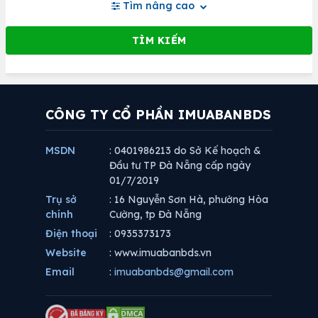
Tìm nâng cao
CÔNG TY CỔ PHẦN IMUABANBDS
MSDN
: 0401986213 do Sở Kế hoạch &
Đầu tư TP Đà Nẵng cấp ngày
01/7/2019
Trụ sở
: 16 Nguyễn Sơn Hà, phường Hòa
chính
Cường, tp Đà Nẵng
Điện thoại
: 0935373173
Website
: www.imuabanbds.vn
Email
:
imuabanbds@gmail.com