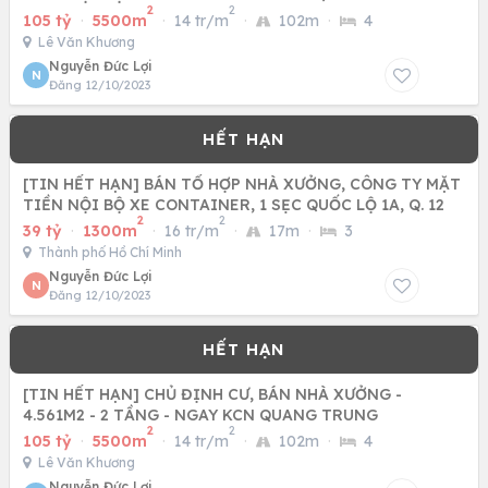
2
2
KHƯƠNG 4KM
105 tỷ
·
5500m
·
14 tr/m
·
102m
·
4
Lê Văn Khương
Nguyễn Đức Lợi
N
Đăng 12/10/2023
[TIN HẾT HẠN] BÁN TỔ HỢP NHÀ XƯỞNG, CÔNG TY MẶT
TIỀN NỘI BỘ XE CONTAINER, 1 SẸC QUỐC LỘ 1A, Q. 12
2
2
39 tỷ
·
1300m
·
16 tr/m
·
17m
·
3
Thành phố Hồ Chí Minh
Nguyễn Đức Lợi
N
Đăng 12/10/2023
[TIN HẾT HẠN] CHỦ ĐỊNH CƯ, BÁN NHÀ XƯỞNG -
4.561M2 - 2 TẦNG - NGAY KCN QUANG TRUNG
2
2
105 tỷ
·
5500m
·
14 tr/m
·
102m
·
4
Lê Văn Khương
Nguyễn Đức Lợi