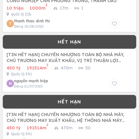
CÔNG NGHIỆP CNN PHƯƠNG TRUNG, THANH OAI!
2
10 triệu
·
1000m
·
17m
·
1
quốc lộ 21b
thanh thao dinh thi
T
Đăng 18/08/2023
[TIN HẾT HẠN] CHUYỂN NHƯỢNG TOÀN BỘ NHÀ MÁY,
CHỦ TRƯƠNG MAY XUẤT KHẨU, VỊ TRÍ THUẬN LỢI
2
LƯỢNG LĐPT ĐÔNG
450 tỷ
·
191514m
·
470m
·
50
Quốc lộ 391
nguyễn mạnh hiệp
N
Đăng 21/07/2023
[TIN HẾT HẠN] CHUYỂN NHƯỢNG TOÀN BỘ NHÀ MÁY,
CHỦ TRƯƠNG MAY XUẤT KHẨU, HỆ THỐNG NHÀ MÁY
2
HIỆN ĐẠI
450 tỷ
·
191514m
·
470m
·
50
Quốc lộ 391