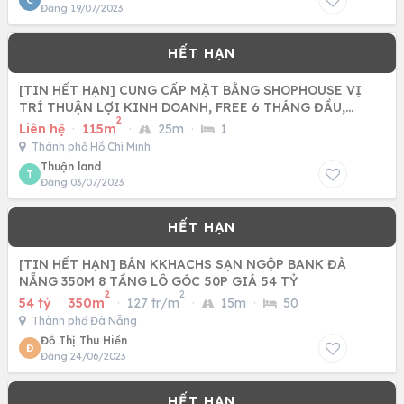
C
Đăng 19/07/2023
[TIN HẾT HẠN] CUNG CẤP MẶT BẰNG SHOPHOUSE VỊ
TRÍ THUẬN LỢI KINH DOANH, FREE 6 THÁNG ĐẦU,
2
SHOPHOUSE Q12.
Liên hệ
·
115m
·
25m
·
1
Thành phố Hồ Chí Minh
Thuận land
T
Đăng 03/07/2023
[TIN HẾT HẠN] BÁN KKHACHS SẠN NGỘP BANK ĐÀ
NẴNG 350M 8 TẦNG LÔ GÓC 50P GIÁ 54 TỶ
2
2
54 tỷ
·
350m
·
127 tr/m
·
15m
·
50
Thành phố Đà Nẵng
Đỗ Thị Thu Hiền
Đ
Đăng 24/06/2023