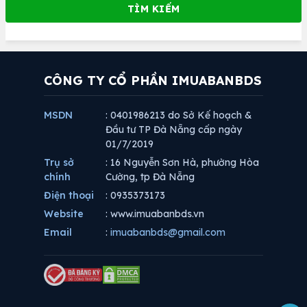
CÔNG TY CỔ PHẦN IMUABANBDS
MSDN
: 0401986213 do Sở Kế hoạch &
Đầu tư TP Đà Nẵng cấp ngày
01/7/2019
Trụ sở
: 16 Nguyễn Sơn Hà, phường Hòa
chính
Cường, tp Đà Nẵng
Điện thoại
: 0935373173
Website
: www.imuabanbds.vn
Email
:
imuabanbds@gmail.com