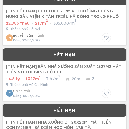
[TIN HẾT HẠN] CHO THUÊ 217M KHO XƯỞNG PHÙNG
HƯNG GẦN VIỆN K TÂN TRIỀU HÀ ĐÔNG TRONG KHUÔN
2
2
VIÊN CÔNG TY, XE
22.785 triệu
·
217m
·
105.000/m
Thành phố Hà Nội
nguyễn văn thành
N
Đăng 22/06/2023
[TIN HẾT HẠN] BÁN NHÀ XƯỞNG SẢN XUẤT 1327M2 MẶT
TIỀN VÕ THỊ BÀNG CỦ CHI
2
2
14.6 tỷ
·
1327m
·
7 tr/m
·
20m
·
3
Thành phố Hồ Chí Minh
Chính chủ
C
Đăng 16/06/2023
[TIN HẾT HẠN] NHÀ XƯỞNG DT 20X20M_MẶT TIỀN
CONTAINER_BÀ ĐIỂM HÓC MÔN_17.5 TỶ.