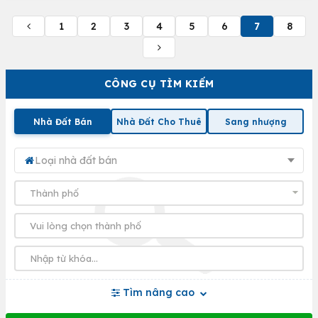
1
2
3
4
5
6
7
8
CÔNG CỤ TÌM KIẾM
Nhà Đất Bán
Nhà Đất Cho Thuê
Sang nhượng
Loại nhà đất bán
Tìm nâng cao