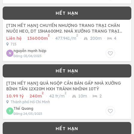
[TIN HẾT HẠN] CHUYỂN NHƯỢNG TRANG TRẠI CHĂN
NUÔI HEO, DT 13HA600M2. NHÀ XƯỞNG TRANG TRẠI
2
2
CÒN MỚI,
Liên hệ
·
136000m
·
477.941/m
·
200m
·
4
715
nguyễn mạnh hiệp
N
Đăng 03/06/2023
[TIN HẾT HẠN] QUÁ NGỘP CẦN BÁN GẤP NHÀ XƯỞNG
BÌNH TÂN 12X20M HXH TRÁNH NHỈNH 10TỶ
2
2
10.99 tỷ
·
240m
·
42 tr/m
·
10m
·
2
Thành phố Hồ Chí Minh
Thế Quang
T
Đăng 24/05/2023