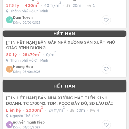
2
2
17.5 tỷ
·
400m
·
40 tr/m
·
20m
·
1
Thành phố Hồ Chí Minh
Đàm Tuyên
Đ
Đăng 06/06/2023
[TIN HẾT HẠN] BÁN GẤP NHÀ XƯỞNG SẢN XUẤT PHÚ
GIÁO BINH DƯƠNG
2
2
80 tỷ
·
28479m
·
0/m
Thành phố Hồ Chí Minh
Hoang Hoa
H
Đăng 05/06/2023
[TIN HẾT HẠN] BÁN NHÀ XƯỞNG MẶT TIỀN KINH
DOANH. TC 1700M2. TDM, PCCC ĐẦY ĐỦ, SD LÂU DÀI
2
2
Liên hệ
·
2000m
·
24 tr/m
·
30m
·
4
Nguyễn Thái Bình
nguyễn mạnh hiệp
N
Đăng 03/06/2023