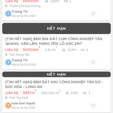
Liên hệ
·
30000m
·
125m
·
1
Thành phố Hải Phòng
Truong Thi
T
Đăng 06/05/2023
[TIN HẾT HẠN] BÁN 3HA ĐẤT CỤM CÔNG NGHIỆP TÂN
QUANG, VĂN LÂM, HƯNG YÊN. LÔ GÓC 2MT
2
2
Liên hệ
·
30000m
·
2 tr/m
·
112m
·
1
Tỉnh Hưng Yên
Truong Thi
T
Đăng 04/05/2023
[TIN HẾT HẠN] BÁN ĐẤT KHU CÔNG NGHIỆP TÂN ĐÔ -
ĐỨC HÒA - LONG AN
2
2
Liên hệ
·
8257m
·
602.156/m
·
10m
·
1
Tỉnh Tây Ninh
tuan kiet huynh
T
Đăng 24/02/2023