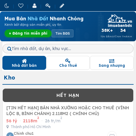
Mua Bán
Nhà Đất
Nhanh Chóng
Kênh bất động sản miễn phí, uy tín
38K+
34
+ Đăng tin miễn phí
Tìm BĐS
TIN ĐĂNG
TỈNH THÀNH
Tìm nhà đất, dự án, khu vực…
Nhà đất bán
Cho thuê
Sang nhượng
Kho
[TIN HẾT HẠN] BÁN NHÀ XƯỞNG HOẶC CHO THUÊ (VĨNH
LỘC B, BÌNH CHÁNH) 2.118M2 ( CHÍNH CHỦ)
2
2
56 tỷ
·
2118m
·
26 tr/m
Thành phố Hồ Chí Minh
Chinh chu1