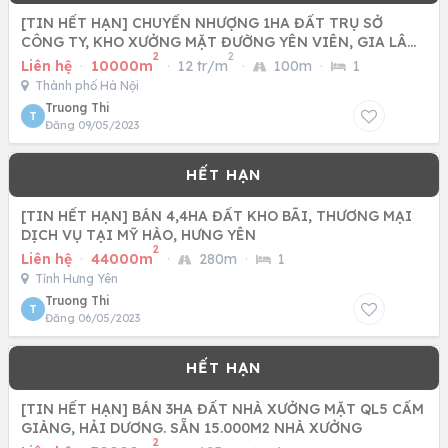
[TIN HẾT HẠN] CHUYỂN NHƯỢNG 1HA ĐẤT TRỤ SỞ
CÔNG TY, KHO XƯỞNG MẶT ĐƯỜNG YÊN VIÊN, GIA LÂM,
2
2
HN
Liên hệ
·
10000m
·
12 tr/m
·
100m
·
1
Thành phố Hà Nội
Truong Thi
T
Đăng 09/05/2023
[TIN HẾT HẠN] BÁN 4,4HA ĐẤT KHO BÃI, THƯƠNG MẠI
DỊCH VỤ TẠI MỸ HÀO, HƯNG YÊN
2
Liên hệ
·
44000m
·
280m
·
1
Tỉnh Hưng Yên
Truong Thi
T
Đăng 06/05/2023
[TIN HẾT HẠN] BÁN 3HA ĐẤT NHÀ XƯỞNG MẶT QL5 CẨM
GIÀNG, HẢI DƯƠNG. SẴN 15.000M2 NHÀ XƯỞNG
2