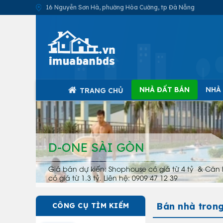
16 Nguyễn Sơn Hà, phường Hòa Cường, tp Đà Nẵng
NHÀ ĐẤT BÁN
NHÀ
TRANG CHỦ
D-ONE SÀI GÒN
Giá bán dự kiến: Shophouse có giá từ 4 tỷ & Căn 
có giá từ 1.3 tỷ. Liên hệ: 0909 47 12 39
Bán nhà trong
CÔNG CỤ TÌM KIẾM