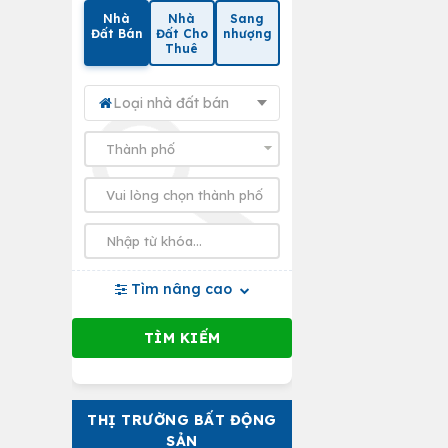
Nhà
Nhà
Sang
Đất Bán
Đất Cho
nhượng
Thuê
Loại nhà đất bán
Tìm nâng cao
THỊ TRƯỜNG BẤT ĐỘNG
SẢN