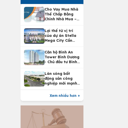
Cho Vay Mua Nhà
Thế Chấp Bằng
Chính Nhà Mua –
Lợi Ích Vay Mua
Nhà Tại
Lợi thế từ vị trí
Vietcombank
của dự án Stella
Mega City Cần
Thơ
Căn hộ Bình An
Tower Bình Dương
- Chủ đầu tư Bình
An Land
Làn sóng bất
động sản công
nghiệp mới mạnh
nhất 25 năm
Xem nhiều hơn +