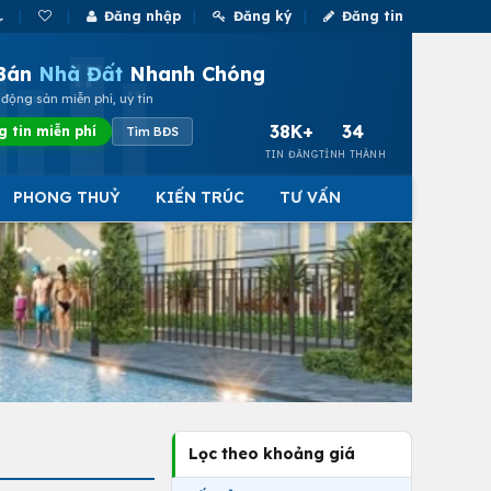
Đăng nhập
Đăng ký
Đăng tin
Bán
Nhà Đất
Nhanh Chóng
động sản miễn phí, uy tín
38K+
34
g tin miễn phí
Tìm BĐS
TIN ĐĂNG
TỈNH THÀNH
PHONG THUỶ
KIẾN TRÚC
TƯ VẤN
Lọc theo khoảng giá