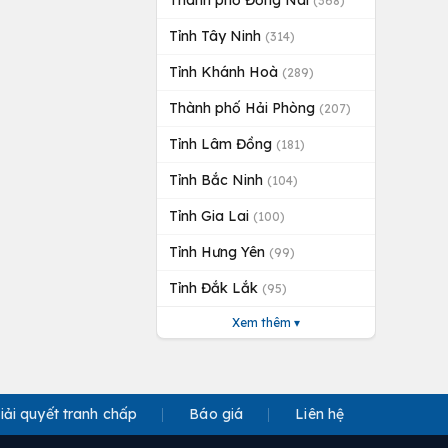
Thành phố Đồng Nai
(368)
Tỉnh Tây Ninh
(314)
Tỉnh Khánh Hoà
(289)
Thành phố Hải Phòng
(207)
Tỉnh Lâm Đồng
(181)
Tỉnh Bắc Ninh
(104)
Tỉnh Gia Lai
(100)
Tỉnh Hưng Yên
(99)
Tỉnh Đắk Lắk
(95)
Xem thêm ▾
iải quyết tranh chấp
Báo giá
Liên hệ