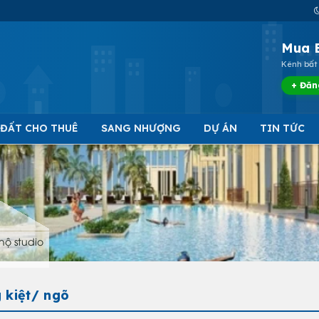
Mua 
Kênh bất 
+ Đăn
 ĐẤT CHO THUÊ
SANG NHƯỢNG
DỰ ÁN
TIN TỨC
hộ studio
 kiệt/ ngõ