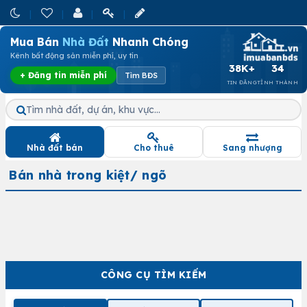
Mua Bán
Nhà Đất
Nhanh Chóng
Kênh bất động sản miễn phí, uy tín
38K+
34
+ Đăng tin miễn phí
Tìm BĐS
TIN ĐĂNG
TỈNH THÀNH
Tìm nhà đất, dự án, khu vực…
Nhà đất bán
Cho thuê
Sang nhượng
Bán nhà trong kiệt/ ngõ
CÔNG CỤ TÌM KIẾM