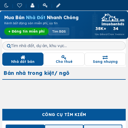
Mua Bán
Nhà Đất
Nhanh Chóng
Kênh bất động sản miễn phí, uy tín
38K+
34
+ Đăng tin miễn phí
Tìm BĐS
TIN ĐĂNG
TỈNH THÀNH
Tìm nhà đất, dự án, khu vực…
Nhà đất bán
Cho thuê
Sang nhượng
Bán nhà trong kiệt/ ngõ
CÔNG CỤ TÌM KIẾM