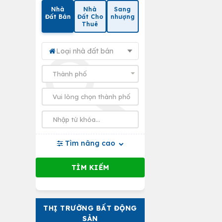
Nhà
Nhà
Sang
Đất Bán
Đất Cho
nhượng
Thuê
Loại nhà đất bán
Tìm nâng cao
THỊ TRƯỜNG BẤT ĐỘNG
SẢN