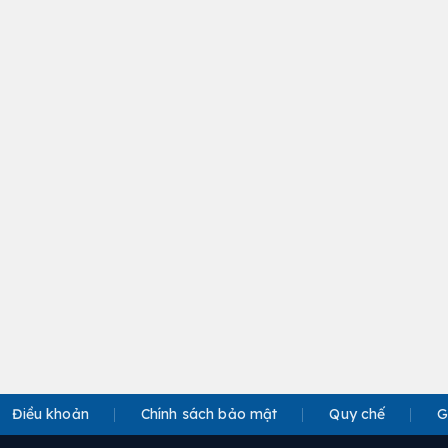
Điều khoản
Chính sách bảo mật
Quy chế
G