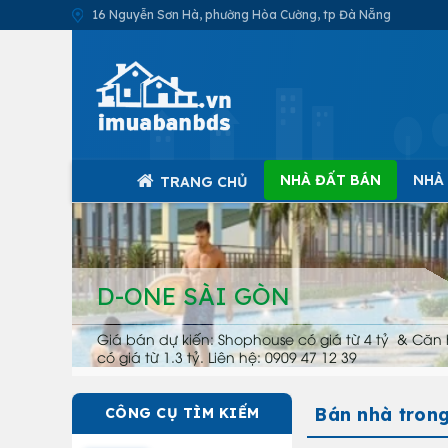
16 Nguyễn Sơn Hà, phường Hòa Cường, tp Đà Nẵng
NHÀ ĐẤT BÁN
NHÀ
TRANG CHỦ
D-ONE SÀI GÒN
Giá bán dự kiến: Shophouse có giá từ 4 tỷ & Căn 
có giá từ 1.3 tỷ. Liên hệ: 0909 47 12 39
Bán nhà trong
CÔNG CỤ TÌM KIẾM