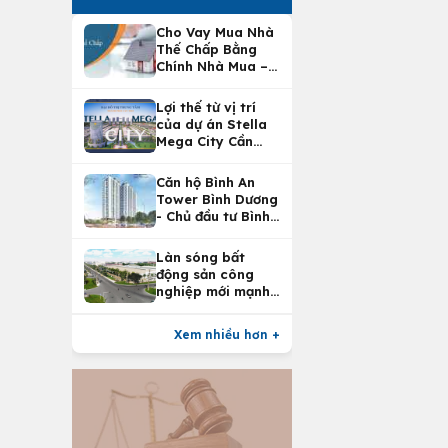
Cho Vay Mua Nhà
Thế Chấp Bằng
Chính Nhà Mua –
Lợi Ích Vay Mua
Nhà Tại
Lợi thế từ vị trí
Vietcombank
của dự án Stella
Mega City Cần
Thơ
Căn hộ Bình An
Tower Bình Dương
- Chủ đầu tư Bình
An Land
Làn sóng bất
động sản công
nghiệp mới mạnh
nhất 25 năm
Xem nhiều hơn +