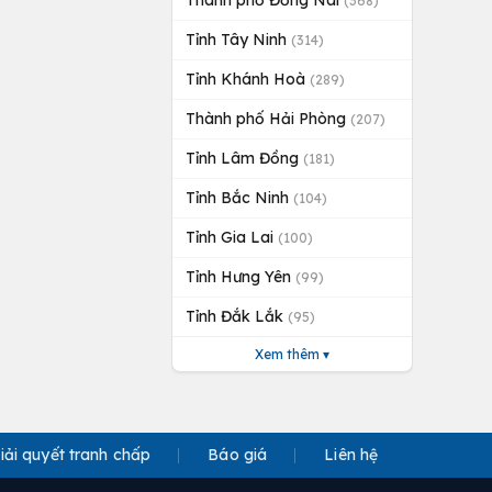
Thành phố Đồng Nai
(368)
Tỉnh Tây Ninh
(314)
Tỉnh Khánh Hoà
(289)
Thành phố Hải Phòng
(207)
Tỉnh Lâm Đồng
(181)
Tỉnh Bắc Ninh
(104)
Tỉnh Gia Lai
(100)
Tỉnh Hưng Yên
(99)
Tỉnh Đắk Lắk
(95)
Xem thêm ▾
iải quyết tranh chấp
Báo giá
Liên hệ