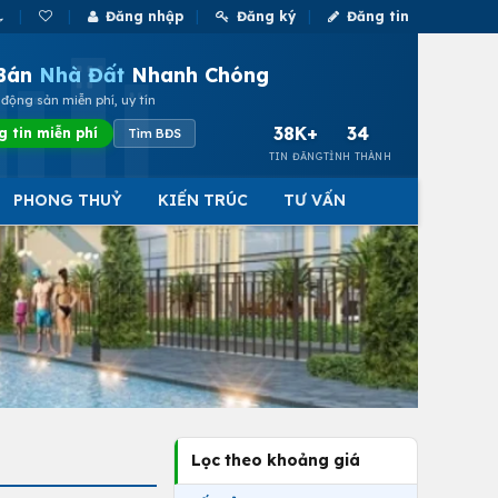
Đăng nhập
Đăng ký
Đăng tin
Bán
Nhà Đất
Nhanh Chóng
động sản miễn phí, uy tín
38K+
34
g tin miễn phí
Tìm BĐS
TIN ĐĂNG
TỈNH THÀNH
PHONG THUỶ
KIẾN TRÚC
TƯ VẤN
Lọc theo khoảng giá