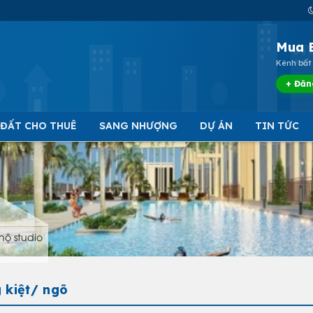
Mua 
Kênh bất 
+ Đăn
 ĐẤT CHO THUÊ
SANG NHƯỢNG
DỰ ÁN
TIN TỨC
hộ studio
 kiệt/ ngõ