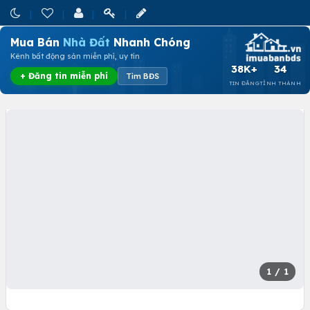
Mua Bán
Nhà Đất
Nhanh Chóng
Kênh bất động sản miễn phí, uy tín
38K+
34
+ Đăng tin miễn phí
Tìm BĐS
TIN ĐĂNG
TỈNH THÀNH
1
/ 1