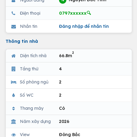
N
0797xxxxxx🔍
Điện thoại
Nhắn tin
Đăng nhập để nhắn tin
Thông tin nhà
2
Diện tích nhà
66.8m
Tầng thứ
4
Số phòng ngủ
2
Số WC
2
Thang máy
Có
Năm xây dựng
2026
View
Đông Bắc