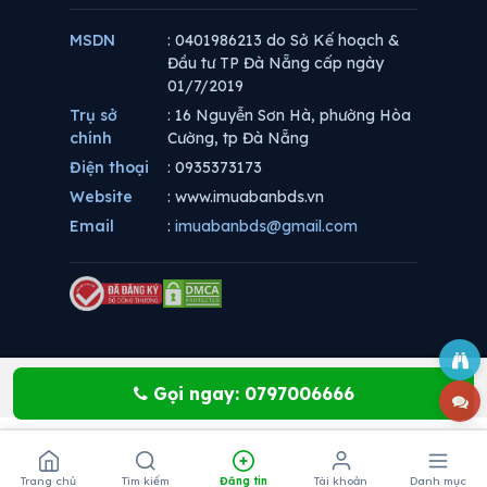
MSDN
: 0401986213 do Sở Kế hoạch &
Đầu tư TP Đà Nẵng cấp ngày
01/7/2019
Trụ sở
: 16 Nguyễn Sơn Hà, phường Hòa
chính
Cường, tp Đà Nẵng
Điện thoại
: 0935373173
Website
: www.imuabanbds.vn
Email
:
imuabanbds@gmail.com
Gọi ngay: 0797006666
Trang chủ
Tìm kiếm
Đăng tin
Tài khoản
Danh mục