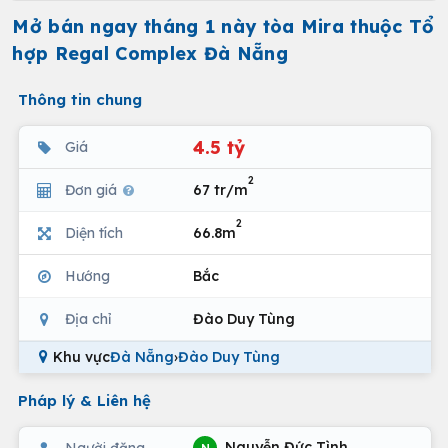
Mở bán ngay tháng 1 này tòa Mira thuộc Tổ
hợp Regal Complex Đà Nẵng
Thông tin chung
4.5 tỷ
Giá
2
Đơn giá
67 tr/m
2
Diện tích
66.8m
Hướng
Bắc
Địa chỉ
Đào Duy Tùng
Khu vực
Đà Nẵng
›
Đào Duy Tùng
Pháp lý & Liên hệ
Nguyễn Đức Tình
Người đăng