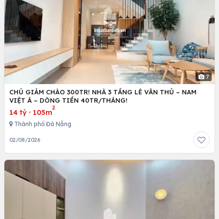
7
CHỦ GIẢM CHÀO 300TR! NHÀ 3 TẦNG LÊ VĂN THỦ – NAM
VIỆT Á – DÒNG TIỀN 40TR/THÁNG!
2
14 tỷ
·
105m
Thành phố Đà Nẵng
02/08/2026