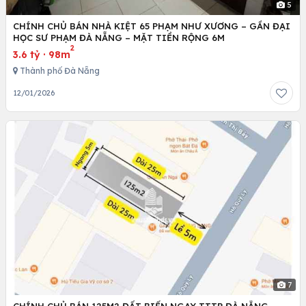
5
CHÍNH CHỦ BÁN NHÀ KIỆT 65 PHẠM NHƯ XƯƠNG – GẦN ĐẠI
HỌC SƯ PHẠM ĐÀ NẴNG – MẶT TIỀN RỘNG 6M
2
3.6 tỷ
·
98m
Thành phố Đà Nẵng
12/01/2026
7
CHÍNH CHỦ BÁN 125M2 ĐẤT BIỂN NGAY TTTP ĐÀ NẴNG,