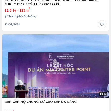
SHR, CHỈ 12.5 TỶ. LH:0779089999.
2
12.5 tỷ
·
125m
Thành phố Đà Nẵng
12/01/2026
5
BAN CĂN HỘ CHUNG CƯ CAO CẤP ĐÀ NẴNG