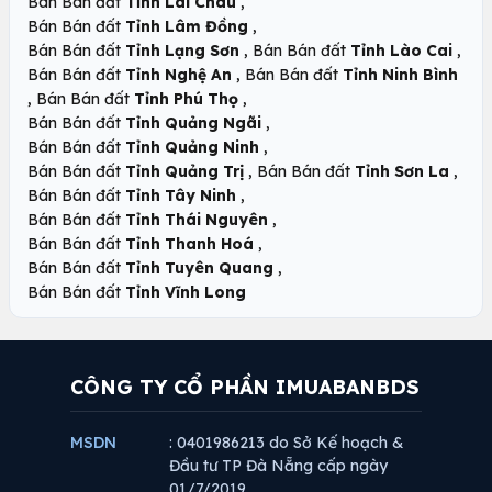
,
Bán Bán đất
Tỉnh Lai Châu
,
Bán Bán đất
Tỉnh Lâm Đồng
,
,
Bán Bán đất
Tỉnh Lạng Sơn
Bán Bán đất
Tỉnh Lào Cai
,
Bán Bán đất
Tỉnh Nghệ An
Bán Bán đất
Tỉnh Ninh Bình
,
,
Bán Bán đất
Tỉnh Phú Thọ
,
Bán Bán đất
Tỉnh Quảng Ngãi
,
Bán Bán đất
Tỉnh Quảng Ninh
,
,
Bán Bán đất
Tỉnh Quảng Trị
Bán Bán đất
Tỉnh Sơn La
,
Bán Bán đất
Tỉnh Tây Ninh
,
Bán Bán đất
Tỉnh Thái Nguyên
,
Bán Bán đất
Tỉnh Thanh Hoá
,
Bán Bán đất
Tỉnh Tuyên Quang
Bán Bán đất
Tỉnh Vĩnh Long
CÔNG TY CỔ PHẦN IMUABANBDS
MSDN
: 0401986213 do Sở Kế hoạch &
Đầu tư TP Đà Nẵng cấp ngày
01/7/2019