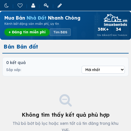
Mua Bán
Nhà Đất
Nhanh Chóng
Kênh bất động sản miễn phí, uy tín
38K+
34
+ Đăng tin miễn phí
Tìm BĐS
TIN ĐĂNG
TỈNH THÀNH
Bán Bán đất
0 kết quả
Sắp xếp:
Không tìm thấy kết quả phù hợp
Thử bỏ bớt bộ lọc hoặc xem tất cả tin đăng trong khu
vực.