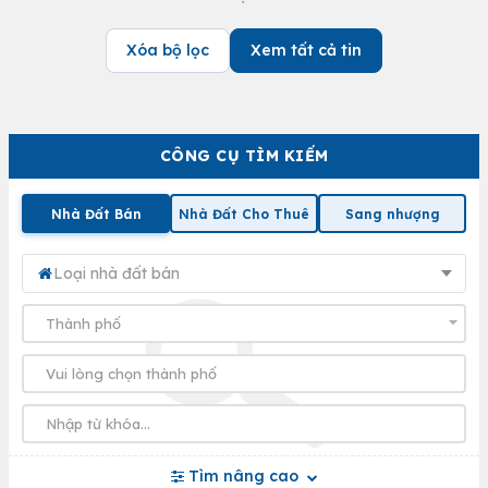
Xóa bộ lọc
Xem tất cả tin
CÔNG CỤ TÌM KIẾM
Nhà Đất Bán
Nhà Đất Cho Thuê
Sang nhượng
Loại nhà đất bán
Tìm nâng cao