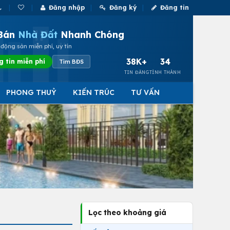
Đăng nhập
Đăng ký
Đăng tin
Bán
Nhà Đất
Nhanh Chóng
động sản miễn phí, uy tín
38K+
34
g tin miễn phí
Tìm BĐS
TIN ĐĂNG
TỈNH THÀNH
PHONG THUỶ
KIẾN TRÚC
TƯ VẤN
Lọc theo khoảng giá