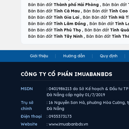
,
Bán Bán đất
Thành phố Hải Phòng
Bán Bán đất
,
Bán Bán đất
Tỉnh Cà Mau
Bán Bán đất
Tỉnh Cao
,
Bán Bán đất
Tỉnh Gia Lai
Bán Bán đất
Tỉnh Hà T
,
Bán Bán đất
Tỉnh Lâm Đồng
Bán Bán đất
Tỉnh L
,
Bán Bán đất
Tỉnh Phú Thọ
Bán Bán đất
Tỉnh Qu
,
Bán Bán đất
Tỉnh Tây Ninh
Bán Bán đất
Tỉnh Th
Giới thiệu
Hướng dẫn
Quy định
CÔNG TY CỔ PHẦN IMUABANBDS
MSDN
: 0401986213 do Sở Kế hoạch & Đầu tư TP
Đà Nẵng cấp ngày 01/7/2019
Trụ sở
: 16 Nguyễn Sơn Hà, phường Hòa Cường, t
chính
Đà Nẵng
Điện thoại
: 0935373173
Website
: www.imuabanbds.vn