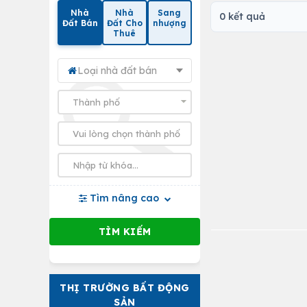
Nhà
Nhà
Sang
0 kết quả
Đất Bán
Đất Cho
nhượng
Thuê
Loại nhà đất bán
Tìm nâng cao
THỊ TRƯỜNG BẤT ĐỘNG
SẢN