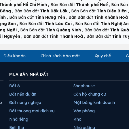
,
,
Thành phố Hồ Chí Minh
Bán Bán đất
Thành phố Huế
Bán Bán
,
,
 Bằng
Bán Bán đất
Tỉnh Đắk Lắk
Bán Bán đất
Tỉnh Điện Biên
,
,
ĩnh
Bán Bán đất
Tỉnh Hưng Yên
Bán Bán đất
Tỉnh Khánh Hoà
,
,
ạng Sơn
Bán Bán đất
Tỉnh Lào Cai
Bán Bán đất
Tỉnh Nghệ An
,
,
ảng Ngãi
Bán Bán đất
Tỉnh Quảng Ninh
Bán Bán đất
Tỉnh Quả
,
,
ái Nguyên
Bán Bán đất
Tỉnh Thanh Hoá
Bán Bán đất
Tỉnh T
Điều khoản
Chính sách bảo mật
Quy chế
G
MUA BÁN NHÀ ĐẤT
Đất ở
Shophouse
Đất nền dự án
Căn hộ chung cư
p
Đất nông nghiệp
Mặt bằng kinh doanh
Đất thương mại dịch vụ
Văn phòng
Nhà riêng
Kho
Biệt thự
Nhà xưởng