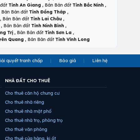
,
,
 đất
Tỉnh An Giang
Bán Bán đất
Tỉnh Bắc Ninh
,
,
Bán Bán đất
Tỉnh Đồng Tháp
,
,
Bán Bán đất
Tỉnh Lai Châu
,
,
Bán Bán đất
Tỉnh Ninh Bình
,
,
ng Trị
Bán Bán đất
Tỉnh Sơn La
,
uyên Quang
Bán Bán đất
Tỉnh Vĩnh Long
iải quyết tranh chấp
Báo giá
Liên hệ
NHÀ ĐẤT CHO THUÊ
Cho thuê căn hộ chung cư
Cho thuê nhà riêng
Cho thuê nhà mặt phố
Cho thuê nhà trọ, phòng trọ
Cho thuê văn phòng
Cho thuê cửa hàng, ki ốt