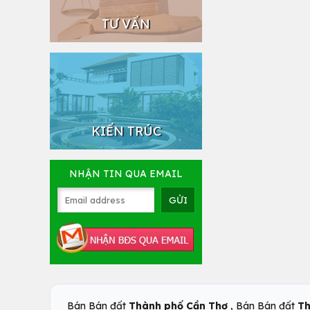
TƯ VẤN
KIẾN TRÚC
NHẬN TIN QUA EMAIL
,
Bán Bán đất
Thành phố Cần Thơ
Bán Bán đất
Th