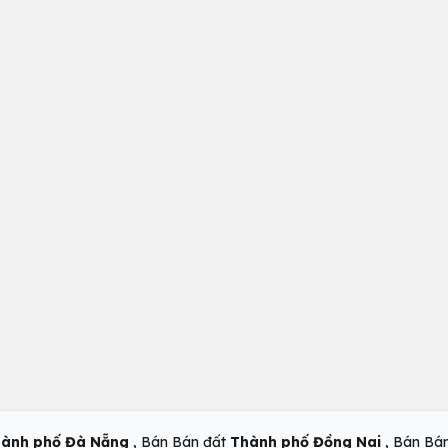
,
,
ành phố Đà Nẵng
Bán Bán đất
Thành phố Đồng Nai
Bán Bá