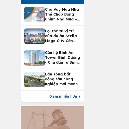
Cho Vay Mua Nhà
Thế Chấp Bằng
Chính Nhà Mua –
Lợi Ích Vay Mua
Nhà Tại
Lợi thế từ vị trí
Vietcombank
của dự án Stella
Mega City Cần
Thơ
Căn hộ Bình An
Tower Bình Dương
- Chủ đầu tư Bình
An Land
Làn sóng bất
động sản công
nghiệp mới mạnh
nhất 25 năm
Xem nhiều hơn +