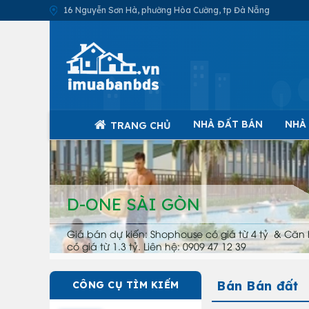
16 Nguyễn Sơn Hà, phường Hòa Cường, tp Đà Nẵng
NHÀ ĐẤT BÁN
NHÀ
TRANG CHỦ
D-ONE SÀI GÒN
Giá bán dự kiến: Shophouse có giá từ 4 tỷ & Căn 
có giá từ 1.3 tỷ. Liên hệ: 0909 47 12 39
Bán Bán đất
CÔNG CỤ TÌM KIẾM