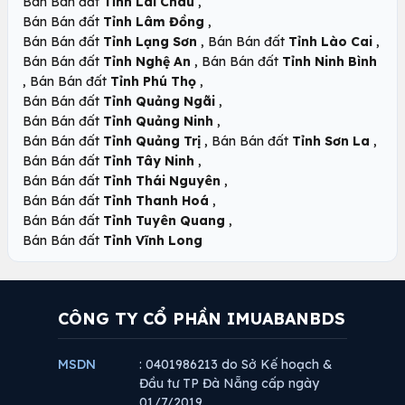
,
Bán Bán đất
Tỉnh Lai Châu
,
Bán Bán đất
Tỉnh Lâm Đồng
,
,
Bán Bán đất
Tỉnh Lạng Sơn
Bán Bán đất
Tỉnh Lào Cai
,
Bán Bán đất
Tỉnh Nghệ An
Bán Bán đất
Tỉnh Ninh Bình
,
,
Bán Bán đất
Tỉnh Phú Thọ
,
Bán Bán đất
Tỉnh Quảng Ngãi
,
Bán Bán đất
Tỉnh Quảng Ninh
,
,
Bán Bán đất
Tỉnh Quảng Trị
Bán Bán đất
Tỉnh Sơn La
,
Bán Bán đất
Tỉnh Tây Ninh
,
Bán Bán đất
Tỉnh Thái Nguyên
,
Bán Bán đất
Tỉnh Thanh Hoá
,
Bán Bán đất
Tỉnh Tuyên Quang
Bán Bán đất
Tỉnh Vĩnh Long
CÔNG TY CỔ PHẦN IMUABANBDS
MSDN
: 0401986213 do Sở Kế hoạch &
Đầu tư TP Đà Nẵng cấp ngày
01/7/2019