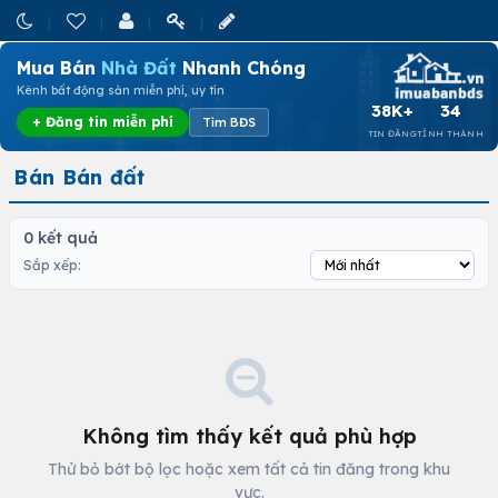
Mua Bán
Nhà Đất
Nhanh Chóng
Kênh bất động sản miễn phí, uy tín
38K+
34
+ Đăng tin miễn phí
Tìm BĐS
TIN ĐĂNG
TỈNH THÀNH
Bán Bán đất
0 kết quả
Sắp xếp:
Không tìm thấy kết quả phù hợp
Thử bỏ bớt bộ lọc hoặc xem tất cả tin đăng trong khu
vực.