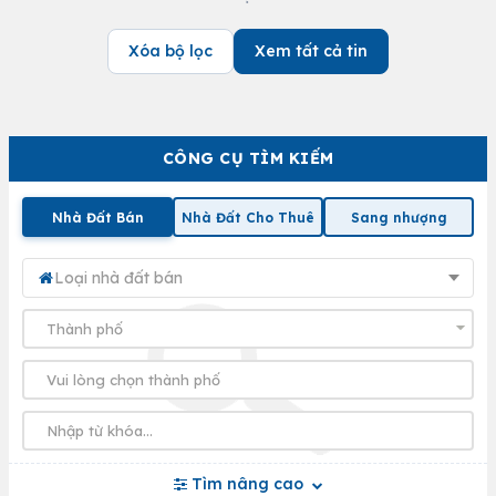
Xóa bộ lọc
Xem tất cả tin
CÔNG CỤ TÌM KIẾM
Nhà Đất Bán
Nhà Đất Cho Thuê
Sang nhượng
Loại nhà đất bán
Tìm nâng cao