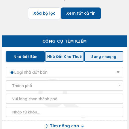
Xóa bộ lọc
Xem tất cả tin
CÔNG CỤ TÌM KIẾM
Nhà Đất Bán
Nhà Đất Cho Thuê
Sang nhượng
Loại nhà đất bán
Tìm nâng cao