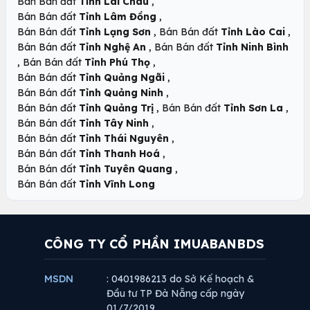
,
Bán Bán đất
Tỉnh Lai Châu
,
Bán Bán đất
Tỉnh Lâm Đồng
,
,
Bán Bán đất
Tỉnh Lạng Sơn
Bán Bán đất
Tỉnh Lào Cai
,
Bán Bán đất
Tỉnh Nghệ An
Bán Bán đất
Tỉnh Ninh Bình
,
,
Bán Bán đất
Tỉnh Phú Thọ
,
Bán Bán đất
Tỉnh Quảng Ngãi
,
Bán Bán đất
Tỉnh Quảng Ninh
,
,
Bán Bán đất
Tỉnh Quảng Trị
Bán Bán đất
Tỉnh Sơn La
,
Bán Bán đất
Tỉnh Tây Ninh
,
Bán Bán đất
Tỉnh Thái Nguyên
,
Bán Bán đất
Tỉnh Thanh Hoá
,
Bán Bán đất
Tỉnh Tuyên Quang
Bán Bán đất
Tỉnh Vĩnh Long
CÔNG TY CỔ PHẦN IMUABANBDS
MSDN
: 0401986213 do Sở Kế hoạch &
Đầu tư TP Đà Nẵng cấp ngày
01/7/2019