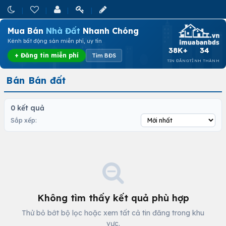
Mua Bán
Nhà Đất
Nhanh Chóng
Kênh bất động sản miễn phí, uy tín
38K+
34
+ Đăng tin miễn phí
Tìm BĐS
TIN ĐĂNG
TỈNH THÀNH
Bán Bán đất
0 kết quả
Sắp xếp:
Không tìm thấy kết quả phù hợp
Thử bỏ bớt bộ lọc hoặc xem tất cả tin đăng trong khu
vực.