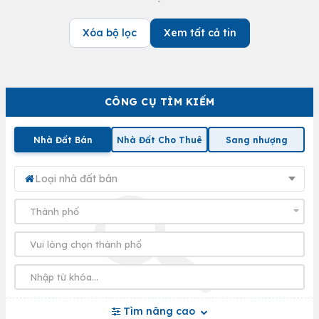
Xóa bộ lọc
Xem tất cả tin
CÔNG CỤ TÌM KIẾM
Nhà Đất Bán
Nhà Đất Cho Thuê
Sang nhượng
Loại nhà đất bán
Tìm nâng cao