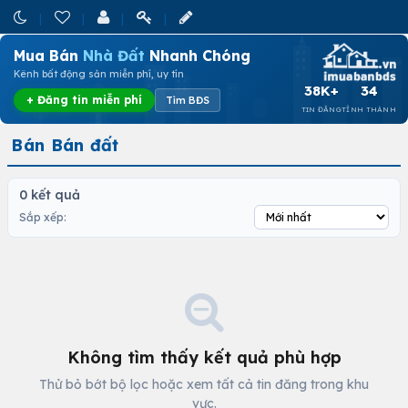
Mua Bán
Nhà Đất
Nhanh Chóng
Kênh bất động sản miễn phí, uy tín
38K+
34
+ Đăng tin miễn phí
Tìm BĐS
TIN ĐĂNG
TỈNH THÀNH
Bán Bán đất
0 kết quả
Sắp xếp:
Không tìm thấy kết quả phù hợp
Thử bỏ bớt bộ lọc hoặc xem tất cả tin đăng trong khu
vực.