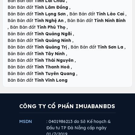
,
Bán Bán đất
Tỉnh Lai Châu
,
Bán Bán đất
Tỉnh Lâm Đồng
,
,
Bán Bán đất
Tỉnh Lạng Sơn
Bán Bán đất
Tỉnh Lào Cai
,
Bán Bán đất
Tỉnh Nghệ An
Bán Bán đất
Tỉnh Ninh Bình
,
,
Bán Bán đất
Tỉnh Phú Thọ
,
Bán Bán đất
Tỉnh Quảng Ngãi
,
Bán Bán đất
Tỉnh Quảng Ninh
,
,
Bán Bán đất
Tỉnh Quảng Trị
Bán Bán đất
Tỉnh Sơn La
,
Bán Bán đất
Tỉnh Tây Ninh
,
Bán Bán đất
Tỉnh Thái Nguyên
,
Bán Bán đất
Tỉnh Thanh Hoá
,
Bán Bán đất
Tỉnh Tuyên Quang
Bán Bán đất
Tỉnh Vĩnh Long
CÔNG TY CỔ PHẦN IMUABANBDS
MSDN
: 0401986213 do Sở Kế hoạch &
Đầu tư TP Đà Nẵng cấp ngày
01/7/2019