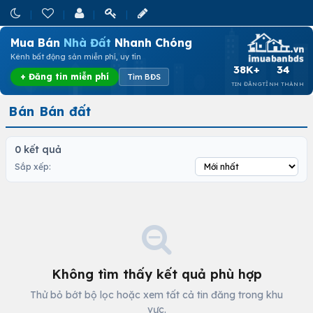
Mua Bán
Nhà Đất
Nhanh Chóng
Kênh bất động sản miễn phí, uy tín
38K+
34
+ Đăng tin miễn phí
Tìm BĐS
TIN ĐĂNG
TỈNH THÀNH
Bán Bán đất
0 kết quả
Sắp xếp:
Không tìm thấy kết quả phù hợp
Thử bỏ bớt bộ lọc hoặc xem tất cả tin đăng trong khu
vực.