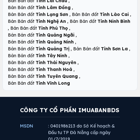
,
Bán Bán đất
Tỉnh Lai Châu
,
Bán Bán đất
Tỉnh Lâm Đồng
,
,
Bán Bán đất
Tỉnh Lạng Sơn
Bán Bán đất
Tỉnh Lào Cai
,
Bán Bán đất
Tỉnh Nghệ An
Bán Bán đất
Tỉnh Ninh Bình
,
,
Bán Bán đất
Tỉnh Phú Thọ
,
Bán Bán đất
Tỉnh Quảng Ngãi
,
Bán Bán đất
Tỉnh Quảng Ninh
,
,
Bán Bán đất
Tỉnh Quảng Trị
Bán Bán đất
Tỉnh Sơn La
,
Bán Bán đất
Tỉnh Tây Ninh
,
Bán Bán đất
Tỉnh Thái Nguyên
,
Bán Bán đất
Tỉnh Thanh Hoá
,
Bán Bán đất
Tỉnh Tuyên Quang
Bán Bán đất
Tỉnh Vĩnh Long
CÔNG TY CỔ PHẦN IMUABANBDS
MSDN
: 0401986213 do Sở Kế hoạch &
Đầu tư TP Đà Nẵng cấp ngày
01/7/2019