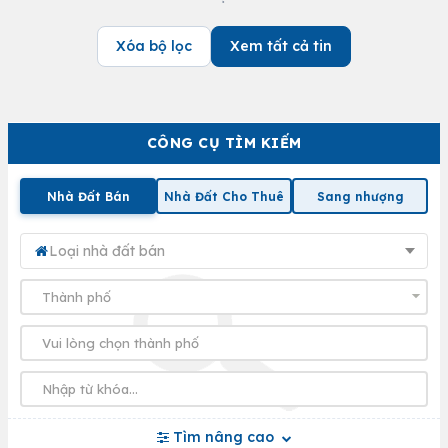
Xóa bộ lọc
Xem tất cả tin
CÔNG CỤ TÌM KIẾM
Nhà Đất Bán
Nhà Đất Cho Thuê
Sang nhượng
Loại nhà đất bán
Tìm nâng cao