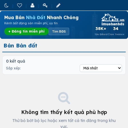
Mua Bán
Nhà Đất
Nhanh Chóng
Kênh bất động sản miễn phí, uy tín
38K+
34
+ Đăng tin miễn phí
Tìm BĐS
TIN ĐĂNG
TỈNH THÀNH
Bán Bán đất
0 kết quả
Sắp xếp:
Không tìm thấy kết quả phù hợp
Thử bỏ bớt bộ lọc hoặc xem tất cả tin đăng trong khu
vực.