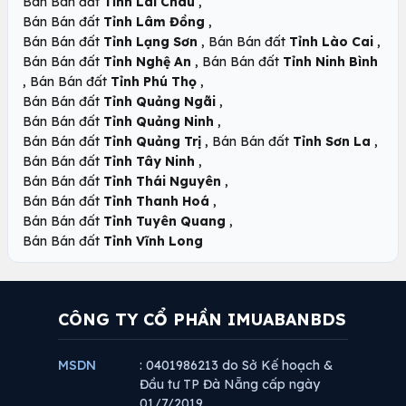
,
Bán Bán đất
Tỉnh Lai Châu
,
Bán Bán đất
Tỉnh Lâm Đồng
,
,
Bán Bán đất
Tỉnh Lạng Sơn
Bán Bán đất
Tỉnh Lào Cai
,
Bán Bán đất
Tỉnh Nghệ An
Bán Bán đất
Tỉnh Ninh Bình
,
,
Bán Bán đất
Tỉnh Phú Thọ
,
Bán Bán đất
Tỉnh Quảng Ngãi
,
Bán Bán đất
Tỉnh Quảng Ninh
,
,
Bán Bán đất
Tỉnh Quảng Trị
Bán Bán đất
Tỉnh Sơn La
,
Bán Bán đất
Tỉnh Tây Ninh
,
Bán Bán đất
Tỉnh Thái Nguyên
,
Bán Bán đất
Tỉnh Thanh Hoá
,
Bán Bán đất
Tỉnh Tuyên Quang
Bán Bán đất
Tỉnh Vĩnh Long
CÔNG TY CỔ PHẦN IMUABANBDS
MSDN
: 0401986213 do Sở Kế hoạch &
Đầu tư TP Đà Nẵng cấp ngày
01/7/2019