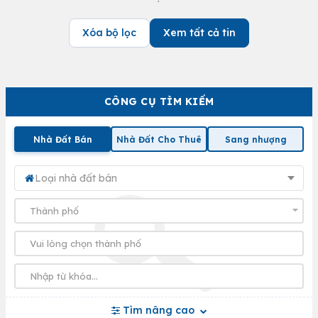
Xóa bộ lọc
Xem tất cả tin
CÔNG CỤ TÌM KIẾM
Nhà Đất Bán
Nhà Đất Cho Thuê
Sang nhượng
Loại nhà đất bán
Tìm nâng cao