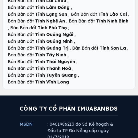
,
Bán Bán đất
Tỉnh Lai Châu
,
Bán Bán đất
Tỉnh Lâm Đồng
,
,
Bán Bán đất
Tỉnh Lạng Sơn
Bán Bán đất
Tỉnh Lào Cai
,
Bán Bán đất
Tỉnh Nghệ An
Bán Bán đất
Tỉnh Ninh Bình
,
,
Bán Bán đất
Tỉnh Phú Thọ
,
Bán Bán đất
Tỉnh Quảng Ngãi
,
Bán Bán đất
Tỉnh Quảng Ninh
,
,
Bán Bán đất
Tỉnh Quảng Trị
Bán Bán đất
Tỉnh Sơn La
,
Bán Bán đất
Tỉnh Tây Ninh
,
Bán Bán đất
Tỉnh Thái Nguyên
,
Bán Bán đất
Tỉnh Thanh Hoá
,
Bán Bán đất
Tỉnh Tuyên Quang
Bán Bán đất
Tỉnh Vĩnh Long
CÔNG TY CỔ PHẦN IMUABANBDS
MSDN
: 0401986213 do Sở Kế hoạch &
Đầu tư TP Đà Nẵng cấp ngày
01/7/2019