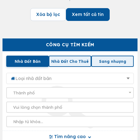
Xóa bộ lọc
Xem tất cả tin
CÔNG CỤ TÌM KIẾM
Nhà Đất Bán
Nhà Đất Cho Thuê
Sang nhượng
Loại nhà đất bán
Tìm nâng cao