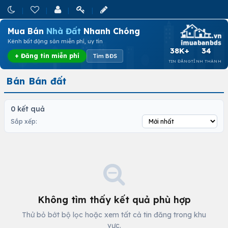
Mua Bán
Nhà Đất
Nhanh Chóng
Kênh bất động sản miễn phí, uy tín
38K+
34
+ Đăng tin miễn phí
Tìm BĐS
TIN ĐĂNG
TỈNH THÀNH
Bán Bán đất
0 kết quả
Sắp xếp:
Không tìm thấy kết quả phù hợp
Thử bỏ bớt bộ lọc hoặc xem tất cả tin đăng trong khu
vực.