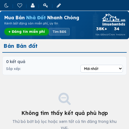
Mua Bán
Nhà Đất
Nhanh Chóng
Kênh bất động sản miễn phí, uy tín
38K+
34
+ Đăng tin miễn phí
Tìm BĐS
TIN ĐĂNG
TỈNH THÀNH
Bán Bán đất
0 kết quả
Sắp xếp:
Không tìm thấy kết quả phù hợp
Thử bỏ bớt bộ lọc hoặc xem tất cả tin đăng trong khu
vực.