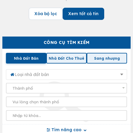
Xóa bộ lọc
Xem tất cả tin
CÔNG CỤ TÌM KIẾM
Nhà Đất Bán
Nhà Đất Cho Thuê
Sang nhượng
Loại nhà đất bán
Tìm nâng cao