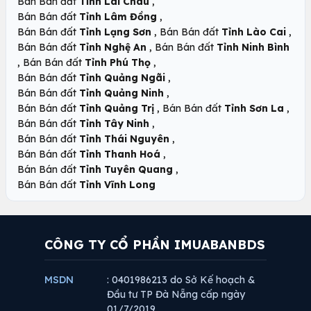
,
Bán Bán đất
Tỉnh Lai Châu
,
Bán Bán đất
Tỉnh Lâm Đồng
,
,
Bán Bán đất
Tỉnh Lạng Sơn
Bán Bán đất
Tỉnh Lào Cai
,
Bán Bán đất
Tỉnh Nghệ An
Bán Bán đất
Tỉnh Ninh Bình
,
,
Bán Bán đất
Tỉnh Phú Thọ
,
Bán Bán đất
Tỉnh Quảng Ngãi
,
Bán Bán đất
Tỉnh Quảng Ninh
,
,
Bán Bán đất
Tỉnh Quảng Trị
Bán Bán đất
Tỉnh Sơn La
,
Bán Bán đất
Tỉnh Tây Ninh
,
Bán Bán đất
Tỉnh Thái Nguyên
,
Bán Bán đất
Tỉnh Thanh Hoá
,
Bán Bán đất
Tỉnh Tuyên Quang
Bán Bán đất
Tỉnh Vĩnh Long
CÔNG TY CỔ PHẦN IMUABANBDS
MSDN
: 0401986213 do Sở Kế hoạch &
Đầu tư TP Đà Nẵng cấp ngày
01/7/2019