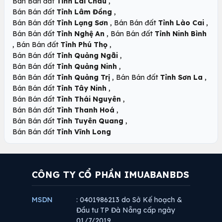
,
Bán Bán đất
Tỉnh Lai Châu
,
Bán Bán đất
Tỉnh Lâm Đồng
,
,
Bán Bán đất
Tỉnh Lạng Sơn
Bán Bán đất
Tỉnh Lào Cai
,
Bán Bán đất
Tỉnh Nghệ An
Bán Bán đất
Tỉnh Ninh Bình
,
,
Bán Bán đất
Tỉnh Phú Thọ
,
Bán Bán đất
Tỉnh Quảng Ngãi
,
Bán Bán đất
Tỉnh Quảng Ninh
,
,
Bán Bán đất
Tỉnh Quảng Trị
Bán Bán đất
Tỉnh Sơn La
,
Bán Bán đất
Tỉnh Tây Ninh
,
Bán Bán đất
Tỉnh Thái Nguyên
,
Bán Bán đất
Tỉnh Thanh Hoá
,
Bán Bán đất
Tỉnh Tuyên Quang
Bán Bán đất
Tỉnh Vĩnh Long
CÔNG TY CỔ PHẦN IMUABANBDS
MSDN
: 0401986213 do Sở Kế hoạch &
Đầu tư TP Đà Nẵng cấp ngày
01/7/2019