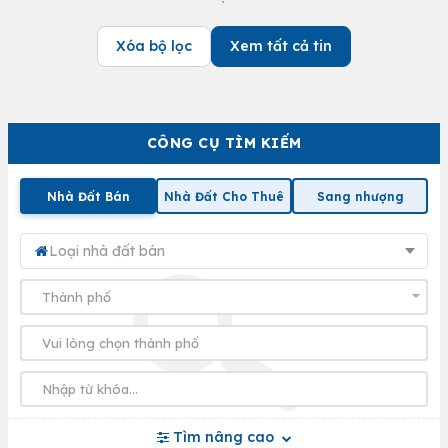
Xóa bộ lọc
Xem tất cả tin
CÔNG CỤ TÌM KIẾM
Nhà Đất Bán
Nhà Đất Cho Thuê
Sang nhượng
Loại nhà đất bán
Tìm nâng cao