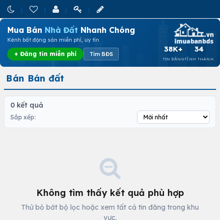
Mua Bán
Nhà Đất
Nhanh Chóng
Kênh bất động sản miễn phí, uy tín
38K+
34
+ Đăng tin miễn phí
Tìm BĐS
TIN ĐĂNG
TỈNH THÀNH
Bán Bán đất
0 kết quả
Sắp xếp:
Không tìm thấy kết quả phù hợp
Thử bỏ bớt bộ lọc hoặc xem tất cả tin đăng trong khu
vực.