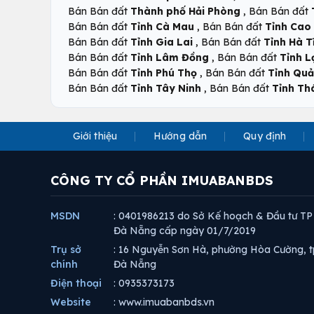
,
Bán Bán đất
Thành phố Hải Phòng
Bán Bán đất
,
Bán Bán đất
Tỉnh Cà Mau
Bán Bán đất
Tỉnh Cao
,
Bán Bán đất
Tỉnh Gia Lai
Bán Bán đất
Tỉnh Hà T
,
Bán Bán đất
Tỉnh Lâm Đồng
Bán Bán đất
Tỉnh L
,
Bán Bán đất
Tỉnh Phú Thọ
Bán Bán đất
Tỉnh Qu
,
Bán Bán đất
Tỉnh Tây Ninh
Bán Bán đất
Tỉnh Th
Giới thiệu
Hướng dẫn
Quy định
CÔNG TY CỔ PHẦN IMUABANBDS
MSDN
: 0401986213 do Sở Kế hoạch & Đầu tư TP
Đà Nẵng cấp ngày 01/7/2019
Trụ sở
: 16 Nguyễn Sơn Hà, phường Hòa Cường, t
chính
Đà Nẵng
Điện thoại
: 0935373173
Website
: www.imuabanbds.vn