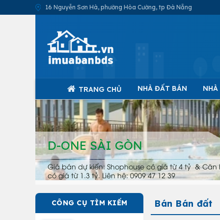
16 Nguyễn Sơn Hà, phường Hòa Cường, tp Đà Nẵng
NHÀ ĐẤT BÁN
NHÀ
TRANG CHỦ
D-ONE SÀI GÒN
Giá bán dự kiến: Shophouse có giá từ 4 tỷ & Căn 
có giá từ 1.3 tỷ. Liên hệ: 0909 47 12 39
Bán Bán đất
CÔNG CỤ TÌM KIẾM