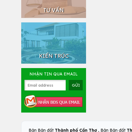
TƯ VẤN
KIẾN TRÚC
NHẬN TIN QUA EMAIL
,
Bán Bán đất
Thành phố Cần Thơ
Bán Bán đất
Th