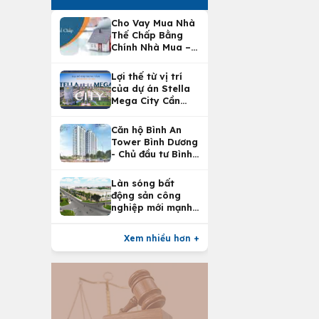
Cho Vay Mua Nhà
Thế Chấp Bằng
Chính Nhà Mua –
Lợi Ích Vay Mua
Nhà Tại
Lợi thế từ vị trí
Vietcombank
của dự án Stella
Mega City Cần
Thơ
Căn hộ Bình An
Tower Bình Dương
- Chủ đầu tư Bình
An Land
Làn sóng bất
động sản công
nghiệp mới mạnh
nhất 25 năm
Xem nhiều hơn +