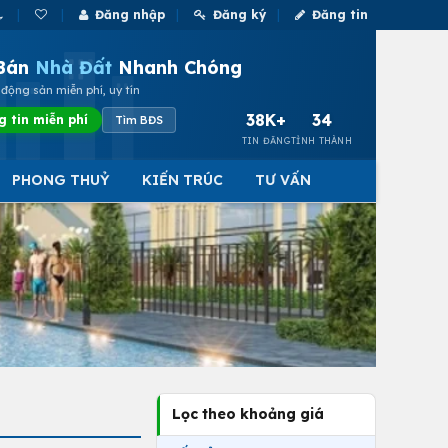
Đăng nhập
Đăng ký
Đăng tin
Bán
Nhà Đất
Nhanh Chóng
động sản miễn phí, uy tín
38K+
34
g tin miễn phí
Tìm BĐS
TIN ĐĂNG
TỈNH THÀNH
PHONG THUỶ
KIẾN TRÚC
TƯ VẤN
Lọc theo khoảng giá