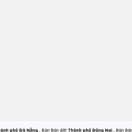
,
,
ành phố Đà Nẵng
Bán Bán đất
Thành phố Đồng Nai
Bán Bá