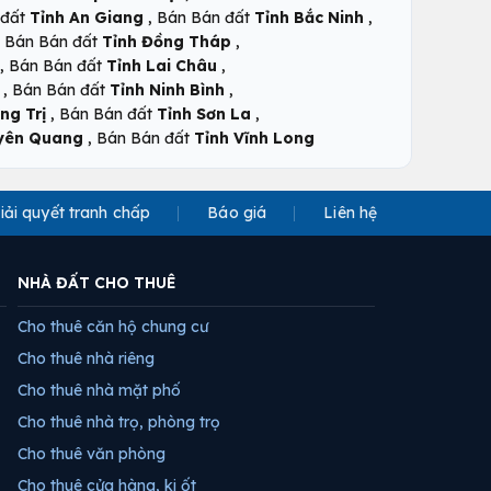
,
,
 đất
Tỉnh An Giang
Bán Bán đất
Tỉnh Bắc Ninh
,
,
Bán Bán đất
Tỉnh Đồng Tháp
,
,
Bán Bán đất
Tỉnh Lai Châu
,
,
Bán Bán đất
Tỉnh Ninh Bình
,
,
ng Trị
Bán Bán đất
Tỉnh Sơn La
,
uyên Quang
Bán Bán đất
Tỉnh Vĩnh Long
iải quyết tranh chấp
Báo giá
Liên hệ
NHÀ ĐẤT CHO THUÊ
Cho thuê căn hộ chung cư
Cho thuê nhà riêng
Cho thuê nhà mặt phố
Cho thuê nhà trọ, phòng trọ
Cho thuê văn phòng
Cho thuê cửa hàng, ki ốt