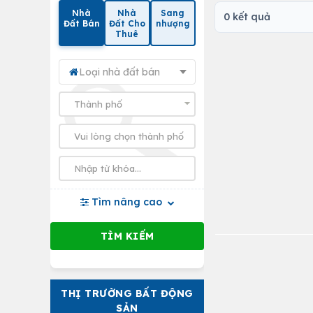
Nhà
Nhà
Sang
0 kết quả
Đất Bán
Đất Cho
nhượng
Thuê
Loại nhà đất bán
Tìm nâng cao
THỊ TRƯỜNG BẤT ĐỘNG
SẢN