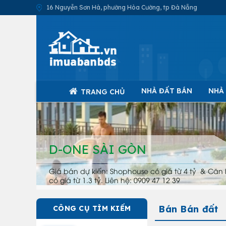
16 Nguyễn Sơn Hà, phường Hòa Cường, tp Đà Nẵng
NHÀ ĐẤT BÁN
NHÀ
TRANG CHỦ
D-ONE SÀI GÒN
Giá bán dự kiến: Shophouse có giá từ 4 tỷ & Căn 
có giá từ 1.3 tỷ. Liên hệ: 0909 47 12 39
Bán Bán đất
CÔNG CỤ TÌM KIẾM