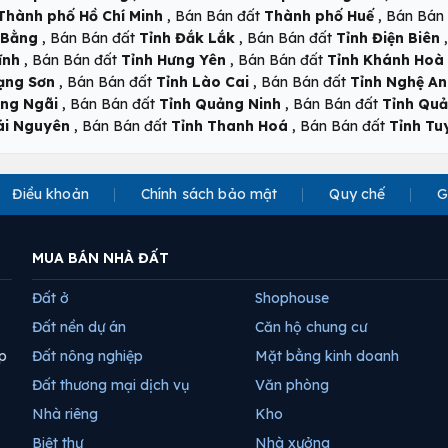
,
,
Thành phố Hồ Chí Minh
Bán Bán đất
Thành phố Huế
Bán Bán
,
,
 Bằng
Bán Bán đất
Tỉnh Đắk Lắk
Bán Bán đất
Tỉnh Điện Biên
,
,
ĩnh
Bán Bán đất
Tỉnh Hưng Yên
Bán Bán đất
Tỉnh Khánh Hoà
,
,
ạng Sơn
Bán Bán đất
Tỉnh Lào Cai
Bán Bán đất
Tỉnh Nghệ An
,
,
ảng Ngãi
Bán Bán đất
Tỉnh Quảng Ninh
Bán Bán đất
Tỉnh Quả
,
,
ái Nguyên
Bán Bán đất
Tỉnh Thanh Hoá
Bán Bán đất
Tỉnh T
Điều khoản
Chính sách bảo mật
Quy chế
G
MUA BÁN NHÀ ĐẤT
Đất ở
Shophouse
Đất nền dự án
Căn hộ chung cư
p
Đất nông nghiệp
Mặt bằng kinh doanh
Đất thương mại dịch vụ
Văn phòng
Nhà riêng
Kho
Biệt thự
Nhà xưởng