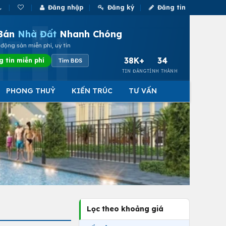
Đăng nhập
Đăng ký
Đăng tin
Bán
Nhà Đất
Nhanh Chóng
động sản miễn phí, uy tín
38K+
34
g tin miễn phí
Tìm BĐS
TIN ĐĂNG
TỈNH THÀNH
PHONG THUỶ
KIẾN TRÚC
TƯ VẤN
Lọc theo khoảng giá