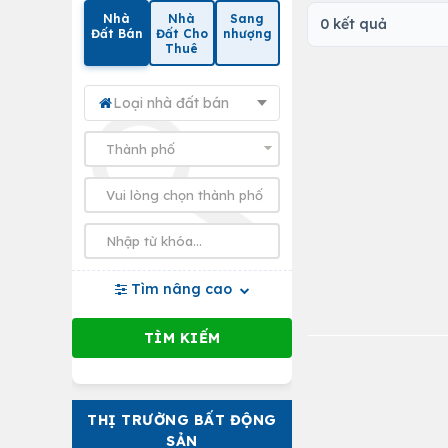
Nhà
Nhà
Sang
0 kết quả
Đất Bán
Đất Cho
nhượng
Thuê
Loại nhà đất bán
Tìm nâng cao
THỊ TRƯỜNG BẤT ĐỘNG
SẢN