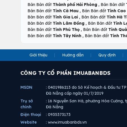
,
Bán Bán đất
Thành phố Hải Phòng
Bán Bán đất
,
Bán Bán đất
Tỉnh Cà Mau
Bán Bán đất
Tỉnh Cao
,
Bán Bán đất
Tỉnh Gia Lai
Bán Bán đất
Tỉnh Hà T
,
Bán Bán đất
Tỉnh Lâm Đồng
Bán Bán đất
Tỉnh L
,
Bán Bán đất
Tỉnh Phú Thọ
Bán Bán đất
Tỉnh Qu
,
Bán Bán đất
Tỉnh Tây Ninh
Bán Bán đất
Tỉnh Th
Giới thiệu
Hướng dẫn
Quy định
CÔNG TY CỔ PHẦN IMUABANBDS
MSDN
: 0401986213 do Sở Kế hoạch & Đầu tư TP
Đà Nẵng cấp ngày 01/7/2019
Trụ sở
: 16 Nguyễn Sơn Hà, phường Hòa Cường, t
chính
Đà Nẵng
Điện thoại
: 0935373173
Website
: www.imuabanbds.vn