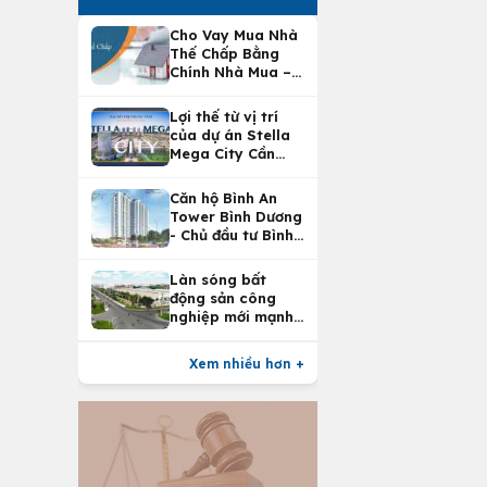
Cho Vay Mua Nhà
Thế Chấp Bằng
Chính Nhà Mua –
Lợi Ích Vay Mua
Nhà Tại
Lợi thế từ vị trí
Vietcombank
của dự án Stella
Mega City Cần
Thơ
Căn hộ Bình An
Tower Bình Dương
- Chủ đầu tư Bình
An Land
Làn sóng bất
động sản công
nghiệp mới mạnh
nhất 25 năm
Xem nhiều hơn +