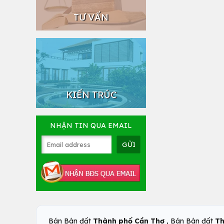
TƯ VẤN
KIẾN TRÚC
NHẬN TIN QUA EMAIL
,
Bán Bán đất
Thành phố Cần Thơ
Bán Bán đất
Th