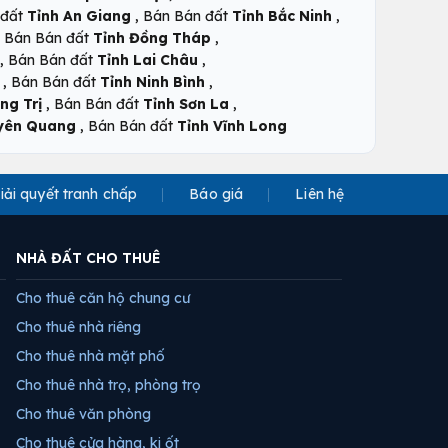
,
,
 đất
Tỉnh An Giang
Bán Bán đất
Tỉnh Bắc Ninh
,
,
Bán Bán đất
Tỉnh Đồng Tháp
,
,
Bán Bán đất
Tỉnh Lai Châu
,
,
Bán Bán đất
Tỉnh Ninh Bình
,
,
ng Trị
Bán Bán đất
Tỉnh Sơn La
,
uyên Quang
Bán Bán đất
Tỉnh Vĩnh Long
iải quyết tranh chấp
Báo giá
Liên hệ
NHÀ ĐẤT CHO THUÊ
Cho thuê căn hộ chung cư
Cho thuê nhà riêng
Cho thuê nhà mặt phố
Cho thuê nhà trọ, phòng trọ
Cho thuê văn phòng
Cho thuê cửa hàng, ki ốt