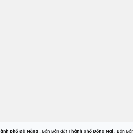
,
,
ành phố Đà Nẵng
Bán Bán đất
Thành phố Đồng Nai
Bán Bá