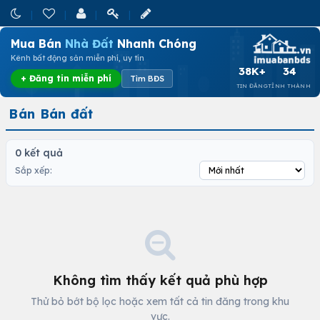
Mua Bán
Nhà Đất
Nhanh Chóng
Kênh bất động sản miễn phí, uy tín
38K+
34
+ Đăng tin miễn phí
Tìm BĐS
TIN ĐĂNG
TỈNH THÀNH
Bán Bán đất
0 kết quả
Sắp xếp:
Không tìm thấy kết quả phù hợp
Thử bỏ bớt bộ lọc hoặc xem tất cả tin đăng trong khu
vực.