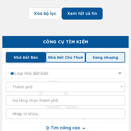
Xóa bộ lọc
Xem tất cả tin
CÔNG CỤ TÌM KIẾM
Nhà Đất Bán
Nhà Đất Cho Thuê
Sang nhượng
Loại nhà đất bán
Tìm nâng cao