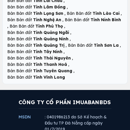
,
Bán Bán đất
Tỉnh Lai Châu
,
Bán Bán đất
Tỉnh Lâm Đồng
,
,
Bán Bán đất
Tỉnh Lạng Sơn
Bán Bán đất
Tỉnh Lào Cai
,
Bán Bán đất
Tỉnh Nghệ An
Bán Bán đất
Tỉnh Ninh Bình
,
,
Bán Bán đất
Tỉnh Phú Thọ
,
Bán Bán đất
Tỉnh Quảng Ngãi
,
Bán Bán đất
Tỉnh Quảng Ninh
,
,
Bán Bán đất
Tỉnh Quảng Trị
Bán Bán đất
Tỉnh Sơn La
,
Bán Bán đất
Tỉnh Tây Ninh
,
Bán Bán đất
Tỉnh Thái Nguyên
,
Bán Bán đất
Tỉnh Thanh Hoá
,
Bán Bán đất
Tỉnh Tuyên Quang
Bán Bán đất
Tỉnh Vĩnh Long
CÔNG TY CỔ PHẦN IMUABANBDS
MSDN
: 0401986213 do Sở Kế hoạch &
Đầu tư TP Đà Nẵng cấp ngày
01/7/2019