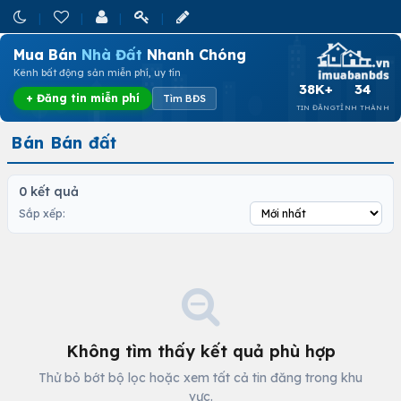
Mua Bán
Nhà Đất
Nhanh Chóng
Kênh bất động sản miễn phí, uy tín
38K+
34
+ Đăng tin miễn phí
Tìm BĐS
TIN ĐĂNG
TỈNH THÀNH
Bán Bán đất
0 kết quả
Sắp xếp:
Không tìm thấy kết quả phù hợp
Thử bỏ bớt bộ lọc hoặc xem tất cả tin đăng trong khu
vực.