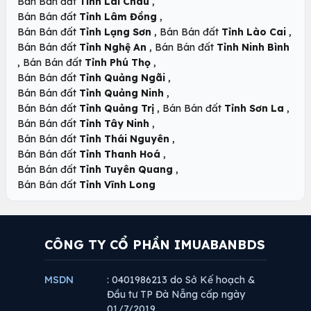
,
Bán Bán đất
Tỉnh Lai Châu
,
Bán Bán đất
Tỉnh Lâm Đồng
,
,
Bán Bán đất
Tỉnh Lạng Sơn
Bán Bán đất
Tỉnh Lào Cai
,
Bán Bán đất
Tỉnh Nghệ An
Bán Bán đất
Tỉnh Ninh Bình
,
,
Bán Bán đất
Tỉnh Phú Thọ
,
Bán Bán đất
Tỉnh Quảng Ngãi
,
Bán Bán đất
Tỉnh Quảng Ninh
,
,
Bán Bán đất
Tỉnh Quảng Trị
Bán Bán đất
Tỉnh Sơn La
,
Bán Bán đất
Tỉnh Tây Ninh
,
Bán Bán đất
Tỉnh Thái Nguyên
,
Bán Bán đất
Tỉnh Thanh Hoá
,
Bán Bán đất
Tỉnh Tuyên Quang
Bán Bán đất
Tỉnh Vĩnh Long
CÔNG TY CỔ PHẦN IMUABANBDS
MSDN
: 0401986213 do Sở Kế hoạch &
Đầu tư TP Đà Nẵng cấp ngày
01/7/2019