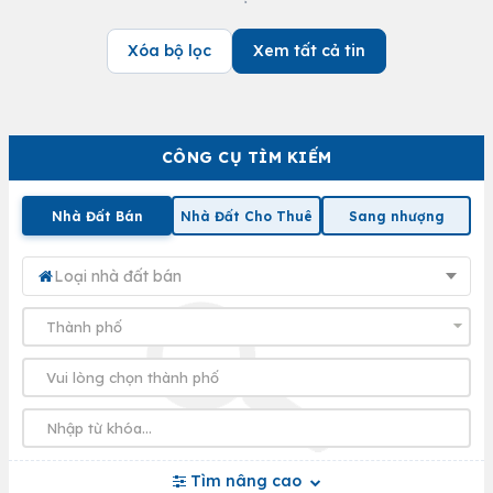
Xóa bộ lọc
Xem tất cả tin
CÔNG CỤ TÌM KIẾM
Nhà Đất Bán
Nhà Đất Cho Thuê
Sang nhượng
Loại nhà đất bán
Tìm nâng cao