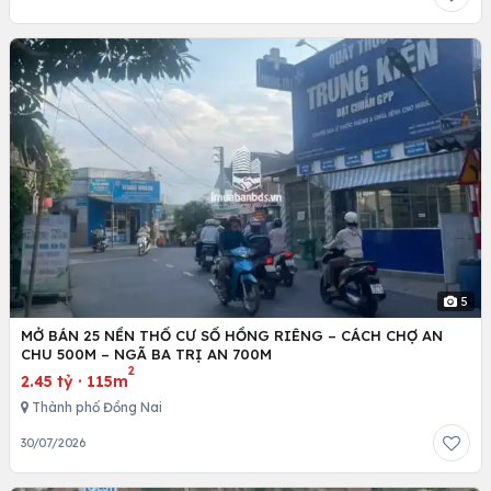
5
MỞ BÁN 25 NỀN THỔ CƯ SỔ HỒNG RIÊNG – CÁCH CHỢ AN
CHU 500M – NGÃ BA TRỊ AN 700M
2
2.45 tỷ
·
115m
Thành phố Đồng Nai
30/07/2026