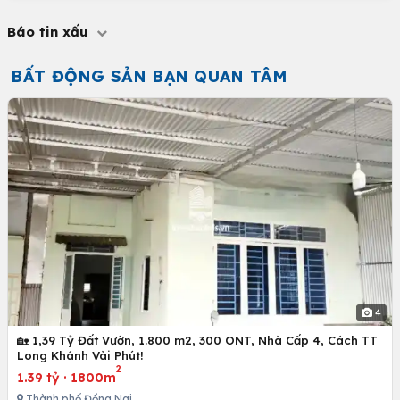
Báo tin xấu
BẤT ĐỘNG SẢN BẠN QUAN TÂM
4
🏡 1,39 Tỷ Đất Vườn, 1.800 m2, 300 ONT, Nhà Cấp 4, Cách TT
Long Khánh Vài Phút!
2
1.39 tỷ
·
1800m
Thành phố Đồng Nai