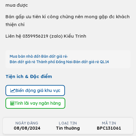
mua được
Bán gấp ưu tiên kí công chứng nên mong gặp đc khách
thiện chí
Liên hệ 0359956219 (zalo) Kiều Trinh
Mua bán nhà đất
Bán đất giá rẻ
Bán đất giá rẻ Thành phố Đồng Nai
Bán đất giá rẻ QL14
Tiện ích & Đặc điểm
Biến động giá khu vực
Tính lãi vay ngân hàng
NGÀY ĐĂNG
LOẠI TIN
MÃ TIN
08/08/2024
Tin thường
BPC131061