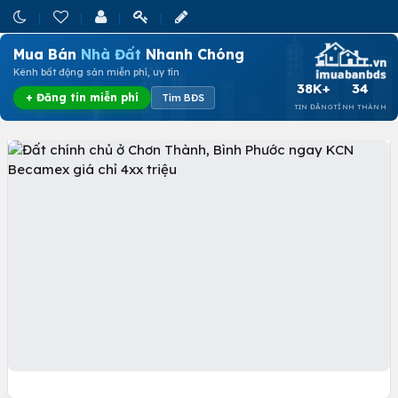
Mua Bán
Nhà Đất
Nhanh Chóng
Kênh bất động sản miễn phí, uy tín
38K+
34
+ Đăng tin miễn phí
Tìm BĐS
TIN ĐĂNG
TỈNH THÀNH