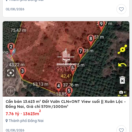
02/08/2026
4
Cần bán 13.623 m² Đất Vườn CLN+ONT View suối || Xuân Lộc -
Đồng Nai, Giá chỉ 570tr/1000m²
2
7.76 tỷ
·
13623m
Thành phố Đồng Nai
02/08/2026