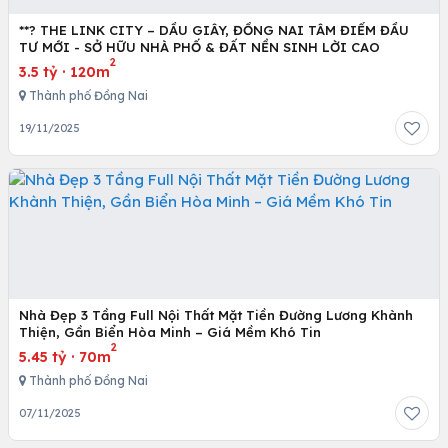
**? THE LINK CITY – DẦU GIÂY, ĐỒNG NAI TÂM ĐIỂM ĐẦU
TƯ MỚI - SỞ HỮU NHÀ PHỐ & ĐẤT NỀN SINH LỜI CAO
2
3.5 tỷ
·
120m
Thành phố Đồng Nai
19/11/2025
Nhà Đẹp 3 Tầng Full Nội Thất Mặt Tiền Đường Lương Khành
Thiện, Gần Biển Hòa Minh – Giá Mềm Khó Tin
2
5.45 tỷ
·
70m
Thành phố Đồng Nai
07/11/2025