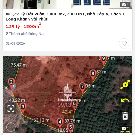
4
🏡 1,39 Tỷ Đất Vườn, 1.800 m2, 300 ONT, Nhà Cấp 4, Cách TT
Long Khánh Vài Phút!
2
1.39 tỷ
·
1800m
Thành phố Đồng Nai
02/08/2026
4