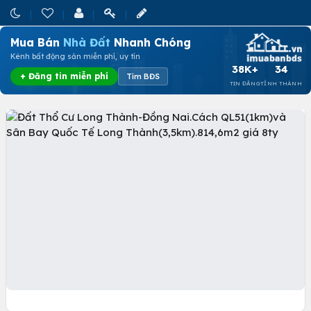
Mua Bán
Nhà Đất
Nhanh Chóng
Kênh bất động sản miễn phí, uy tín
38K+
34
+ Đăng tin miễn phí
Tìm BĐS
TIN ĐĂNG
TỈNH THÀNH