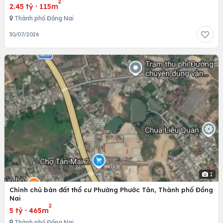
2
2.45 tỷ
·
115m
Thành phố Đồng Nai
30/07/2026
1
Chính chủ bán đất thổ cư Phường Phước Tân, Thành phố Đồng
Nai
2
5 tỷ
·
465m
Thành phố Đồng Nai