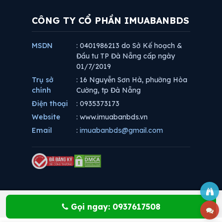
CÔNG TY CỔ PHẦN IMUABANBDS
MSDN
: 0401986213 do Sở Kế hoạch &
Đầu tư TP Đà Nẵng cấp ngày
01/7/2019
Trụ sở
: 16 Nguyễn Sơn Hà, phường Hòa
chính
Cường, tp Đà Nẵng
Điện thoại
: 0935373173
Website
: www.imuabanbds.vn
Email
:
imuabanbds@gmail.com
Gọi ngay: 0937617508