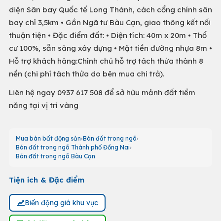
diện Sân bay Quốc tế Long Thành, cách cổng chính sân
bay chỉ 3,5km • Gần Ngã tư Bàu Cạn, giao thông kết nối
thuận tiện • Đặc điểm đất: • Diện tích: 40m x 20m • Thổ
cư 100%, sẵn sàng xây dựng • Mặt tiền đường nhựa 8m •
Hỗ trợ khách hàng:Chính chủ hỗ trợ tách thửa thành 8
nền (chi phí tách thửa do bên mua chi trả).
Liên hệ ngay 0937 617 508 để sở hữu mảnh đất tiềm
năng tại vị trí vàng
Mua bán bất động sản
Bán đất trong ngõ
Bán đất trong ngõ Thành phố Đồng Nai
Bán đất trong ngõ Bàu Cạn
Tiện ích & Đặc điểm
Biến động giá khu vực