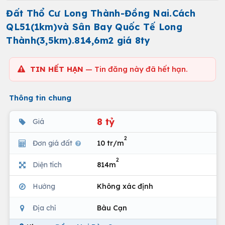
Đất Thổ Cư Long Thành-Đồng Nai.Cách
QL51(1km)và Sân Bay Quốc Tế Long
Thành(3,5km).814,6m2 giá 8ty
TIN HẾT HẠN
— Tin đăng này đã hết hạn.
Thông tin chung
8 tỷ
Giá
2
Đơn giá đất
10 tr/m
2
Diện tích
814m
Hướng
Không xác định
Địa chỉ
Bàu Cạn