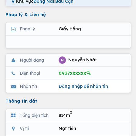
Khu vực
Đồng Nai
›
Bàu Cạn
Pháp lý & Liên hệ
Pháp lý
Giấy Hồng
Nguyễn Nhật
Người đăng
N
0937xxxxxx🔍
Điện thoại
Nhắn tin
Đăng nhập để nhắn tin
Thông tin đất
2
Tổng diện tích
814m
Vị trí
Mặt tiền