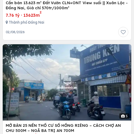
Cần bán 13.623 m² Đất Vườn CLN+ONT View suối || Xuân Lộc -
Đồng Nai, Giá chỉ 570tr/1000m²
2
7.76 tỷ
·
13623m
Thành phố Đồng Nai
02/08/2026
5
MỞ BÁN 25 NỀN THỔ CƯ SỔ HỒNG RIÊNG – CÁCH CHỢ AN
CHU 500M – NGÃ BA TRỊ AN 700M