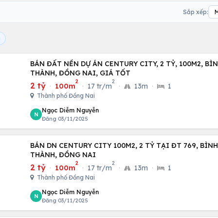
Sắp xếp:
i
BÁN ĐẤT NỀN DỰ ÁN CENTURY CITY, 2 TỶ, 100M2, BÌ
THÀNH, ĐỒNG NAI, GIÁ TỐT
2
2
2 tỷ
·
100m
·
17 tr/m
·
13m
·
1
Thành phố Đồng Nai
Ngọc Diễm Nguyễn
N
Đăng 03/11/2025
BÁN DN CENTURY CITY 100M2, 2 TỶ TẠI ĐT 769, BÌN
THÀNH, ĐỒNG NAI
2
2
2 tỷ
·
100m
·
17 tr/m
·
13m
·
1
Thành phố Đồng Nai
Ngọc Diễm Nguyễn
N
Đăng 03/11/2025