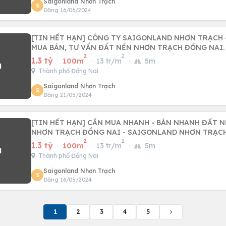
Saigonland Nhơn Trạch
S
Đăng 16/06/2024
[TIN HẾT HẠN] CÔNG TY SAIGONLAND NHƠN TRẠCH 
MUA BÁN, TƯ VẤN ĐẤT NỀN NHƠN TRẠCH ĐỒNG NAI.
2
2
1.3 tỷ
·
100m
·
13 tr/m
·
5m
Thành phố Đồng Nai
Saigonland Nhơn Trạch
S
Đăng 21/05/2024
[TIN HẾT HẠN] CẦN MUA NHANH - BÁN NHANH ĐẤT N
NHƠN TRẠCH ĐỒNG NAI - SAIGONLAND NHƠN TRẠC
2
2
1.3 tỷ
·
100m
·
13 tr/m
·
5m
Thành phố Đồng Nai
Saigonland Nhơn Trạch
S
Đăng 16/05/2024
1
2
3
4
5