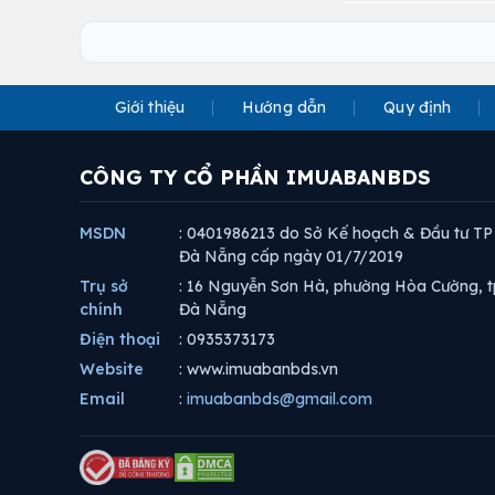
Giới thiệu
Hướng dẫn
Quy định
CÔNG TY CỔ PHẦN IMUABANBDS
MSDN
: 0401986213 do Sở Kế hoạch & Đầu tư TP
Đà Nẵng cấp ngày 01/7/2019
Trụ sở
: 16 Nguyễn Sơn Hà, phường Hòa Cường, t
chính
Đà Nẵng
Điện thoại
: 0935373173
Website
: www.imuabanbds.vn
Email
:
imuabanbds@gmail.com