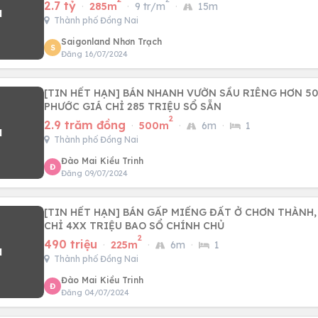
2.7 tỷ
·
285m
·
9 tr/m
·
15m
Thành phố Đồng Nai
Saigonland Nhơn Trạch
S
Đăng 16/07/2024
[TIN HẾT HẠN] BÁN NHANH VƯỜN SẦU RIÊNG HƠN 50
PHƯỚC GIÁ CHỈ 285 TRIỆU SỔ SẴN
2
2.9 trăm đồng
·
500m
·
6m
·
1
Thành phố Đồng Nai
Đào Mai Kiều Trinh
Đ
Đăng 09/07/2024
[TIN HẾT HẠN] BÁN GẤP MIẾNG ĐẤT Ở CHƠN THÀNH,
CHỈ 4XX TRIỆU BAO SỔ CHÍNH CHỦ
2
490 triệu
·
225m
·
6m
·
1
Thành phố Đồng Nai
Đào Mai Kiều Trinh
Đ
Đăng 04/07/2024