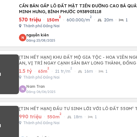
CẦN BÁN GẤP LÔ ĐẤT MẶT TIỀN ĐƯỜNG CAO BÁ QUÁ
MINH HƯNG, BÌNH PHƯỚC 0938903118
2
2
570 triệu
·
150m
·
600.000/m
·
20m
·
1
Thành phố Đồng Nai
nguyễn kiên
N
Đăng 23/08/2025
[TIN HẾT HẠN] KHU ĐẤT MỘ GIA TỘC - HOA VIÊN N
AN, VỊ TRÍ NGAY CẠNH SÂN BAY LONG THÀNH, ĐỒNG
2
2
1.5 tỷ
·
63m
·
21 tr/m
·
16m
·
1
Thành phố Đồng Nai
Nam Tran
N
Đăng 06/06/2025
[TIN HẾT HẠN] ĐẦU TƯ SINH LỜI VỚI LÔ ĐẤT 550M²
2
990 triệu
·
550m
·
18m
·
1
Thành phố Đồng Nai