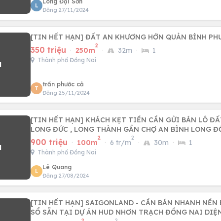
Long Đại Sơn
L
Đăng 27/11/2024
[TIN HẾT HẠN] ĐẤT AN KHƯƠNG HỚN QUẢN BÌNH PH
2
350 triệu
·
250m
·
32m
·
1
Thành phố Đồng Nai
trần phước cả
T
Đăng 25/11/2024
[TIN HẾT HẠN] KHÁCH KẸT TIỀN CẦN GỬI BÁN LÔ Đ
LONG ĐỨC , LONG THÀNH GẦN CHỢ AN BÌNH LONG Đ
2
2
900 triệu
·
100m
·
6 tr/m
·
30m
·
1
Thành phố Đồng Nai
Lê Quang
L
Đăng 27/08/2024
[TIN HẾT HẠN] SAIGONLAND - CẦN BÁN NHANH NỀN
SỔ SẴN TẠI DỰ ÁN HUD NHƠN TRẠCH ĐỒNG NAI DIỆ
2
2