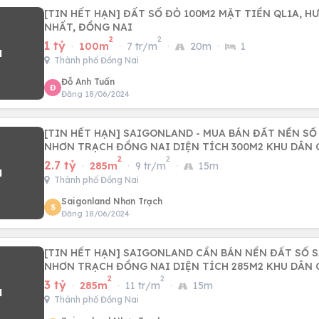
[TIN HẾT HẠN] ĐẤT SỔ ĐỎ 100M2 MẶT TIỀN QL1A, H
NHẤT, ĐỒNG NAI
2
2
1 tỷ
·
100m
·
7 tr/m
·
20m
·
1
Thành phố Đồng Nai
Đỗ Anh Tuấn
Đ
Đăng 18/06/2024
[TIN HẾT HẠN] SAIGONLAND - MUA BÁN ĐẤT NỀN SỔ
NHƠN TRẠCH ĐỒNG NAI DIỆN TÍCH 300M2 KHU DÂN 
2
2
2.7 tỷ
·
285m
·
9 tr/m
·
15m
Thành phố Đồng Nai
Saigonland Nhơn Trạch
S
Đăng 18/06/2024
[TIN HẾT HẠN] SAIGONLAND CẦN BÁN NỀN ĐẤT SỔ 
NHƠN TRẠCH ĐỒNG NAI DIỆN TÍCH 285M2 KHU DÂN 
2
2
3 tỷ
·
285m
·
11 tr/m
·
15m
Thành phố Đồng Nai