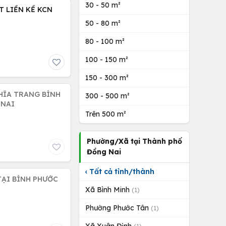
30 - 50 m²
T LIỀN KỀ KCN
50 - 80 m²
80 - 100 m²
100 - 150 m²
150 - 300 m²
GHĨA TRANG BÌNH
300 - 500 m²
 NAI
Trên 500 m²
Phường/Xã tại Thành phố
Đồng Nai
‹ Tất cả tỉnh/thành
 TẠI BÌNH PHƯỚC
Xã Bình Minh
(1)
Phường Phước Tân
(1)