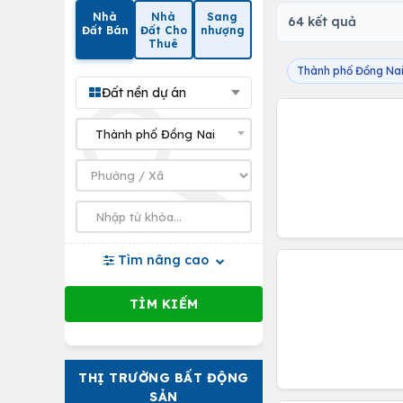
Nhà
Nhà
Sang
64 kết quả
Đất Bán
Đất Cho
nhượng
Thuê
Thành phố Đồng Na
Đất nền dự án
Tìm nâng cao
THỊ TRƯỜNG BẤT ĐỘNG
SẢN