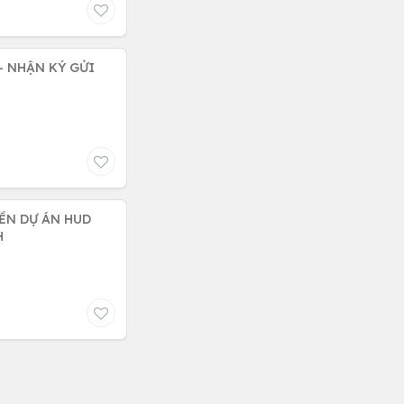
- NHẬN KÝ GỬI
ỀN DỰ ÁN HUD
H