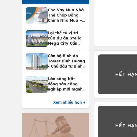
Cho Vay Mua Nhà
Thế Chấp Bằng
Chính Nhà Mua –
Lợi Ích Vay Mua
Nhà Tại
Lợi thế từ vị trí
Vietcombank
của dự án Stella
Mega City Cần
Thơ
Căn hộ Bình An
Tower Bình Dương
- Chủ đầu tư Bình
An Land
Làn sóng bất
động sản công
nghiệp mới mạnh
nhất 25 năm
Xem nhiều hơn +