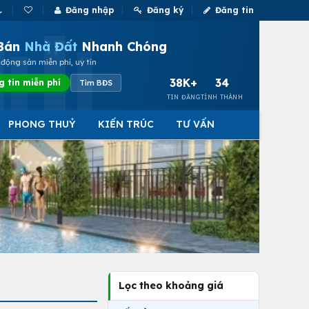
Đăng nhập
Đăng ký
Đăng tin
Bán
Nhà Đất
Nhanh Chóng
động sản miễn phí, uy tín
38K+
34
g tin miễn phí
Tìm BĐS
TIN ĐĂNG
TỈNH THÀNH
PHONG THUỶ
KIẾN TRÚC
TƯ VẤN
Lọc theo khoảng giá