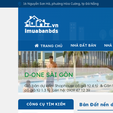
16 Nguyễn Sơn Hà, phường Hòa Cường, tp Đà Nẵng
NHÀ ĐẤT BÁN
NHÀ
TRANG CHỦ
D-ONE SÀI GÒN
Giá bán dự kiến: Shophouse có giá từ 4 tỷ & Căn 
có giá từ 1.3 tỷ. Liên hệ: 0909 47 12 39
Bán Đất nền 
CÔNG CỤ TÌM KIẾM