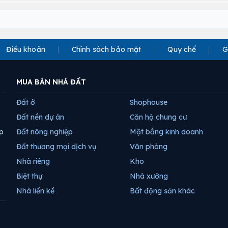
Điều khoản
Chính sách bảo mật
Quy chế
G
MUA BÁN NHÀ ĐẤT
Đất ở
Shophouse
Đất nền dự án
Căn hộ chung cư
p
Đất nông nghiệp
Mặt bằng kinh doanh
Đất thương mại dịch vụ
Văn phòng
Nhà riêng
Kho
Biệt thự
Nhà xưởng
Nhà liền kề
Bất động sản khác