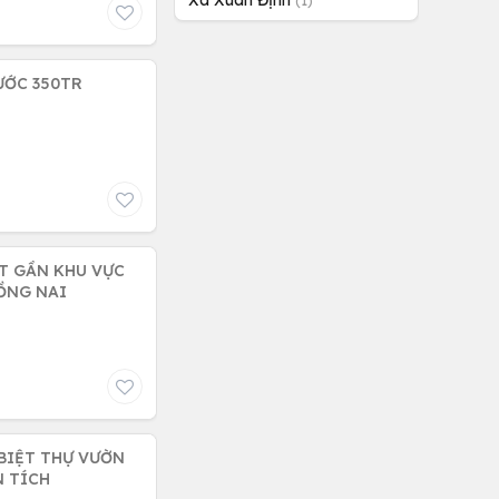
Xã Xuân Định
(1)
ƯỚC 350TR
ẤT GẦN KHU VỰC
ỒNG NAI
 BIỆT THỰ VƯỜN
N TÍCH