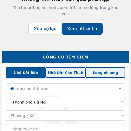
Thử bỏ bớt bộ lọc hoặc xem tất cả tin đăng trong khu
vực.
Xóa bộ lọc
Xem tất cả tin
CÔNG CỤ TÌM KIẾM
Nhà Đất Bán
Nhà Đất Cho Thuê
Sang nhượng
Loại nhà đất bán