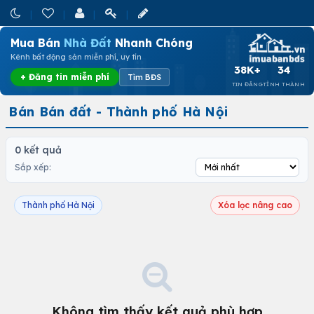
Mua Bán
Nhà Đất
Nhanh Chóng
Kênh bất động sản miễn phí, uy tín
38K+
34
+ Đăng tin miễn phí
Tìm BĐS
TIN ĐĂNG
TỈNH THÀNH
Bán Bán đất - Thành phố Hà Nội
0 kết quả
Sắp xếp:
Thành phố Hà Nội
Xóa lọc nâng cao
Không tìm thấy kết quả phù hợp