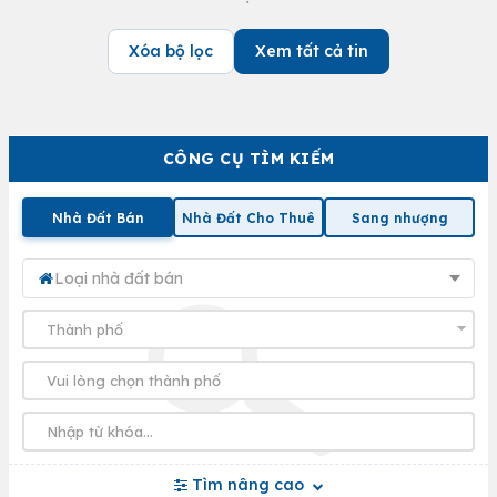
Xóa bộ lọc
Xem tất cả tin
CÔNG CỤ TÌM KIẾM
Nhà Đất Bán
Nhà Đất Cho Thuê
Sang nhượng
Loại nhà đất bán
Tìm nâng cao