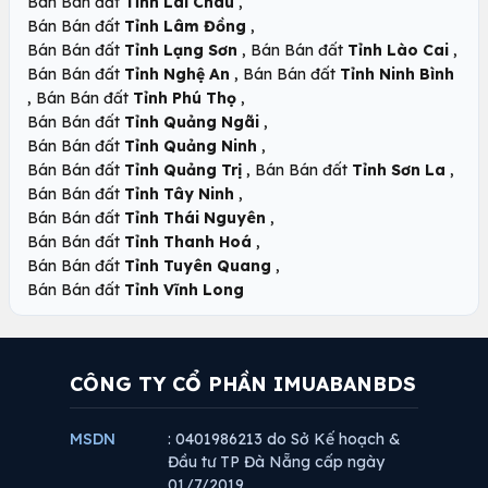
,
Bán Bán đất
Tỉnh Lai Châu
,
Bán Bán đất
Tỉnh Lâm Đồng
,
,
Bán Bán đất
Tỉnh Lạng Sơn
Bán Bán đất
Tỉnh Lào Cai
,
Bán Bán đất
Tỉnh Nghệ An
Bán Bán đất
Tỉnh Ninh Bình
,
,
Bán Bán đất
Tỉnh Phú Thọ
,
Bán Bán đất
Tỉnh Quảng Ngãi
,
Bán Bán đất
Tỉnh Quảng Ninh
,
,
Bán Bán đất
Tỉnh Quảng Trị
Bán Bán đất
Tỉnh Sơn La
,
Bán Bán đất
Tỉnh Tây Ninh
,
Bán Bán đất
Tỉnh Thái Nguyên
,
Bán Bán đất
Tỉnh Thanh Hoá
,
Bán Bán đất
Tỉnh Tuyên Quang
Bán Bán đất
Tỉnh Vĩnh Long
CÔNG TY CỔ PHẦN IMUABANBDS
MSDN
: 0401986213 do Sở Kế hoạch &
Đầu tư TP Đà Nẵng cấp ngày
01/7/2019