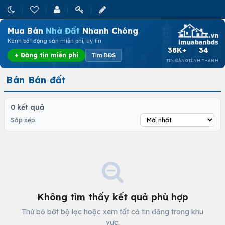
Mua Bán
Nhà Đất
Nhanh Chóng
Kênh bất động sản miễn phí, uy tín
38K+
34
+ Đăng tin miễn phí
Tìm BĐS
TIN ĐĂNG
TỈNH THÀNH
Bán Bán đất
0 kết quả
Sắp xếp:
Không tìm thấy kết quả phù hợp
Thử bỏ bớt bộ lọc hoặc xem tất cả tin đăng trong khu
vực.