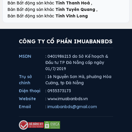
,
Bán Bất động sản khác
Tỉnh Thanh Hoá
,
Bán Bất động sản khác
Tỉnh Tuyên Quang
Bán Bất động sản khác
Tỉnh Vĩnh Long
CÔNG TY CỔ PHẦN IMUABANBDS
MSDN
: 0401986213 do Sở Kế hoạch &
Đầu tư TP Đà Nẵng cấp ngày
01/7/2019
Trụ sở
: 16 Nguyễn Sơn Hà, phường Hòa
chính
Cường, tp Đà Nẵng
Điện thoại
: 0935373173
Website
: www.imuabanbds.vn
Email
:
imuabanbds@gmail.com