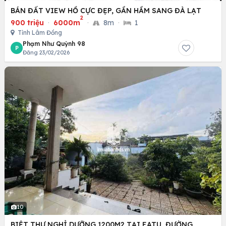
BÁN ĐẤT VIEW HỒ CỰC ĐẸP, GẦN HẦM SANG ĐÀ LẠT
2
900 triệu
·
6000m
·
8m
·
1
Tỉnh Lâm Đồng
Phạm Như Quỳnh 98
P
Đăng 23/02/2026
10
BIỆT THỰ NGHỈ DƯỠNG 1200M2 TẠI EATU, ĐƯỜNG