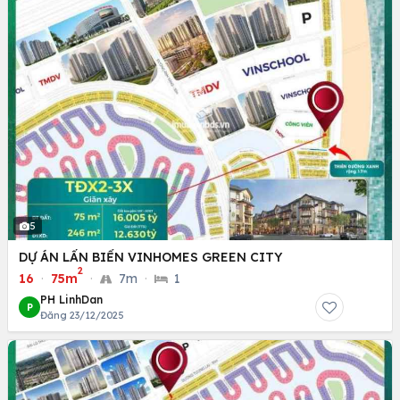
5
DỰ ÁN LẤN BIỂN VINHOMES GREEN CITY
2
16
·
75m
·
7m
·
1
PH LinhDan
P
Đăng 23/12/2025