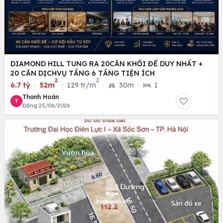
DIAMOND HILL TUNG RA 20CĂN KHỐI ĐẾ DUY NHẤT +
20 CĂN DỊCHVỤ TẦNG 6 TẦNG TIỆN ÍCH
2
2
6.7 tỷ
·
52m
·
129 tr/m
·
30m
·
1
Thanh Hoàn
T
Đăng 25/06/2026