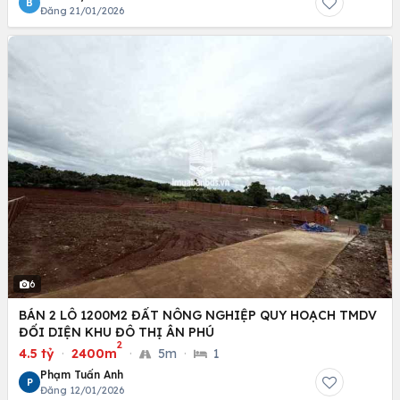
B
Đăng 21/01/2026
6
BÁN 2 LÔ 1200M2 ĐẤT NÔNG NGHIỆP QUY HOẠCH TMDV
ĐỐI DIỆN KHU ĐÔ THỊ ÂN PHÚ
2
4.5 tỷ
·
2400m
·
5m
·
1
Phạm Tuấn Anh
P
Đăng 12/01/2026