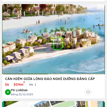
CĂN HIẾM GIỮA LÒNG ĐẢO NGHỈ DƯỠNG ĐẲNG CẤP
2
36
·
309m
·
1
PH LinhDan
P
Đăng 23/12/2025