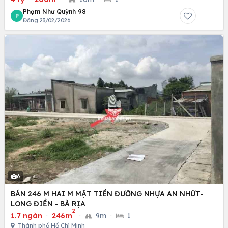
Phạm Như Quỳnh 98
P
Đăng 23/02/2026
6
BÁN 246 M HAI M MẶT TIỀN ĐƯỜNG NHỰA AN NHỨT-
LONG ĐIỀN - BÀ RỊA
2
1.7 ngàn
·
246m
·
9m
·
1
Thành phố Hồ Chí Minh