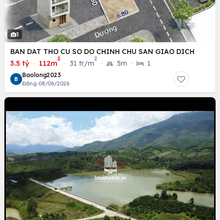
3
BAN DAT THO CU SO DO CHINH CHU SAN GIAO DICH
2
2
3.5 tỷ
·
112m
·
31 tr/m
·
5m
·
1
Baolong2023
B
Đăng 08/06/2026