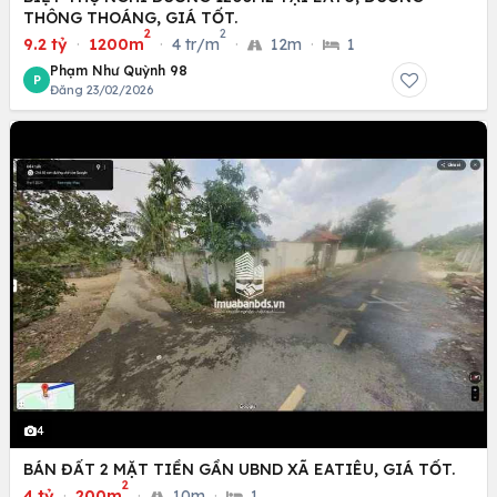
THÔNG THOÁNG, GIÁ TỐT.
2
2
9.2 tỷ
·
1200m
·
4 tr/m
·
12m
·
1
Phạm Như Quỳnh 98
P
Đăng 23/02/2026
4
BÁN ĐẤT 2 MẶT TIỀN GẦN UBND XÃ EATIÊU, GIÁ TỐT.
2
4 tỷ
·
200m
·
10m
·
1