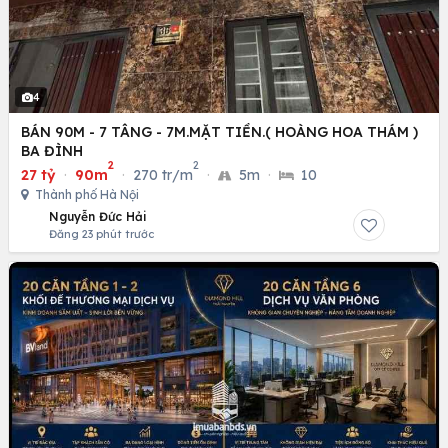
4
BÁN 90M - 7 TÂNG - 7M.MẶT TIỀN.( HOÀNG HOA THÁM )
BA ĐÌNH
2
2
27 tỷ
·
90m
·
270 tr/m
·
5m
·
10
Thành phố Hà Nội
Nguyễn Đức Hải
Đăng 23 phút trước