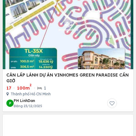
CĂN LẤP LÁNH DỰ ÁN VINHOMES GREEN PARADISE CẦN
GIỜ
2
17
·
100m
·
1
Thành phố Hồ Chí Minh
PH LinhDan
P
Đăng 23/12/2025