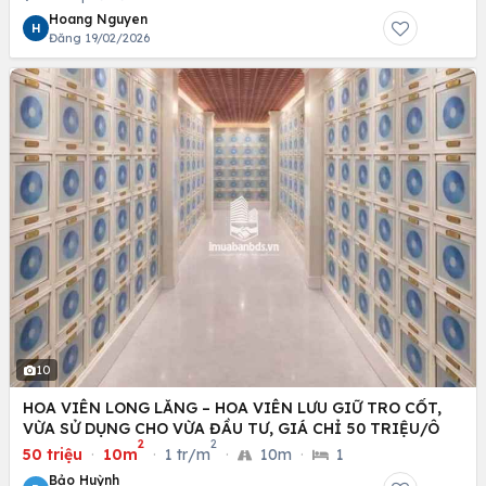
Hoang Nguyen
H
Đăng 19/02/2026
10
HOA VIÊN LONG LĂNG – HOA VIÊN LƯU GIỮ TRO CỐT,
VỪA SỬ DỤNG CHO VỪA ĐẦU TƯ, GIÁ CHỈ 50 TRIỆU/Ô
2
2
50 triệu
·
10m
·
1 tr/m
·
10m
·
1
Bảo Huỳnh