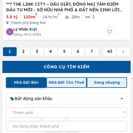
**? THE LINK CITY – DẦU GIÂY, ĐỒNG NAI TÂM ĐIỂM
ĐẦU TƯ MỚI - SỞ HỮU NHÀ PHỐ & ĐẤT NỀN SINH LỜI
2
2
CAO
3.5 tỷ
·
120m
·
14 tr/m
·
28m
·
3
Thành phố Đồng Nai
Lý Nhân Kiệt
L
Đăng 19/11/2025
1
2
3
4
5
6
7
45
...
CÔNG CỤ TÌM KIẾM
Nhà Đất Bán
Nhà Đất Cho Thuê
Sang nhượng
Bất động sản khác