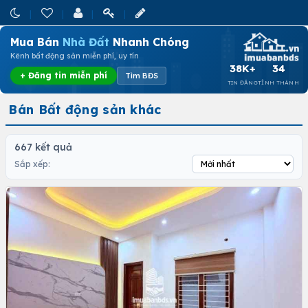
Mua Bán
Nhà Đất
Nhanh Chóng
Kênh bất động sản miễn phí, uy tín
38K+
34
+ Đăng tin miễn phí
Tìm BĐS
TIN ĐĂNG
TỈNH THÀNH
Bán Bất động sản khác
667 kết quả
Sắp xếp: