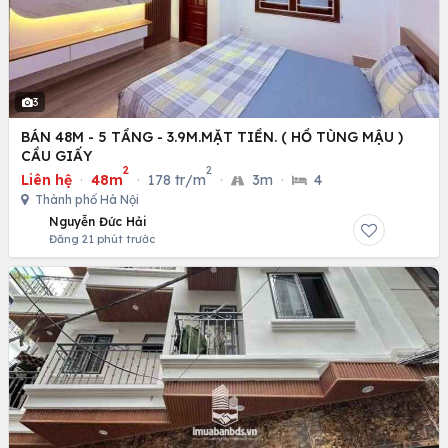
3
BÁN 48M - 5 TẦNG - 3.9M.MẶT TIỀN. ( HỒ TÙNG MẬU )
CẦU GIẤY
2
2
Liên hệ
·
48m
·
178 tr/m
·
3m
·
4
Thành phố Hà Nội
Nguyễn Đức Hải
Đăng 21 phút trước