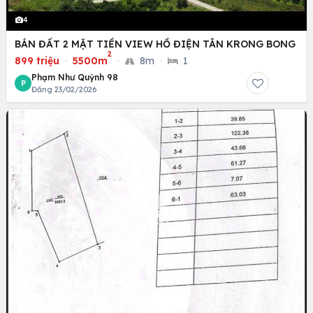
4
BÁN ĐẤT 2 MẶT TIỀN VIEW HỒ ĐIỆN TÂN KRONG BONG
2
899 triệu
·
5500m
·
8m
·
1
Phạm Như Quỳnh 98
P
Đăng 23/02/2026