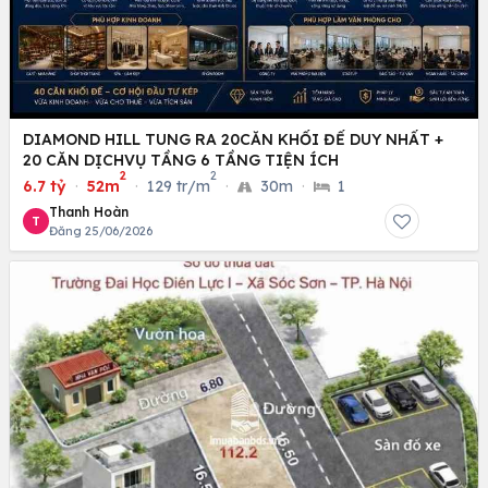
DIAMOND HILL TUNG RA 20CĂN KHỐI ĐẾ DUY NHẤT +
20 CĂN DỊCHVỤ TẦNG 6 TẦNG TIỆN ÍCH
2
2
6.7 tỷ
·
52m
·
129 tr/m
·
30m
·
1
Thanh Hoàn
T
Đăng 25/06/2026