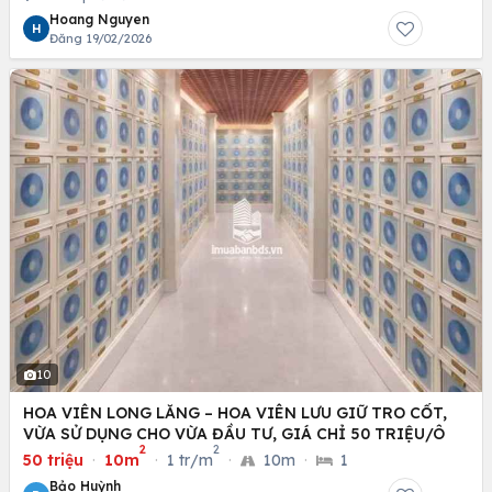
Hoang Nguyen
H
Đăng 19/02/2026
10
HOA VIÊN LONG LĂNG – HOA VIÊN LƯU GIỮ TRO CỐT,
VỪA SỬ DỤNG CHO VỪA ĐẦU TƯ, GIÁ CHỈ 50 TRIỆU/Ô
2
2
50 triệu
·
10m
·
1 tr/m
·
10m
·
1
Bảo Huỳnh