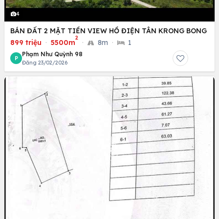
4
BÁN ĐẤT 2 MẶT TIỀN VIEW HỒ ĐIỆN TÂN KRONG BONG
2
899 triệu
·
5500m
·
8m
·
1
Phạm Như Quỳnh 98
P
Đăng 23/02/2026