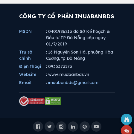
CÔNG TY CỔ PHẦN IMUABANBDS
MSDN
: 0401986213 do Sở Kế hoạch &
Đầu tư TP Đà Nẵng cấp ngày
01/7/2019
Trụ sở
: 16 Nguyễn Sơn Hà, phường Hòa
chính
Cường, tp Đà Nẵng
Điện thoại
: 0935373173
Website
: www.imuabanbds.vn
Email
:
imuabanbds@gmail.com