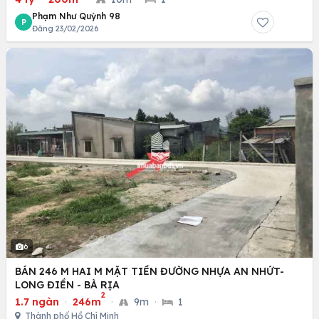
Phạm Như Quỳnh 98
P
Đăng 23/02/2026
6
BÁN 246 M HAI M MẶT TIỀN ĐƯỜNG NHỰA AN NHỨT-
LONG ĐIỀN - BÀ RỊA
2
1.7 ngàn
·
246m
·
9m
·
1
Thành phố Hồ Chí Minh