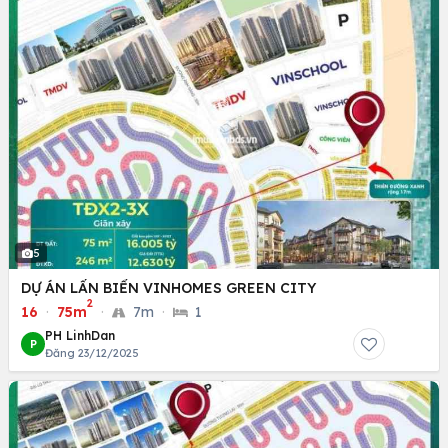
5
DỰ ÁN LẤN BIỂN VINHOMES GREEN CITY
2
16
·
75m
·
7m
·
1
PH LinhDan
P
Đăng 23/12/2025