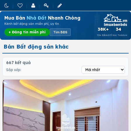
Mua Bán
Nhà Đất
Nhanh Chóng
Kênh bất động sản miễn phí, uy tín
38K+
34
+ Đăng tin miễn phí
Tìm BĐS
TIN ĐĂNG
TỈNH THÀNH
Bán Bất động sản khác
667 kết quả
Sắp xếp: