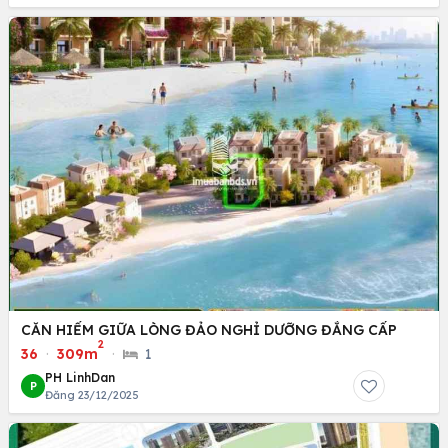
CĂN HIẾM GIỮA LÒNG ĐẢO NGHỈ DƯỠNG ĐẲNG CẤP
2
36
·
309m
·
1
PH LinhDan
P
Đăng 23/12/2025