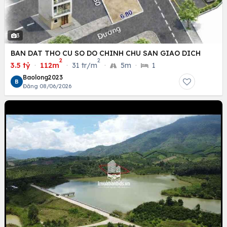
3
BAN DAT THO CU SO DO CHINH CHU SAN GIAO DICH
2
2
3.5 tỷ
·
112m
·
31 tr/m
·
5m
·
1
Baolong2023
B
Đăng 08/06/2026