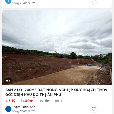
B
Đăng 21/01/2026
6
BÁN 2 LÔ 1200M2 ĐẤT NÔNG NGHIỆP QUY HOẠCH TMDV
ĐỐI DIỆN KHU ĐÔ THỊ ÂN PHÚ
2
4.5 tỷ
·
2400m
·
5m
·
1
Phạm Tuấn Anh
P
Đăng 12/01/2026