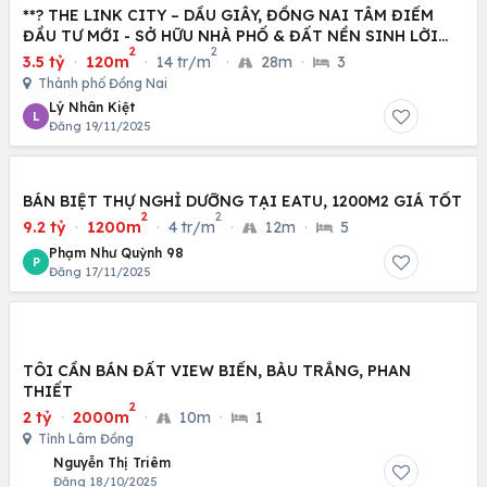
**? THE LINK CITY – DẦU GIÂY, ĐỒNG NAI TÂM ĐIỂM
ĐẦU TƯ MỚI - SỞ HỮU NHÀ PHỐ & ĐẤT NỀN SINH LỜI
2
2
CAO
3.5 tỷ
·
120m
·
14 tr/m
·
28m
·
3
Thành phố Đồng Nai
Lý Nhân Kiệt
L
Đăng 19/11/2025
BÁN BIỆT THỰ NGHỈ DƯỠNG TẠI EATU, 1200M2 GIÁ TỐT
2
2
9.2 tỷ
·
1200m
·
4 tr/m
·
12m
·
5
Phạm Như Quỳnh 98
P
Đăng 17/11/2025
TÔI CẦN BÁN ĐẤT VIEW BIỂN, BÀU TRẮNG, PHAN
THIẾT
2
2 tỷ
·
2000m
·
10m
·
1
Tỉnh Lâm Đồng
Nguyễn Thị Triêm
Đăng 18/10/2025