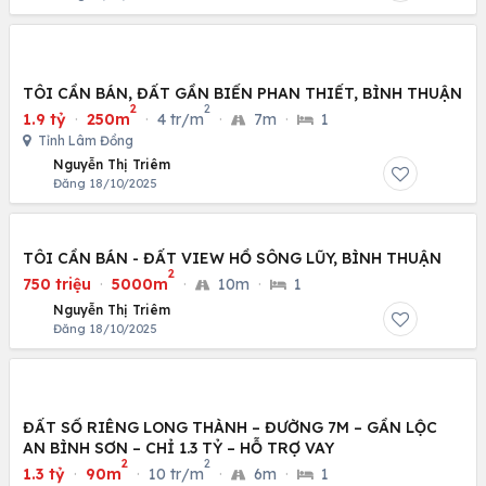
TÔI CẦN BÁN, ĐẤT GẦN BIỂN PHAN THIẾT, BÌNH THUẬN
2
2
1.9 tỷ
·
250m
·
4 tr/m
·
7m
·
1
Tỉnh Lâm Đồng
Nguyễn Thị Triêm
Đăng 18/10/2025
TÔI CẦN BÁN - ĐẤT VIEW HỒ SÔNG LŨY, BÌNH THUẬN
2
750 triệu
·
5000m
·
10m
·
1
Nguyễn Thị Triêm
Đăng 18/10/2025
ĐẤT SỔ RIÊNG LONG THÀNH – ĐƯỜNG 7M – GẦN LỘC
AN BÌNH SƠN – CHỈ 1.3 TỶ – HỖ TRỢ VAY
2
2
1.3 tỷ
·
90m
·
10 tr/m
·
6m
·
1