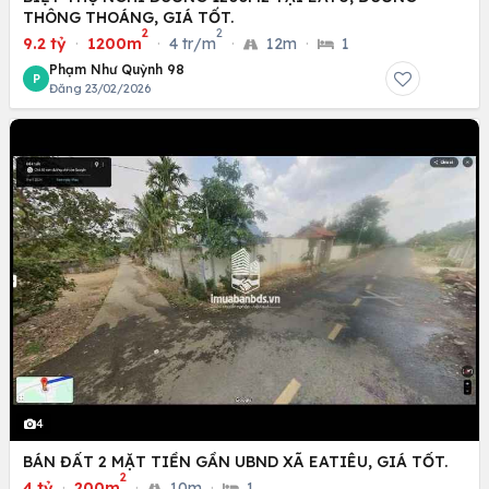
THÔNG THOÁNG, GIÁ TỐT.
2
2
9.2 tỷ
·
1200m
·
4 tr/m
·
12m
·
1
Phạm Như Quỳnh 98
P
Đăng 23/02/2026
4
BÁN ĐẤT 2 MẶT TIỀN GẦN UBND XÃ EATIÊU, GIÁ TỐT.
2
4 tỷ
·
200m
·
10m
·
1