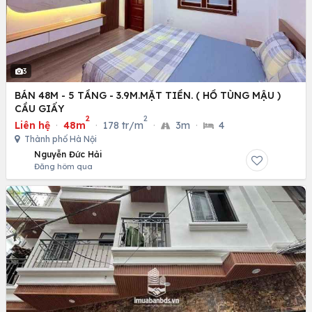
3
BÁN 48M - 5 TẦNG - 3.9M.MẶT TIỀN. ( HỒ TÙNG MẬU )
CẦU GIẤY
2
2
Liên hệ
·
48m
·
178 tr/m
·
3m
·
4
Thành phố Hà Nội
Nguyễn Đức Hải
Đăng hôm qua