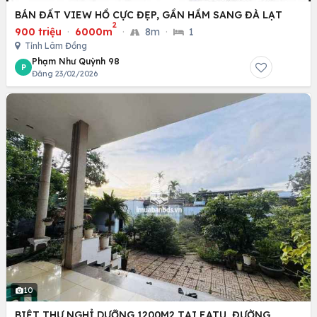
BÁN ĐẤT VIEW HỒ CỰC ĐẸP, GẦN HẦM SANG ĐÀ LẠT
2
900 triệu
·
6000m
·
8m
·
1
Tỉnh Lâm Đồng
Phạm Như Quỳnh 98
P
Đăng 23/02/2026
10
BIỆT THỰ NGHỈ DƯỠNG 1200M2 TẠI EATU, ĐƯỜNG