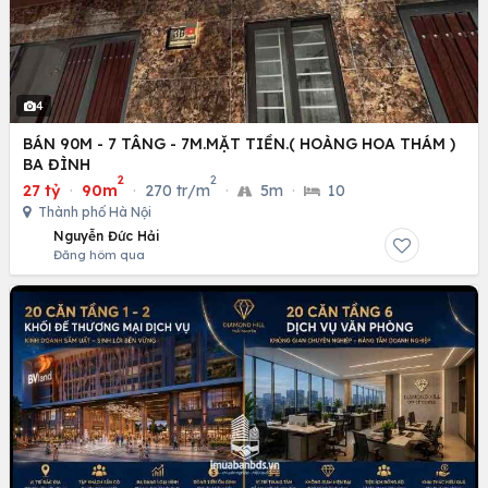
4
BÁN 90M - 7 TÂNG - 7M.MẶT TIỀN.( HOÀNG HOA THÁM )
BA ĐÌNH
2
2
27 tỷ
·
90m
·
270 tr/m
·
5m
·
10
Thành phố Hà Nội
Nguyễn Đức Hải
Đăng hôm qua