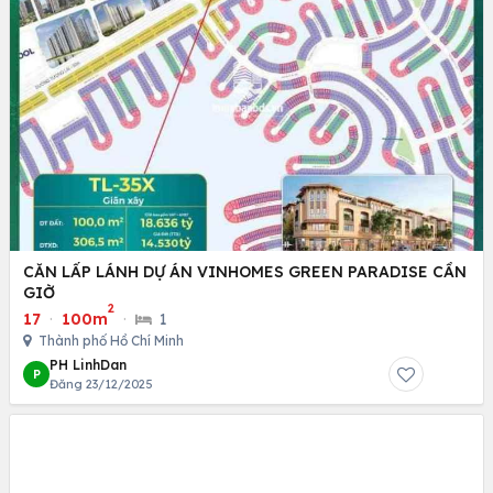
CĂN LẤP LÁNH DỰ ÁN VINHOMES GREEN PARADISE CẦN
GIỜ
2
17
·
100m
·
1
Thành phố Hồ Chí Minh
PH LinhDan
P
Đăng 23/12/2025