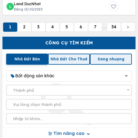
Land DucNhat
L
Đăng 13/10/2025
1
2
3
4
5
6
7
34
...
CÔNG CỤ TÌM KIẾM
Nhà Đất Bán
Nhà Đất Cho Thuê
Sang nhượng
Bất động sản khác
Tìm nâng cao