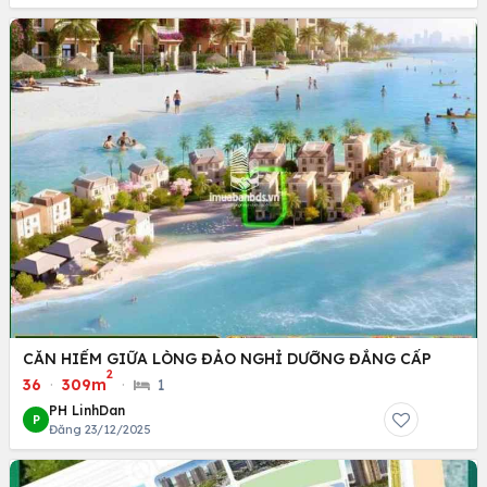
CĂN HIẾM GIỮA LÒNG ĐẢO NGHỈ DƯỠNG ĐẲNG CẤP
2
36
·
309m
·
1
PH LinhDan
P
Đăng 23/12/2025