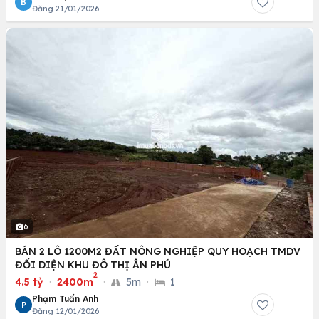
B
Đăng 21/01/2026
6
BÁN 2 LÔ 1200M2 ĐẤT NÔNG NGHIỆP QUY HOẠCH TMDV
ĐỐI DIỆN KHU ĐÔ THỊ ÂN PHÚ
2
4.5 tỷ
·
2400m
·
5m
·
1
Phạm Tuấn Anh
P
Đăng 12/01/2026