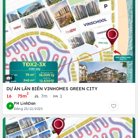
5
DỰ ÁN LẤN BIỂN VINHOMES GREEN CITY
2
16
·
75m
·
7m
·
1
PH LinhDan
P
Đăng 23/12/2025