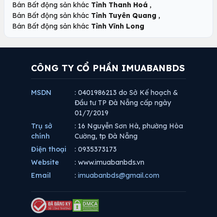
,
Bán Bất động sản khác
Tỉnh Thanh Hoá
,
Bán Bất động sản khác
Tỉnh Tuyên Quang
Bán Bất động sản khác
Tỉnh Vĩnh Long
CÔNG TY CỔ PHẦN IMUABANBDS
MSDN
: 0401986213 do Sở Kế hoạch &
Đầu tư TP Đà Nẵng cấp ngày
01/7/2019
Trụ sở
: 16 Nguyễn Sơn Hà, phường Hòa
chính
Cường, tp Đà Nẵng
Điện thoại
: 0935373173
Website
: www.imuabanbds.vn
Email
:
imuabanbds@gmail.com