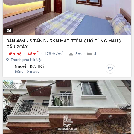
3
BÁN 48M - 5 TẦNG - 3.9M.MẶT TIỀN. ( HỒ TÙNG MẬU )
CẦU GIẤY
2
2
Liên hệ
·
48m
·
178 tr/m
·
3m
·
4
Thành phố Hà Nội
Nguyễn Đức Hải
Đăng hôm qua