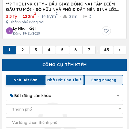
**? THE LINK CITY – DẦU GIÂY, ĐỒNG NAI TÂM ĐIỂM
ĐẦU TƯ MỚI - SỞ HỮU NHÀ PHỐ & ĐẤT NỀN SINH LỜI
2
2
CAO
3.5 tỷ
·
120m
·
14 tr/m
·
28m
·
3
Thành phố Đồng Nai
Lý Nhân Kiệt
L
Đăng 19/11/2025
1
2
3
4
5
6
7
45
...
CÔNG CỤ TÌM KIẾM
Nhà Đất Bán
Nhà Đất Cho Thuê
Sang nhượng
Bất động sản khác