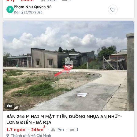
Phạm Như Quỳnh 98
P
Đăng 23/02/2026
6
BÁN 246 M HAI M MẶT TIỀN ĐƯỜNG NHỰA AN NHỨT-
LONG ĐIỀN - BÀ RỊA
2
1.7 ngàn
·
246m
·
9m
·
1
Thành phố Hồ Chí Minh