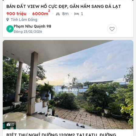
BÁN ĐẤT VIEW HỒ CỰC ĐẸP, GẦN HẦM SANG ĐÀ LẠT
2
900 triệu
·
6000m
·
8m
·
1
Tỉnh Lâm Đồng
Phạm Như Quỳnh 98
P
Đăng 23/02/2026
10
BIỆT THỰ NGHỈ DƯỠNG 1200M2 TẠI EATU, ĐƯỜNG