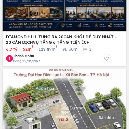
DIAMOND HILL TUNG RA 20CĂN KHỐI ĐẾ DUY NHẤT +
20 CĂN DỊCHVỤ TẦNG 6 TẦNG TIỆN ÍCH
2
2
6.7 tỷ
·
52m
·
129 tr/m
·
30m
·
1
Thanh Hoàn
T
Đăng 25/06/2026