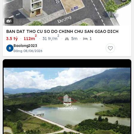
3
BAN DAT THO CU SO DO CHINH CHU SAN GIAO DICH
2
2
3.5 tỷ
·
112m
·
31 tr/m
·
5m
·
1
Baolong2023
B
Đăng 08/06/2026