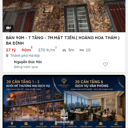
4
BÁN 90M - 7 TÂNG - 7M.MẶT TIỀN.( HOÀNG HOA THÁM )
BA ĐÌNH
2
2
27 tỷ
·
90m
·
270 tr/m
·
5m
·
10
Thành phố Hà Nội
Nguyễn Đức Hải
Đăng hôm qua