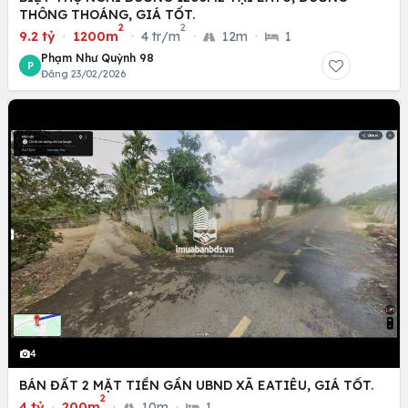
THÔNG THOÁNG, GIÁ TỐT.
2
2
9.2 tỷ
·
1200m
·
4 tr/m
·
12m
·
1
Phạm Như Quỳnh 98
P
Đăng 23/02/2026
4
BÁN ĐẤT 2 MẶT TIỀN GẦN UBND XÃ EATIÊU, GIÁ TỐT.
2
4 tỷ
·
200m
·
10m
·
1