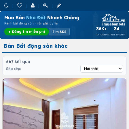
Mua Bán
Nhà Đất
Nhanh Chóng
Kênh bất động sản miễn phí, uy tín
38K+
34
+ Đăng tin miễn phí
Tìm BĐS
TIN ĐĂNG
TỈNH THÀNH
Bán Bất động sản khác
667 kết quả
Sắp xếp: