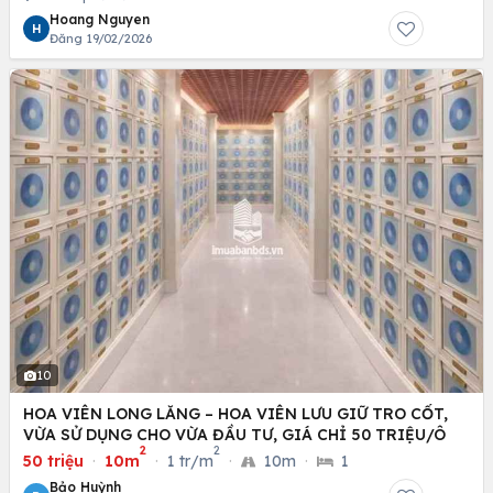
Hoang Nguyen
H
Đăng 19/02/2026
10
HOA VIÊN LONG LĂNG – HOA VIÊN LƯU GIỮ TRO CỐT,
VỪA SỬ DỤNG CHO VỪA ĐẦU TƯ, GIÁ CHỈ 50 TRIỆU/Ô
2
2
50 triệu
·
10m
·
1 tr/m
·
10m
·
1
Bảo Huỳnh