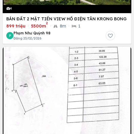
4
BÁN ĐẤT 2 MẶT TIỀN VIEW HỒ ĐIỆN TÂN KRONG BONG
2
899 triệu
·
5500m
·
8m
·
1
Phạm Như Quỳnh 98
P
Đăng 23/02/2026