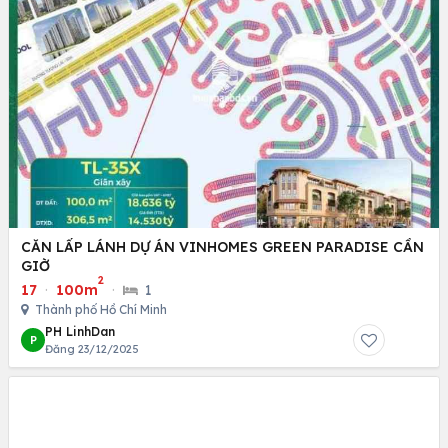
CĂN LẤP LÁNH DỰ ÁN VINHOMES GREEN PARADISE CẦN
GIỜ
2
17
·
100m
·
1
Thành phố Hồ Chí Minh
PH LinhDan
P
Đăng 23/12/2025