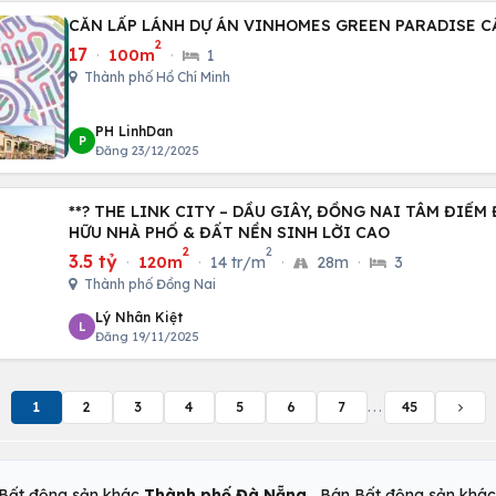
CĂN LẤP LÁNH DỰ ÁN VINHOMES GREEN PARADISE C
2
17
·
100m
·
1
Thành phố Hồ Chí Minh
PH LinhDan
P
Đăng 23/12/2025
**? THE LINK CITY – DẦU GIÂY, ĐỒNG NAI TÂM ĐIỂM ĐẦU TƯ MỚI - SỞ
HỮU NHÀ PHỐ & ĐẤT NỀN SINH LỜI CAO
2
2
3.5 tỷ
·
120m
·
14 tr/m
·
28m
·
3
Thành phố Đồng Nai
Lý Nhân Kiệt
L
Đăng 19/11/2025
1
2
3
4
5
6
7
...
45
,
Bất động sản khác
Thành phố Đà Nẵng
Bán Bất động sản khá