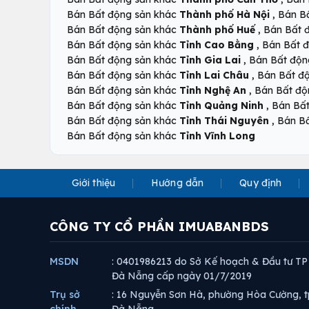
,
Bán Bất động sản khác
Thành phố Hà Nội
Bán B
,
Bán Bất động sản khác
Thành phố Huế
Bán Bất 
,
Bán Bất động sản khác
Tỉnh Cao Bằng
Bán Bất 
,
Bán Bất động sản khác
Tỉnh Gia Lai
Bán Bất độn
,
Bán Bất động sản khác
Tỉnh Lai Châu
Bán Bất đ
,
Bán Bất động sản khác
Tỉnh Nghệ An
Bán Bất độ
,
Bán Bất động sản khác
Tỉnh Quảng Ninh
Bán Bấ
,
Bán Bất động sản khác
Tỉnh Thái Nguyên
Bán B
Bán Bất động sản khác
Tỉnh Vĩnh Long
Giới thiệu
Hướng dẫn
Quy định
CÔNG TY CỔ PHẦN IMUABANBDS
MSDN
: 0401986213 do Sở Kế hoạch & Đầu tư TP
Đà Nẵng cấp ngày 01/7/2019
Trụ sở
: 16 Nguyễn Sơn Hà, phường Hòa Cường, t