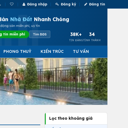
Đăng nhập
Đăng ký
Đăng tin
Bán
Nhà Đất
Nhanh Chóng
động sản miễn phí, uy tín
38K+
34
g tin miễn phí
Tìm BĐS
TIN ĐĂNG
TỈNH THÀNH
PHONG THUỶ
KIẾN TRÚC
TƯ VẤN
Lọc theo khoảng giá