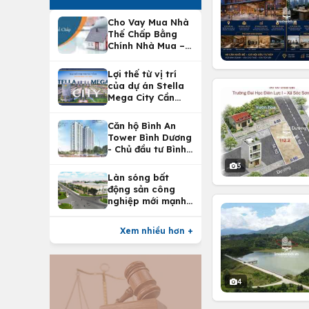
Cho Vay Mua Nhà
Thế Chấp Bằng
Chính Nhà Mua –
Lợi Ích Vay Mua
Nhà Tại
Lợi thế từ vị trí
Vietcombank
của dự án Stella
Mega City Cần
Thơ
Căn hộ Bình An
Tower Bình Dương
- Chủ đầu tư Bình
An Land
3
Làn sóng bất
động sản công
nghiệp mới mạnh
nhất 25 năm
Xem nhiều hơn +
4