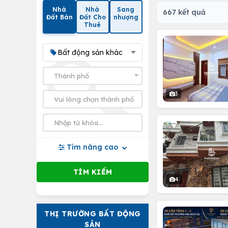
Nhà
Nhà
Sang
667 kết quả
Đất Bán
Đất Cho
nhượng
Thuê
Bất động sản khác
3
Tìm nâng cao
4
THỊ TRƯỜNG BẤT ĐỘNG
SẢN