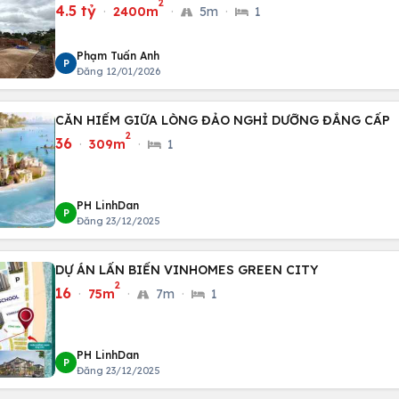
2
4.5 tỷ
·
2400m
·
5m
·
1
Phạm Tuấn Anh
P
Đăng 12/01/2026
CĂN HIẾM GIỮA LÒNG ĐẢO NGHỈ DƯỠNG ĐẲNG CẤP
2
36
·
309m
·
1
PH LinhDan
P
Đăng 23/12/2025
DỰ ÁN LẤN BIỂN VINHOMES GREEN CITY
2
16
·
75m
·
7m
·
1
PH LinhDan
P
Đăng 23/12/2025