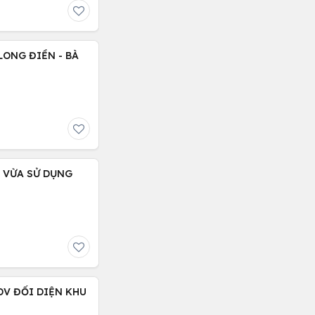
LONG ĐIỀN - BÀ
, VỪA SỬ DỤNG
DV ĐỐI DIỆN KHU