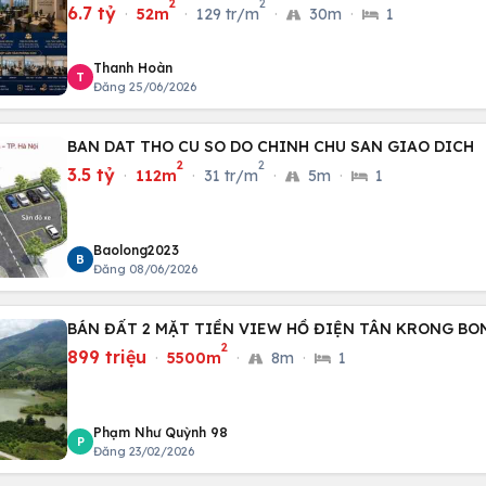
2
2
6.7 tỷ
·
52m
·
129 tr/m
·
30m
·
1
Thanh Hoàn
T
Đăng 25/06/2026
BAN DAT THO CU SO DO CHINH CHU SAN GIAO DICH
2
2
3.5 tỷ
·
112m
·
31 tr/m
·
5m
·
1
Baolong2023
B
Đăng 08/06/2026
BÁN ĐẤT 2 MẶT TIỀN VIEW HỒ ĐIỆN TÂN KRONG BO
2
899 triệu
·
5500m
·
8m
·
1
Phạm Như Quỳnh 98
P
Đăng 23/02/2026