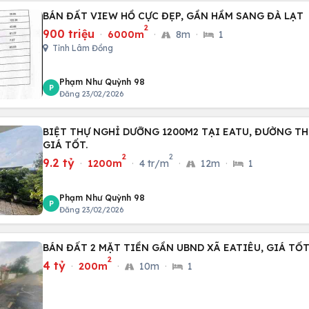
BÁN ĐẤT VIEW HỒ CỰC ĐẸP, GẦN HẦM SANG ĐÀ LẠT
2
900 triệu
·
6000m
·
8m
·
1
Tỉnh Lâm Đồng
Phạm Như Quỳnh 98
P
Đăng 23/02/2026
BIỆT THỰ NGHỈ DƯỠNG 1200M2 TẠI EATU, ĐƯỜNG T
GIÁ TỐT.
2
2
9.2 tỷ
·
1200m
·
4 tr/m
·
12m
·
1
Phạm Như Quỳnh 98
P
Đăng 23/02/2026
BÁN ĐẤT 2 MẶT TIỀN GẦN UBND XÃ EATIÊU, GIÁ TỐT
2
4 tỷ
·
200m
·
10m
·
1