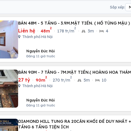
Sắp xếp:
BÁN 48M - 5 TẦNG - 3.9M.MẶT TIỀN. ( HỒ TÙNG MẬU 
2
2
Liên hệ
·
48m
·
178 tr/m
·
3m
·
4
Thành phố Hà Nội
Nguyễn Đức Hải
Đăng 11 giờ trước
BÁN 90M - 7 TÂNG - 7M.MẶT TIỀN.( HOÀNG HOA THÁM
2
2
27 tỷ
·
90m
·
270 tr/m
·
5m
·
10
Thành phố Hà Nội
Nguyễn Đức Hải
Đăng 11 giờ trước
DIAMOND HILL TUNG RA 20CĂN KHỐI ĐẾ DUY NHẤT +
TẦNG 6 TẦNG TIỆN ÍCH