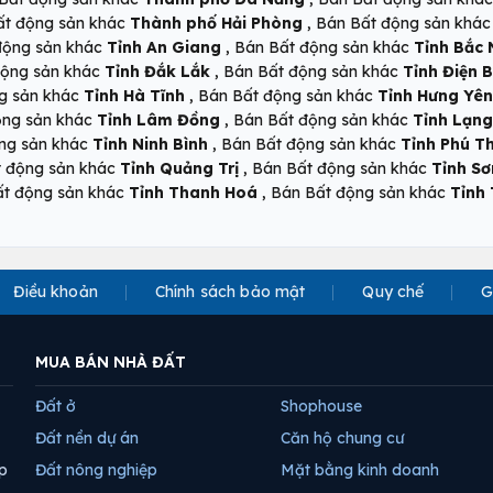
,
ất động sản khác
Thành phố Hải Phòng
Bán Bất động sản khá
,
động sản khác
Tỉnh An Giang
Bán Bất động sản khác
Tỉnh Bắc 
,
động sản khác
Tỉnh Đắk Lắk
Bán Bất động sản khác
Tỉnh Điện B
,
g sản khác
Tỉnh Hà Tĩnh
Bán Bất động sản khác
Tỉnh Hưng Yên
,
ộng sản khác
Tỉnh Lâm Đồng
Bán Bất động sản khác
Tỉnh Lạng
,
ng sản khác
Tỉnh Ninh Bình
Bán Bất động sản khác
Tỉnh Phú T
,
t động sản khác
Tỉnh Quảng Trị
Bán Bất động sản khác
Tỉnh Sơ
,
ất động sản khác
Tỉnh Thanh Hoá
Bán Bất động sản khác
Tỉnh
Điều khoản
Chính sách bảo mật
Quy chế
G
MUA BÁN NHÀ ĐẤT
Đất ở
Shophouse
Đất nền dự án
Căn hộ chung cư
p
Đất nông nghiệp
Mặt bằng kinh doanh