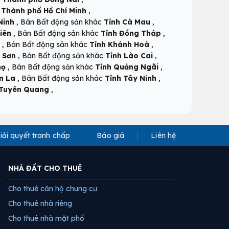
,
c
Thành phố Hồ Chí Minh
,
,
Ninh
Bán Bất động sản khác
Tỉnh Cà Mau
,
,
iên
Bán Bất động sản khác
Tỉnh Đồng Tháp
,
,
Bán Bất động sản khác
Tỉnh Khánh Hoà
,
,
 Sơn
Bán Bất động sản khác
Tỉnh Lào Cai
,
,
họ
Bán Bất động sản khác
Tỉnh Quảng Ngãi
,
,
n La
Bán Bất động sản khác
Tỉnh Tây Ninh
,
 Tuyên Quang
iải quyết tranh chấp
Báo giá
Liên hệ
NHÀ ĐẤT CHO THUÊ
Cho thuê căn hộ chung cư
Cho thuê nhà riêng
Cho thuê nhà mặt phố