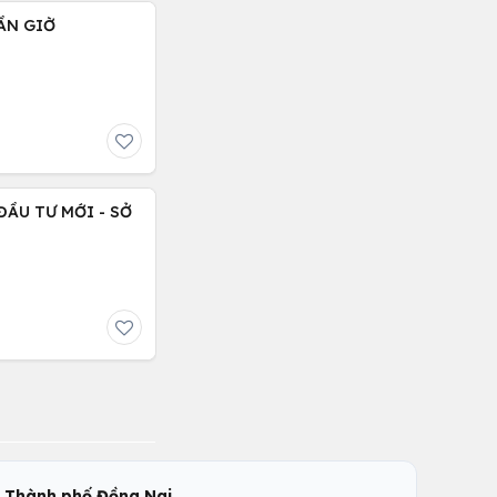
ẦN GIỜ
,
c
Thành phố Đồng Nai