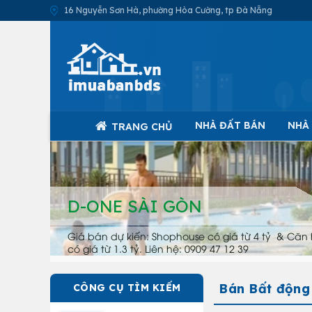
16 Nguyễn Sơn Hà, phường Hòa Cường, tp Đà Nẵng
NHÀ ĐẤT BÁN
NHÀ
TRANG CHỦ
D-ONE SÀI GÒN
Giá bán dự kiến: Shophouse có giá từ 4 tỷ & Căn 
có giá từ 1.3 tỷ. Liên hệ: 0909 47 12 39
Bán Bất động
CÔNG CỤ TÌM KIẾM