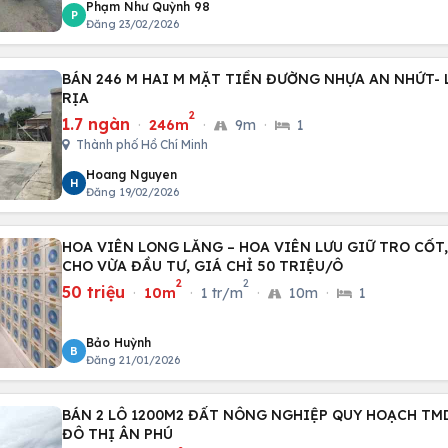
Phạm Như Quỳnh 98
P
Đăng 23/02/2026
BÁN 246 M HAI M MẶT TIỀN ĐƯỜNG NHỰA AN NHỨT- 
RỊA
2
1.7 ngàn
·
246m
·
9m
·
1
Thành phố Hồ Chí Minh
Hoang Nguyen
H
Đăng 19/02/2026
HOA VIÊN LONG LĂNG – HOA VIÊN LƯU GIỮ TRO CỐT
CHO VỪA ĐẦU TƯ, GIÁ CHỈ 50 TRIỆU/Ô
2
2
50 triệu
·
10m
·
1 tr/m
·
10m
·
1
Bảo Huỳnh
B
Đăng 21/01/2026
BÁN 2 LÔ 1200M2 ĐẤT NÔNG NGHIỆP QUY HOẠCH TM
ĐÔ THỊ ÂN PHÚ