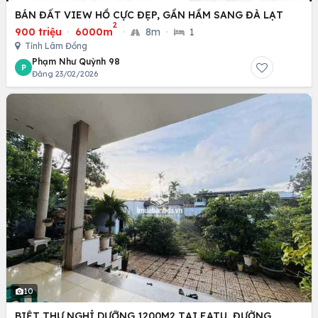
BÁN ĐẤT VIEW HỒ CỰC ĐẸP, GẦN HẦM SANG ĐÀ LẠT
2
900 triệu
·
6000m
·
8m
·
1
Tỉnh Lâm Đồng
Phạm Như Quỳnh 98
P
Đăng 23/02/2026
10
BIỆT THỰ NGHỈ DƯỠNG 1200M2 TẠI EATU, ĐƯỜNG