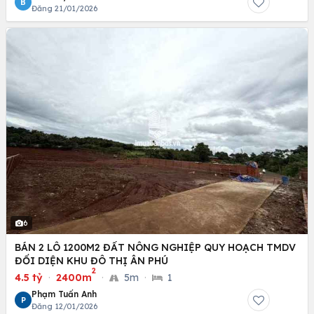
B
Đăng 21/01/2026
6
BÁN 2 LÔ 1200M2 ĐẤT NÔNG NGHIỆP QUY HOẠCH TMDV
ĐỐI DIỆN KHU ĐÔ THỊ ÂN PHÚ
2
4.5 tỷ
·
2400m
·
5m
·
1
Phạm Tuấn Anh
P
Đăng 12/01/2026