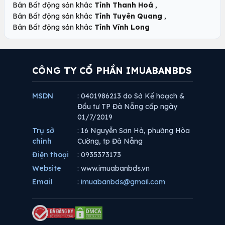
,
Bán Bất động sản khác
Tỉnh Thanh Hoá
,
Bán Bất động sản khác
Tỉnh Tuyên Quang
Bán Bất động sản khác
Tỉnh Vĩnh Long
CÔNG TY CỔ PHẦN IMUABANBDS
MSDN
: 0401986213 do Sở Kế hoạch &
Đầu tư TP Đà Nẵng cấp ngày
01/7/2019
Trụ sở
: 16 Nguyễn Sơn Hà, phường Hòa
chính
Cường, tp Đà Nẵng
Điện thoại
: 0935373173
Website
: www.imuabanbds.vn
Email
:
imuabanbds@gmail.com