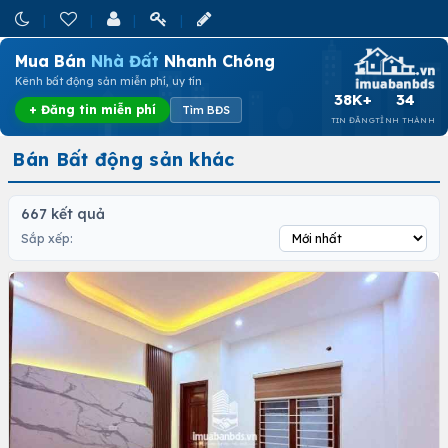
Mua Bán
Nhà Đất
Nhanh Chóng
Kênh bất động sản miễn phí, uy tín
38K+
34
+ Đăng tin miễn phí
Tìm BĐS
TIN ĐĂNG
TỈNH THÀNH
Bán Bất động sản khác
667 kết quả
Sắp xếp: