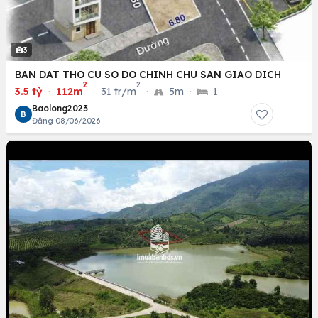
3
BAN DAT THO CU SO DO CHINH CHU SAN GIAO DICH
2
2
3.5 tỷ
·
112m
·
31 tr/m
·
5m
·
1
Baolong2023
B
Đăng 08/06/2026