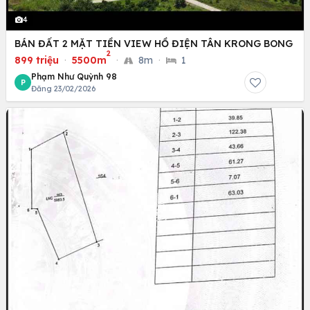
4
BÁN ĐẤT 2 MẶT TIỀN VIEW HỒ ĐIỆN TÂN KRONG BONG
2
899 triệu
·
5500m
·
8m
·
1
Phạm Như Quỳnh 98
P
Đăng 23/02/2026