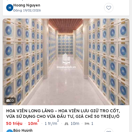
Hoang Nguyen
H
Đăng 19/02/2026
10
HOA VIÊN LONG LĂNG – HOA VIÊN LƯU GIỮ TRO CỐT,
VỪA SỬ DỤNG CHO VỪA ĐẦU TƯ, GIÁ CHỈ 50 TRIỆU/Ô
2
2
50 triệu
·
10m
·
1 tr/m
·
10m
·
1
Bảo Huỳnh