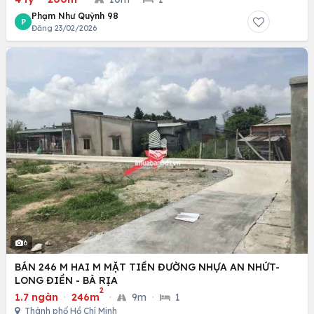
Phạm Như Quỳnh 98
P
Đăng 23/02/2026
6
BÁN 246 M HAI M MẶT TIỀN ĐƯỜNG NHỰA AN NHỨT-
LONG ĐIỀN - BÀ RỊA
2
1.7 ngàn
·
246m
·
9m
·
1
Thành phố Hồ Chí Minh