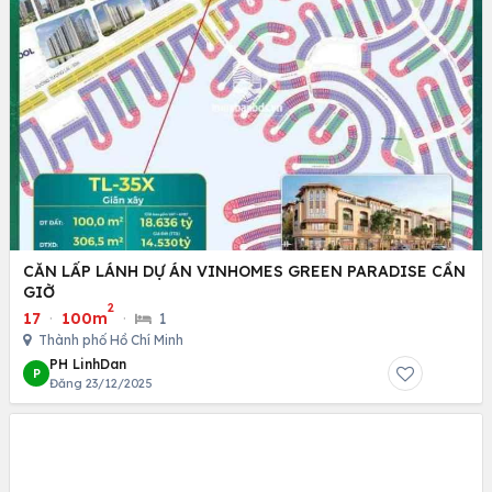
CĂN LẤP LÁNH DỰ ÁN VINHOMES GREEN PARADISE CẦN
GIỜ
2
17
·
100m
·
1
Thành phố Hồ Chí Minh
PH LinhDan
P
Đăng 23/12/2025