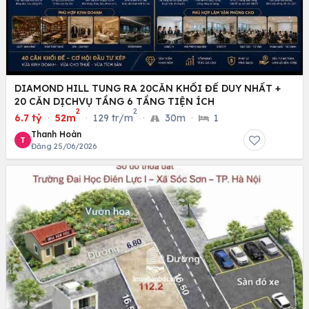
DIAMOND HILL TUNG RA 20CĂN KHỐI ĐẾ DUY NHẤT +
20 CĂN DỊCHVỤ TẦNG 6 TẦNG TIỆN ÍCH
2
2
6.7 tỷ
·
52m
·
129 tr/m
·
30m
·
1
Thanh Hoàn
T
Đăng 25/06/2026