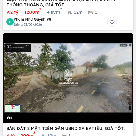
THÔNG THOÁNG, GIÁ TỐT.
2
2
9.2 tỷ
·
1200m
·
4 tr/m
·
12m
·
1
Phạm Như Quỳnh 98
P
Đăng 23/02/2026
4
BÁN ĐẤT 2 MẶT TIỀN GẦN UBND XÃ EATIÊU, GIÁ TỐT.
2
4 tỷ
·
200m
·
10m
·
1