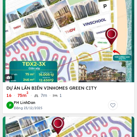
5
DỰ ÁN LẤN BIỂN VINHOMES GREEN CITY
2
16
·
75m
·
7m
·
1
PH LinhDan
P
Đăng 23/12/2025