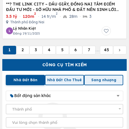
**? THE LINK CITY – DẦU GIÂY, ĐỒNG NAI TÂM ĐIỂM
ĐẦU TƯ MỚI - SỞ HỮU NHÀ PHỐ & ĐẤT NỀN SINH LỜI
2
2
CAO
3.5 tỷ
·
120m
·
14 tr/m
·
28m
·
3
Thành phố Đồng Nai
Lý Nhân Kiệt
L
Đăng 19/11/2025
1
2
3
4
5
6
7
45
...
CÔNG CỤ TÌM KIẾM
Nhà Đất Bán
Nhà Đất Cho Thuê
Sang nhượng
Bất động sản khác