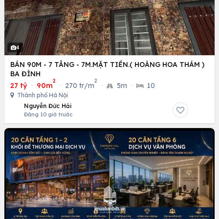
4
BÁN 90M - 7 TÂNG - 7M.MẶT TIỀN.( HOÀNG HOA THÁM )
BA ĐÌNH
2
2
27 tỷ
·
90m
·
270 tr/m
·
5m
·
10
Thành phố Hà Nội
Nguyễn Đức Hải
Đăng 10 giờ trước