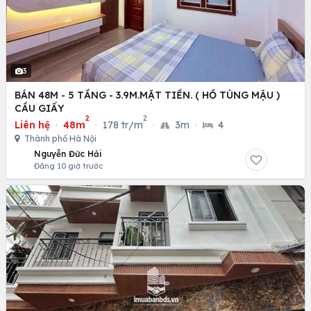
3
BÁN 48M - 5 TẦNG - 3.9M.MẶT TIỀN. ( HỒ TÙNG MẬU )
CẦU GIẤY
2
2
Liên hệ
·
48m
·
178 tr/m
·
3m
·
4
Thành phố Hà Nội
Nguyễn Đức Hải
Đăng 10 giờ trước