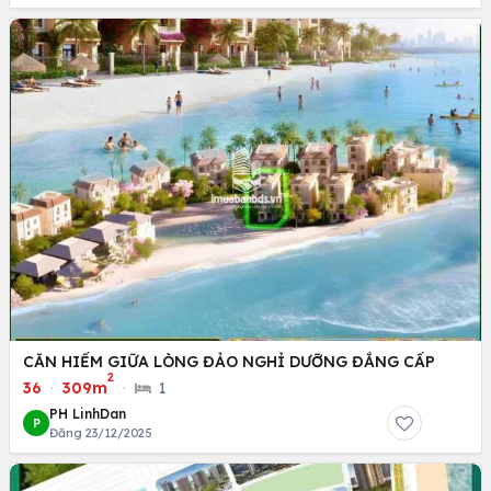
CĂN HIẾM GIỮA LÒNG ĐẢO NGHỈ DƯỠNG ĐẲNG CẤP
2
36
·
309m
·
1
PH LinhDan
P
Đăng 23/12/2025