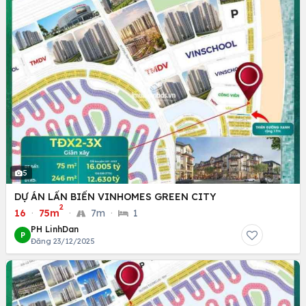
5
DỰ ÁN LẤN BIỂN VINHOMES GREEN CITY
2
16
·
75m
·
7m
·
1
PH LinhDan
P
Đăng 23/12/2025