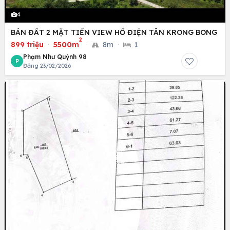
4
BÁN ĐẤT 2 MẶT TIỀN VIEW HỒ ĐIỆN TÂN KRONG BONG
2
899 triệu
·
5500m
·
8m
·
1
Phạm Như Quỳnh 98
P
Đăng 23/02/2026