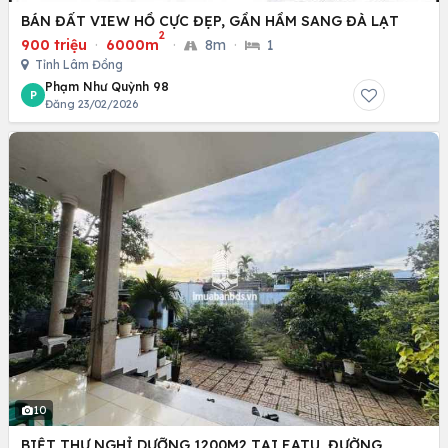
BÁN ĐẤT VIEW HỒ CỰC ĐẸP, GẦN HẦM SANG ĐÀ LẠT
2
900 triệu
·
6000m
·
8m
·
1
Tỉnh Lâm Đồng
Phạm Như Quỳnh 98
P
Đăng 23/02/2026
10
BIỆT THỰ NGHỈ DƯỠNG 1200M2 TẠI EATU, ĐƯỜNG