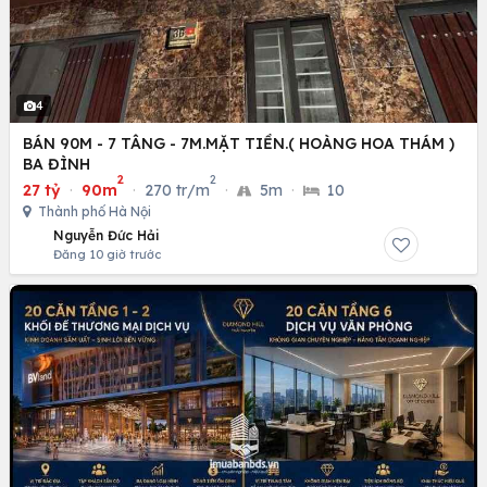
4
BÁN 90M - 7 TÂNG - 7M.MẶT TIỀN.( HOÀNG HOA THÁM )
BA ĐÌNH
2
2
27 tỷ
·
90m
·
270 tr/m
·
5m
·
10
Thành phố Hà Nội
Nguyễn Đức Hải
Đăng 10 giờ trước