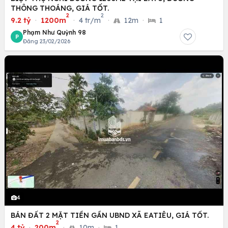
THÔNG THOÁNG, GIÁ TỐT.
2
2
9.2 tỷ
·
1200m
·
4 tr/m
·
12m
·
1
Phạm Như Quỳnh 98
P
Đăng 23/02/2026
4
BÁN ĐẤT 2 MẶT TIỀN GẦN UBND XÃ EATIÊU, GIÁ TỐT.
2
4 tỷ
·
200m
·
10m
·
1