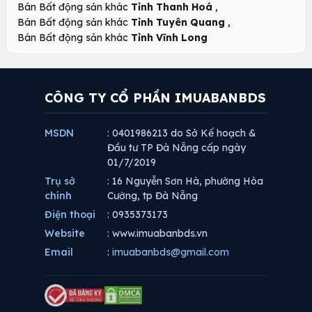
,
Bán Bất động sản khác
Tỉnh Thanh Hoá
,
Bán Bất động sản khác
Tỉnh Tuyên Quang
Bán Bất động sản khác
Tỉnh Vĩnh Long
CÔNG TY CỔ PHẦN IMUABANBDS
MSDN
: 0401986213 do Sở Kế hoạch &
Đầu tư TP Đà Nẵng cấp ngày
01/7/2019
Trụ sở
: 16 Nguyễn Sơn Hà, phường Hòa
chính
Cường, tp Đà Nẵng
Điện thoại
: 0935373173
Website
: www.imuabanbds.vn
Email
:
imuabanbds@gmail.com