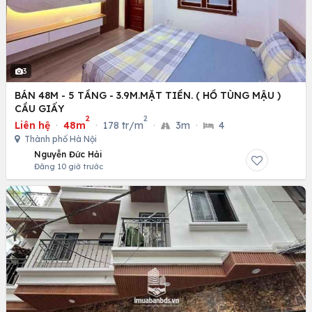
3
BÁN 48M - 5 TẦNG - 3.9M.MẶT TIỀN. ( HỒ TÙNG MẬU )
CẦU GIẤY
2
2
Liên hệ
·
48m
·
178 tr/m
·
3m
·
4
Thành phố Hà Nội
Nguyễn Đức Hải
Đăng 10 giờ trước