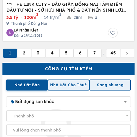
**? THE LINK CITY – DẦU GIÂY, ĐỒNG NAI TÂM ĐIỂM
ĐẦU TƯ MỚI - SỞ HỮU NHÀ PHỐ & ĐẤT NỀN SINH LỜI
2
2
CAO
3.5 tỷ
·
120m
·
14 tr/m
·
28m
·
3
Thành phố Đồng Nai
Lý Nhân Kiệt
L
Đăng 19/11/2025
1
2
3
4
5
6
7
45
...
CÔNG CỤ TÌM KIẾM
Nhà Đất Bán
Nhà Đất Cho Thuê
Sang nhượng
Bất động sản khác