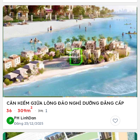
CĂN HIẾM GIỮA LÒNG ĐẢO NGHỈ DƯỠNG ĐẲNG CẤP
2
36
·
309m
·
1
PH LinhDan
P
Đăng 23/12/2025