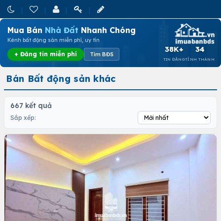
Mua Bán
Nhà Đất
Nhanh Chóng
Kênh bất động sản miễn phí, uy tín
38K+
34
+ Đăng tin miễn phí
Tìm BĐS
TIN ĐĂNG
TỈNH THÀNH
Bán Bất động sản khác
667 kết quả
Sắp xếp: