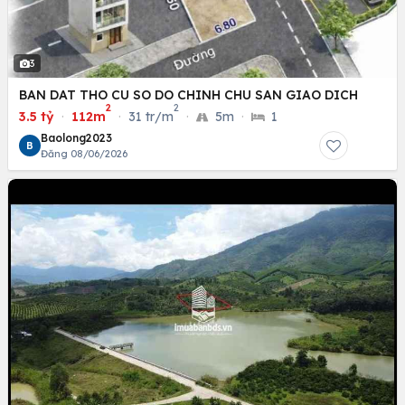
3
BAN DAT THO CU SO DO CHINH CHU SAN GIAO DICH
2
2
3.5 tỷ
·
112m
·
31 tr/m
·
5m
·
1
Baolong2023
B
Đăng 08/06/2026