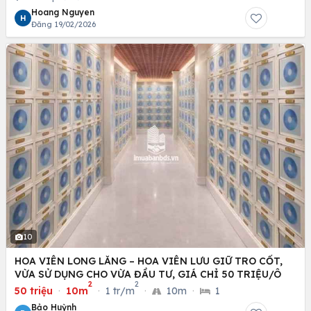
Hoang Nguyen
H
Đăng 19/02/2026
10
HOA VIÊN LONG LĂNG – HOA VIÊN LƯU GIỮ TRO CỐT,
VỪA SỬ DỤNG CHO VỪA ĐẦU TƯ, GIÁ CHỈ 50 TRIỆU/Ô
2
2
50 triệu
·
10m
·
1 tr/m
·
10m
·
1
Bảo Huỳnh