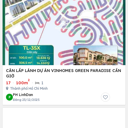
CĂN LẤP LÁNH DỰ ÁN VINHOMES GREEN PARADISE CẦN
GIỜ
2
17
·
100m
·
1
Thành phố Hồ Chí Minh
PH LinhDan
P
Đăng 23/12/2025