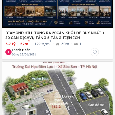
DIAMOND HILL TUNG RA 20CĂN KHỐI ĐẾ DUY NHẤT +
20 CĂN DỊCHVỤ TẦNG 6 TẦNG TIỆN ÍCH
2
2
6.7 tỷ
·
52m
·
129 tr/m
·
30m
·
1
Thanh Hoàn
T
Đăng 25/06/2026