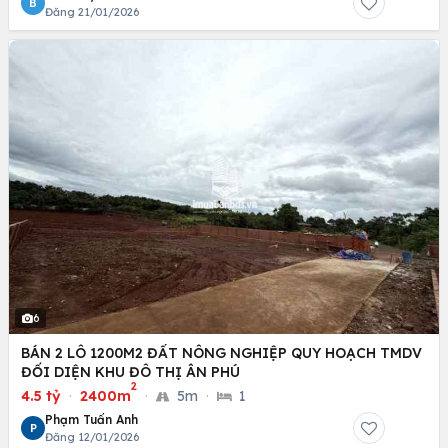
B
Đăng 21/01/2026
6
BÁN 2 LÔ 1200M2 ĐẤT NÔNG NGHIỆP QUY HOẠCH TMDV
ĐỐI DIỆN KHU ĐÔ THỊ ÂN PHÚ
2
4.5 tỷ
·
2400m
·
5m
·
1
Phạm Tuấn Anh
P
Đăng 12/01/2026