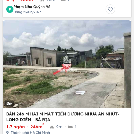
Phạm Như Quỳnh 98
P
Đăng 23/02/2026
6
BÁN 246 M HAI M MẶT TIỀN ĐƯỜNG NHỰA AN NHỨT-
LONG ĐIỀN - BÀ RỊA
2
1.7 ngàn
·
246m
·
9m
·
1
Thành phố Hồ Chí Minh