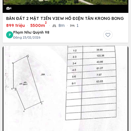
4
BÁN ĐẤT 2 MẶT TIỀN VIEW HỒ ĐIỆN TÂN KRONG BONG
2
899 triệu
·
5500m
·
8m
·
1
Phạm Như Quỳnh 98
P
Đăng 23/02/2026