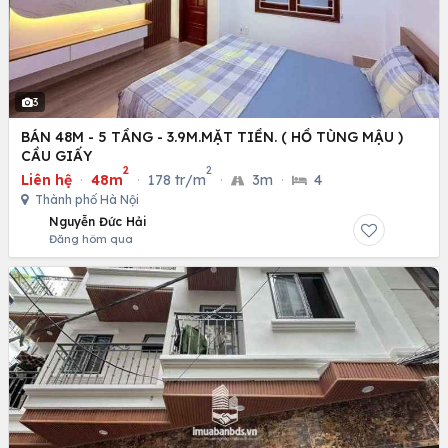
3
BÁN 48M - 5 TẦNG - 3.9M.MẶT TIỀN. ( HỒ TÙNG MẬU )
CẦU GIẤY
2
2
Liên hệ
·
48m
·
178 tr/m
·
3m
·
4
Thành phố Hà Nội
Nguyễn Đức Hải
Đăng hôm qua