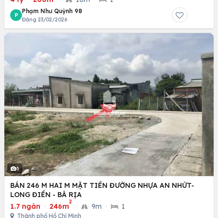
Phạm Như Quỳnh 98
P
Đăng 23/02/2026
6
BÁN 246 M HAI M MẶT TIỀN ĐƯỜNG NHỰA AN NHỨT-
LONG ĐIỀN - BÀ RỊA
2
1.7 ngàn
·
246m
·
9m
·
1
Thành phố Hồ Chí Minh