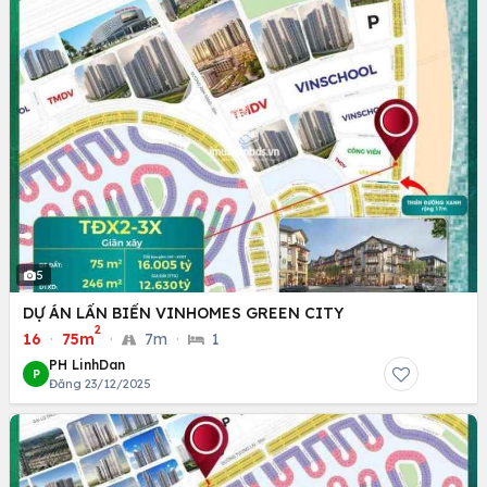
5
DỰ ÁN LẤN BIỂN VINHOMES GREEN CITY
2
16
·
75m
·
7m
·
1
PH LinhDan
P
Đăng 23/12/2025