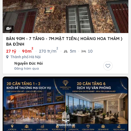
4
BÁN 90M - 7 TÂNG - 7M.MẶT TIỀN.( HOÀNG HOA THÁM )
BA ĐÌNH
2
2
27 tỷ
·
90m
·
270 tr/m
·
5m
·
10
Thành phố Hà Nội
Nguyễn Đức Hải
Đăng hôm qua