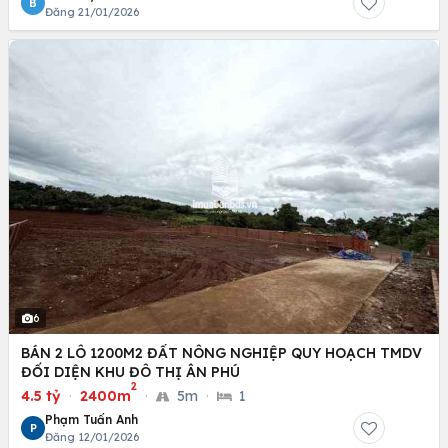
B
Đăng 21/01/2026
6
BÁN 2 LÔ 1200M2 ĐẤT NÔNG NGHIỆP QUY HOẠCH TMDV
ĐỐI DIỆN KHU ĐÔ THỊ ÂN PHÚ
2
4.5 tỷ
·
2400m
·
5m
·
1
Phạm Tuấn Anh
P
Đăng 12/01/2026