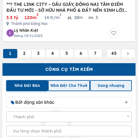
**? THE LINK CITY – DẦU GIÂY, ĐỒNG NAI TÂM ĐIỂM
ĐẦU TƯ MỚI - SỞ HỮU NHÀ PHỐ & ĐẤT NỀN SINH LỜI
2
2
CAO
3.5 tỷ
·
120m
·
14 tr/m
·
28m
·
3
Thành phố Đồng Nai
Lý Nhân Kiệt
L
Đăng 19/11/2025
1
2
3
4
5
6
7
45
...
CÔNG CỤ TÌM KIẾM
Nhà Đất Bán
Nhà Đất Cho Thuê
Sang nhượng
Bất động sản khác