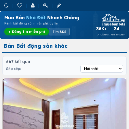
Mua Bán
Nhà Đất
Nhanh Chóng
Kênh bất động sản miễn phí, uy tín
38K+
34
+ Đăng tin miễn phí
Tìm BĐS
TIN ĐĂNG
TỈNH THÀNH
Bán Bất động sản khác
667 kết quả
Sắp xếp: