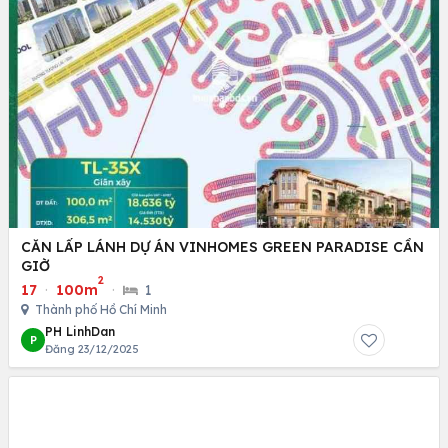
CĂN LẤP LÁNH DỰ ÁN VINHOMES GREEN PARADISE CẦN
GIỜ
2
17
·
100m
·
1
Thành phố Hồ Chí Minh
PH LinhDan
P
Đăng 23/12/2025