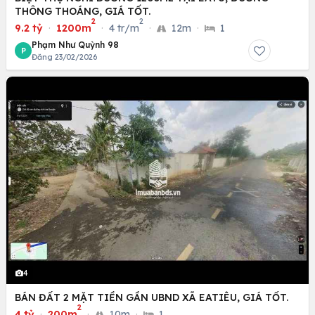
THÔNG THOÁNG, GIÁ TỐT.
2
2
9.2 tỷ
·
1200m
·
4 tr/m
·
12m
·
1
Phạm Như Quỳnh 98
P
Đăng 23/02/2026
4
BÁN ĐẤT 2 MẶT TIỀN GẦN UBND XÃ EATIÊU, GIÁ TỐT.
2
4 tỷ
·
200m
·
10m
·
1