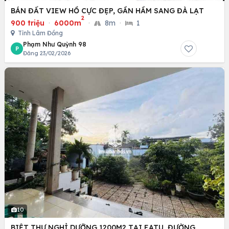
BÁN ĐẤT VIEW HỒ CỰC ĐẸP, GẦN HẦM SANG ĐÀ LẠT
2
900 triệu
·
6000m
·
8m
·
1
Tỉnh Lâm Đồng
Phạm Như Quỳnh 98
P
Đăng 23/02/2026
10
BIỆT THỰ NGHỈ DƯỠNG 1200M2 TẠI EATU, ĐƯỜNG