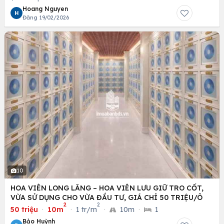
Hoang Nguyen
H
Đăng 19/02/2026
10
HOA VIÊN LONG LĂNG – HOA VIÊN LƯU GIỮ TRO CỐT,
VỪA SỬ DỤNG CHO VỪA ĐẦU TƯ, GIÁ CHỈ 50 TRIỆU/Ô
2
2
50 triệu
·
10m
·
1 tr/m
·
10m
·
1
Bảo Huỳnh