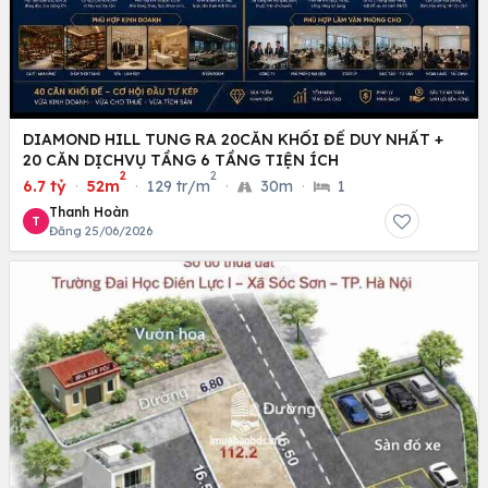
DIAMOND HILL TUNG RA 20CĂN KHỐI ĐẾ DUY NHẤT +
20 CĂN DỊCHVỤ TẦNG 6 TẦNG TIỆN ÍCH
2
2
6.7 tỷ
·
52m
·
129 tr/m
·
30m
·
1
Thanh Hoàn
T
Đăng 25/06/2026