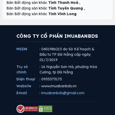
,
Bán Bất động sản khác
Tỉnh Thanh Hoá
,
Bán Bất động sản khác
Tỉnh Tuyên Quang
Bán Bất động sản khác
Tỉnh Vĩnh Long
CÔNG TY CỔ PHẦN IMUABANBDS
MSDN
: 0401986213 do Sở Kế hoạch &
Đầu tư TP Đà Nẵng cấp ngày
01/7/2019
Trụ sở
: 16 Nguyễn Sơn Hà, phường Hòa
chính
Cường, tp Đà Nẵng
Điện thoại
: 0935373173
Website
: www.imuabanbds.vn
Email
:
imuabanbds@gmail.com