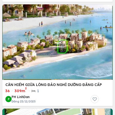
CĂN HIẾM GIỮA LÒNG ĐẢO NGHỈ DƯỠNG ĐẲNG CẤP
2
36
·
309m
·
1
PH LinhDan
P
Đăng 23/12/2025