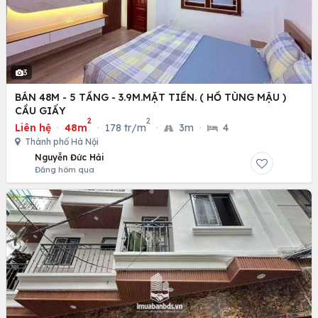
3
BÁN 48M - 5 TẦNG - 3.9M.MẶT TIỀN. ( HỒ TÙNG MẬU )
CẦU GIẤY
2
2
Liên hệ
·
48m
·
178 tr/m
·
3m
·
4
Thành phố Hà Nội
Nguyễn Đức Hải
Đăng hôm qua