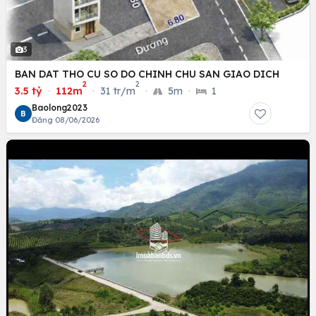
3
BAN DAT THO CU SO DO CHINH CHU SAN GIAO DICH
2
2
3.5 tỷ
·
112m
·
31 tr/m
·
5m
·
1
Baolong2023
B
Đăng 08/06/2026