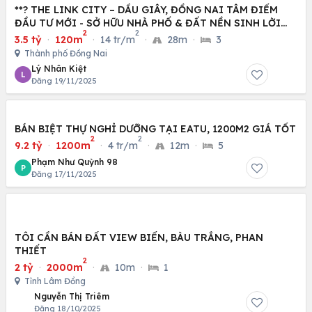
**? THE LINK CITY – DẦU GIÂY, ĐỒNG NAI TÂM ĐIỂM
ĐẦU TƯ MỚI - SỞ HỮU NHÀ PHỐ & ĐẤT NỀN SINH LỜI
2
2
CAO
3.5 tỷ
·
120m
·
14 tr/m
·
28m
·
3
Thành phố Đồng Nai
Lý Nhân Kiệt
L
Đăng 19/11/2025
BÁN BIỆT THỰ NGHỈ DƯỠNG TẠI EATU, 1200M2 GIÁ TỐT
2
2
9.2 tỷ
·
1200m
·
4 tr/m
·
12m
·
5
Phạm Như Quỳnh 98
P
Đăng 17/11/2025
TÔI CẦN BÁN ĐẤT VIEW BIỂN, BÀU TRẮNG, PHAN
THIẾT
2
2 tỷ
·
2000m
·
10m
·
1
Tỉnh Lâm Đồng
Nguyễn Thị Triêm
Đăng 18/10/2025