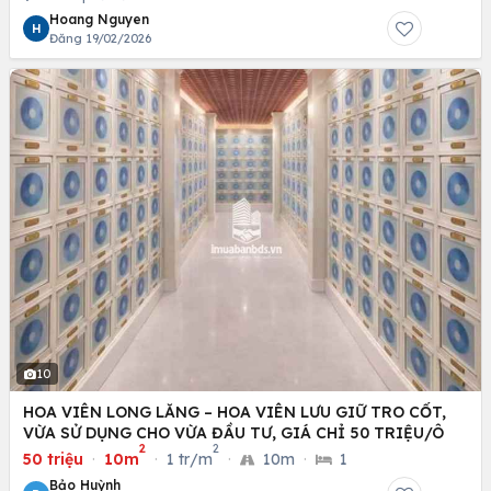
Hoang Nguyen
H
Đăng 19/02/2026
10
HOA VIÊN LONG LĂNG – HOA VIÊN LƯU GIỮ TRO CỐT,
VỪA SỬ DỤNG CHO VỪA ĐẦU TƯ, GIÁ CHỈ 50 TRIỆU/Ô
2
2
50 triệu
·
10m
·
1 tr/m
·
10m
·
1
Bảo Huỳnh