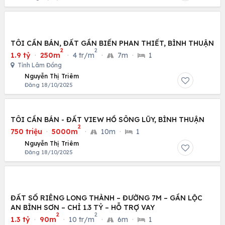
TÔI CẦN BÁN, ĐẤT GẦN BIỂN PHAN THIẾT, BÌNH THUẬN
2
2
1.9 tỷ
·
250m
·
4 tr/m
·
7m
·
1
Tỉnh Lâm Đồng
Nguyễn Thị Triêm
Đăng 18/10/2025
TÔI CẦN BÁN - ĐẤT VIEW HỒ SÔNG LŨY, BÌNH THUẬN
2
750 triệu
·
5000m
·
10m
·
1
Nguyễn Thị Triêm
Đăng 18/10/2025
ĐẤT SỔ RIÊNG LONG THÀNH – ĐƯỜNG 7M – GẦN LỘC
AN BÌNH SƠN – CHỈ 1.3 TỶ – HỖ TRỢ VAY
2
2
1.3 tỷ
·
90m
·
10 tr/m
·
6m
·
1