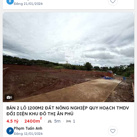
B
Đăng 21/01/2026
6
BÁN 2 LÔ 1200M2 ĐẤT NÔNG NGHIỆP QUY HOẠCH TMDV
ĐỐI DIỆN KHU ĐÔ THỊ ÂN PHÚ
2
4.5 tỷ
·
2400m
·
5m
·
1
Phạm Tuấn Anh
P
Đăng 12/01/2026