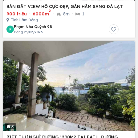
BÁN ĐẤT VIEW HỒ CỰC ĐẸP, GẦN HẦM SANG ĐÀ LẠT
2
900 triệu
·
6000m
·
8m
·
1
Tỉnh Lâm Đồng
Phạm Như Quỳnh 98
P
Đăng 23/02/2026
10
BIỆT THỰ NGHỈ DƯỠNG 1200M2 TẠI EATU, ĐƯỜNG