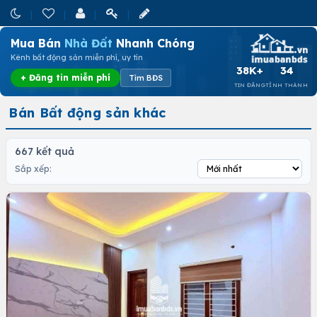
Mua Bán
Nhà Đất
Nhanh Chóng
Kênh bất động sản miễn phí, uy tín
38K+
34
+ Đăng tin miễn phí
Tìm BĐS
TIN ĐĂNG
TỈNH THÀNH
Bán Bất động sản khác
667 kết quả
Sắp xếp: