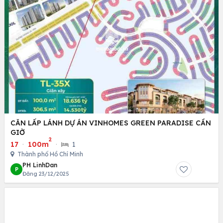
CĂN LẤP LÁNH DỰ ÁN VINHOMES GREEN PARADISE CẦN
GIỜ
2
17
·
100m
·
1
Thành phố Hồ Chí Minh
PH LinhDan
P
Đăng 23/12/2025