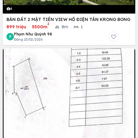
4
BÁN ĐẤT 2 MẶT TIỀN VIEW HỒ ĐIỆN TÂN KRONG BONG
2
899 triệu
·
5500m
·
8m
·
1
Phạm Như Quỳnh 98
P
Đăng 23/02/2026