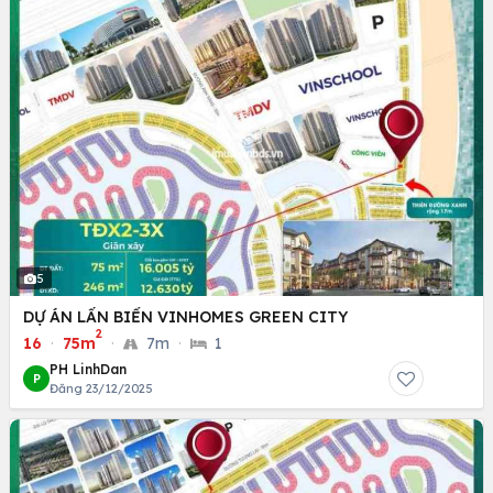
5
DỰ ÁN LẤN BIỂN VINHOMES GREEN CITY
2
16
·
75m
·
7m
·
1
PH LinhDan
P
Đăng 23/12/2025