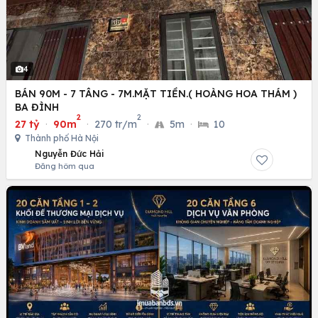
4
BÁN 90M - 7 TÂNG - 7M.MẶT TIỀN.( HOÀNG HOA THÁM )
BA ĐÌNH
2
2
27 tỷ
·
90m
·
270 tr/m
·
5m
·
10
Thành phố Hà Nội
Nguyễn Đức Hải
Đăng hôm qua