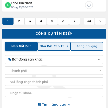
Land DucNhat
L
Đăng 13/10/2025
1
2
3
4
5
6
7
34
...
CÔNG CỤ TÌM KIẾM
Nhà Đất Bán
Nhà Đất Cho Thuê
Sang nhượng
Bất động sản khác
Tìm nâng cao