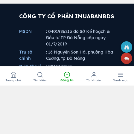
CÔNG TY CỔ PHẦN IMUABANBDS
MSDN
: 0401986213 do Sở Kế hoạch &
Đầu tư TP Đà Nẵng cấp ngày
01/7/2019
Trụ sở
: 16 Nguyễn Sơn Hà, phường Hòa
chính
Cường, tp Đà Nẵng
Điện thoại
: 0935373173
Website
: www.imuabanbds.vn
Trang chủ
Tìm kiếm
Đăng tin
Tài khoản
Danh mục
Email
:
imuabanbds@gmail.com