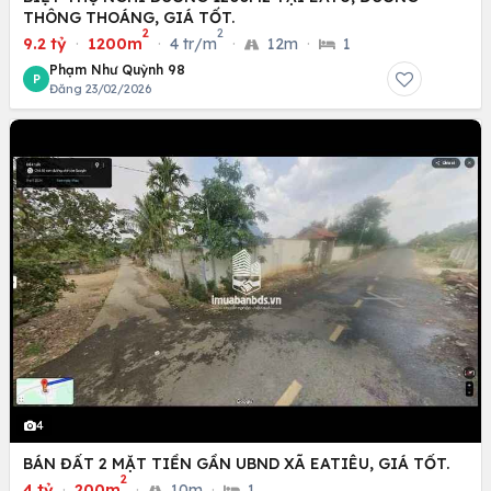
THÔNG THOÁNG, GIÁ TỐT.
2
2
9.2 tỷ
·
1200m
·
4 tr/m
·
12m
·
1
Phạm Như Quỳnh 98
P
Đăng 23/02/2026
4
BÁN ĐẤT 2 MẶT TIỀN GẦN UBND XÃ EATIÊU, GIÁ TỐT.
2
4 tỷ
·
200m
·
10m
·
1