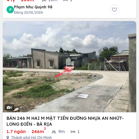
Phạm Như Quỳnh 98
P
Đăng 23/02/2026
6
BÁN 246 M HAI M MẶT TIỀN ĐƯỜNG NHỰA AN NHỨT-
LONG ĐIỀN - BÀ RỊA
2
1.7 ngàn
·
246m
·
9m
·
1
Thành phố Hồ Chí Minh