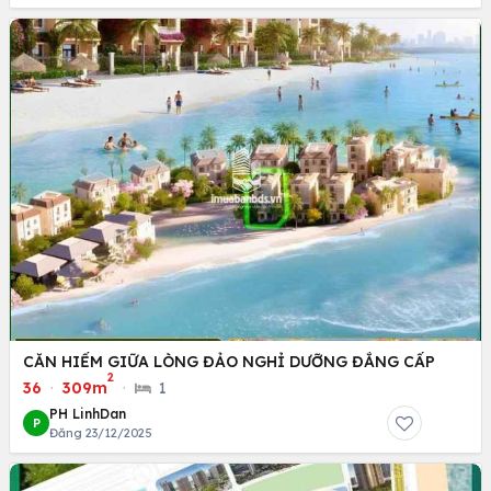
CĂN HIẾM GIỮA LÒNG ĐẢO NGHỈ DƯỠNG ĐẲNG CẤP
2
36
·
309m
·
1
PH LinhDan
P
Đăng 23/12/2025