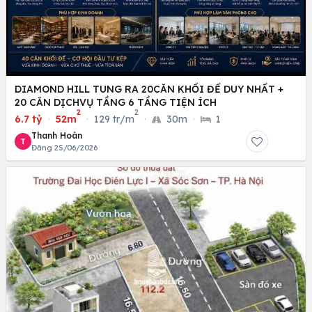
DIAMOND HILL TUNG RA 20CĂN KHỐI ĐẾ DUY NHẤT +
20 CĂN DỊCHVỤ TẦNG 6 TẦNG TIỆN ÍCH
2
2
6.7 tỷ
·
52m
·
129 tr/m
·
30m
·
1
Thanh Hoàn
T
Đăng 25/06/2026