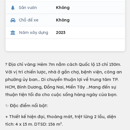
Sân vườn
Không
Chỗ để xe
Không
Năm xây dựng
2023
? Địa chỉ vàng: Hẻm 7m nằm cách Quốc lộ 13 chỉ 150m.
Với vị trí chiến lược, nhà ở gần chợ, bệnh viện, công an
phường ủy ban… Di chuyển thuận lợi về trung tâm TP.
HCM, Bình Dương, Đồng Nai, Miền Tây …Mang đến sự
thuận tiện tối đa cho cuộc sống hàng ngày của bạn.
✨ Đặc điểm nổi bật:
+ Thiết kế hiện đại, thoáng mát, trệt lửng 2 lầu, diện
tích: 4 x 15 m. DTSD: 156 m².