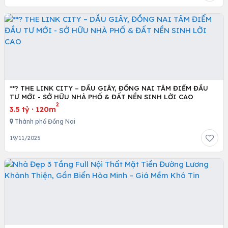
**? THE LINK CITY – DẦU GIÂY, ĐỒNG NAI TÂM ĐIỂM ĐẦU
TƯ MỚI - SỞ HỮU NHÀ PHỐ & ĐẤT NỀN SINH LỜI CAO
2
3.5 tỷ
·
120m
Thành phố Đồng Nai
19/11/2025