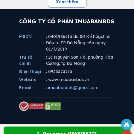
Xem thêm
CÔNG TY CỔ PHẦN IMUABANBDS
MSDN
: 0401986213 do Sở Kế hoạch &
Đầu tư TP Đà Nẵng cấp ngày
01/7/2019
Trụ sở
: 16 Nguyễn Sơn Hà, phường Hòa
chính
Cường, tp Đà Nẵng
Điện thoại
: 0935373173
Website
: www.imuabanbds.vn
Email
:
imuabanbds@gmail.com
Gọi ngay: 0868755272