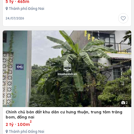
5 tỷ
·
465m
Thành phố Đồng Nai
24/07/2026
2
Chính chủ bán đất khu dân cư hưng thuận, trung tâm trảng
bom, đồng nai
2
2 tỷ
·
100m
Thành phố Đồng Nai