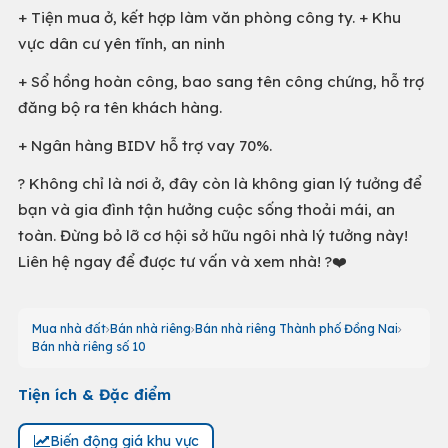
+ Tiện mua ở, kết hợp làm văn phòng công ty. + Khu
vực dân cư yên tĩnh, an ninh
+ Sổ hồng hoàn công, bao sang tên công chứng, hỗ trợ
đăng bộ ra tên khách hàng.
+ Ngân hàng BIDV hỗ trợ vay 70%.
? Không chỉ là nơi ở, đây còn là không gian lý tưởng để
bạn và gia đình tận hưởng cuộc sống thoải mái, an
toàn. Đừng bỏ lỡ cơ hội sở hữu ngôi nhà lý tưởng này!
Liên hệ ngay để được tư vấn và xem nhà! ?❤️
Mua nhà đất
Bán nhà riêng
Bán nhà riêng Thành phố Đồng Nai
Bán nhà riêng số 10
Tiện ích & Đặc điểm
Biến động giá khu vực