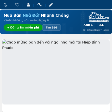
Mua Bán
Nhà Đất
Nhanh Chóng
Kênh bất động sản miễn phí, uy tín
38K+
34
+ Đăng tin miễn phí
Tìm BĐS
TIN ĐĂNG
TỈNH THÀNH