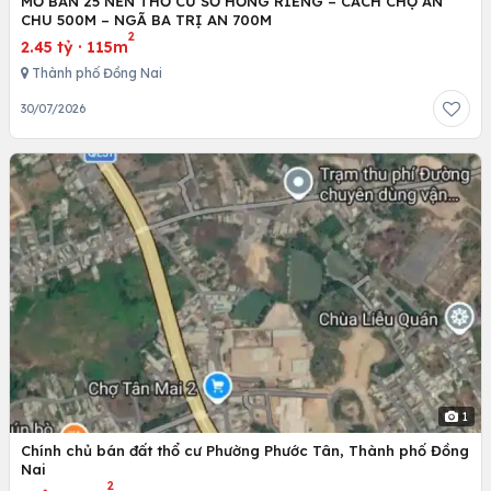
MỞ BÁN 25 NỀN THỔ CƯ SỔ HỒNG RIÊNG – CÁCH CHỢ AN
CHU 500M – NGÃ BA TRỊ AN 700M
2
2.45 tỷ
·
115m
Thành phố Đồng Nai
30/07/2026
1
Chính chủ bán đất thổ cư Phường Phước Tân, Thành phố Đồng
Nai
2