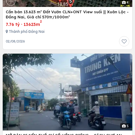
4
Cần bán 13.623 m² Đất Vườn CLN+ONT View suối || Xuân Lộc -
Đồng Nai, Giá chỉ 570tr/1000m²
2
7.76 tỷ
·
13623m
Thành phố Đồng Nai
02/08/2026
5