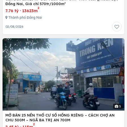
Đồng Nai, Giá chỉ 570tr/1000m²
2
7.76 tỷ
·
13623m
Thành phố Đồng Nai
02/08/2026
5
MỞ BÁN 25 NỀN THỔ CƯ SỔ HỒNG RIÊNG – CÁCH CHỢ AN
CHU 500M – NGÃ BA TRỊ AN 700M
2
2.45 tỷ
·
115m