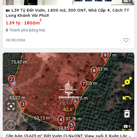
4
🏡 1,39 Tỷ Đất Vườn, 1.800 m2, 300 ONT, Nhà Cấp 4, Cách TT
Long Khánh Vài Phút!
2
1.39 tỷ
·
1800m
Thành phố Đồng Nai
02/08/2026
4
Cần bán 13.623 m² Đất Vườn CLN+ONT View suối || Xuân Lộc -