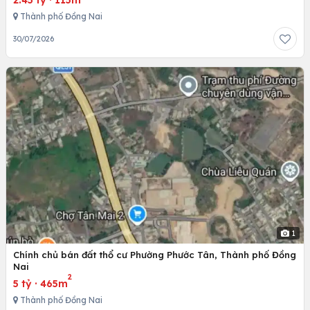
Thành phố Đồng Nai
30/07/2026
1
Chính chủ bán đất thổ cư Phường Phước Tân, Thành phố Đồng
Nai
2
5 tỷ
·
465m
Thành phố Đồng Nai