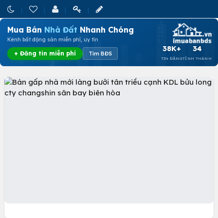
Mua Bán
Nhà Đất
Nhanh Chóng
Kênh bất động sản miễn phí, uy tín
38K+
34
+ Đăng tin miễn phí
Tìm BĐS
TIN ĐĂNG
TỈNH THÀNH