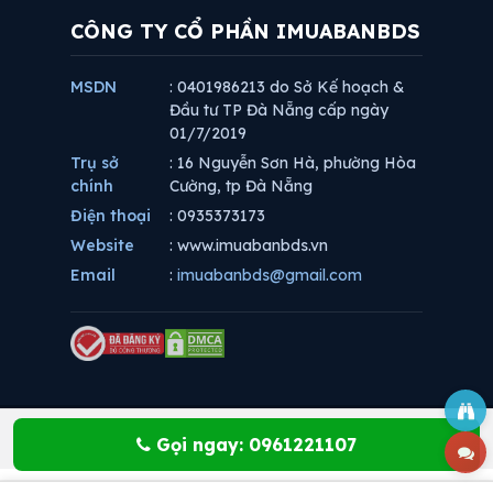
CÔNG TY CỔ PHẦN IMUABANBDS
MSDN
: 0401986213 do Sở Kế hoạch &
Đầu tư TP Đà Nẵng cấp ngày
01/7/2019
Trụ sở
: 16 Nguyễn Sơn Hà, phường Hòa
chính
Cường, tp Đà Nẵng
Điện thoại
: 0935373173
Website
: www.imuabanbds.vn
Email
:
imuabanbds@gmail.com
Gọi ngay: 0961221107