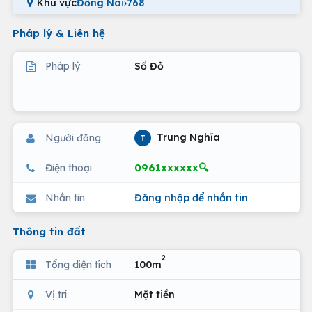
Khu vực
Đồng Nai
›
768
Pháp lý & Liên hệ
Pháp lý
Sổ Đỏ
Trung Nghĩa
Người đăng
T
0961xxxxxx🔍
Điện thoại
Nhắn tin
Đăng nhập để nhắn tin
Thông tin đất
2
Tổng diện tích
100m
Vị trí
Mặt tiền