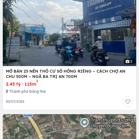
5
MỞ BÁN 25 NỀN THỔ CƯ SỔ HỒNG RIÊNG – CÁCH CHỢ AN
CHU 500M – NGÃ BA TRỊ AN 700M
2
2.45 tỷ
·
115m
Thành phố Đồng Nai
30/07/2026