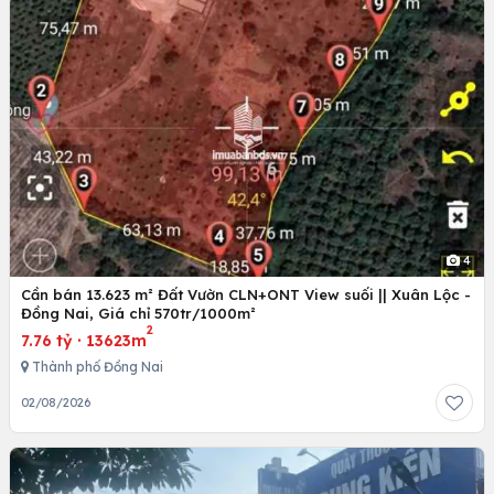
4
Cần bán 13.623 m² Đất Vườn CLN+ONT View suối || Xuân Lộc -
Đồng Nai, Giá chỉ 570tr/1000m²
2
7.76 tỷ
·
13623m
Thành phố Đồng Nai
02/08/2026