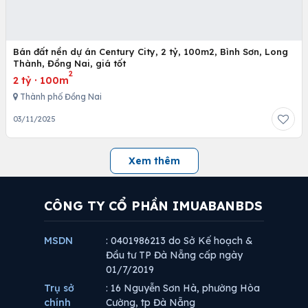
Bán đất nền dự án Century City, 2 tỷ, 100m2, Bình Sơn, Long
Thành, Đồng Nai, giá tốt
2
2 tỷ
·
100m
Thành phố Đồng Nai
03/11/2025
Xem thêm
CÔNG TY CỔ PHẦN IMUABANBDS
MSDN
: 0401986213 do Sở Kế hoạch &
Đầu tư TP Đà Nẵng cấp ngày
01/7/2019
Trụ sở
: 16 Nguyễn Sơn Hà, phường Hòa
chính
Cường, tp Đà Nẵng