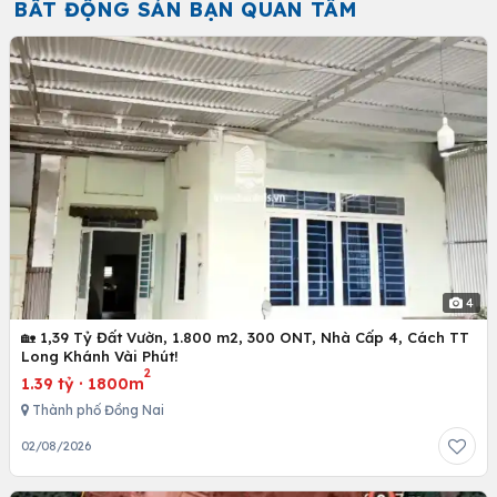
BẤT ĐỘNG SẢN BẠN QUAN TÂM
4
🏡 1,39 Tỷ Đất Vườn, 1.800 m2, 300 ONT, Nhà Cấp 4, Cách TT
Long Khánh Vài Phút!
2
1.39 tỷ
·
1800m
Thành phố Đồng Nai
02/08/2026