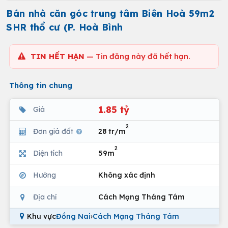
Bán nhà căn góc trung tâm Biên Hoà 59m2
SHR thổ cư (P. Hoà Bình
TIN HẾT HẠN
— Tin đăng này đã hết hạn.
Thông tin chung
1.85 tỷ
Giá
2
Đơn giá đất
28 tr/m
2
Diện tích
59m
Hướng
Không xác định
Địa chỉ
Cách Mạng Tháng Tám
Khu vực
Đồng Nai
›
Cách Mạng Tháng Tám