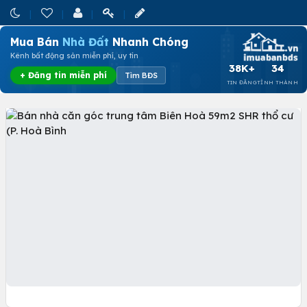
Mua Bán
Nhà Đất
Nhanh Chóng
Kênh bất động sản miễn phí, uy tín
38K+
34
+ Đăng tin miễn phí
Tìm BĐS
TIN ĐĂNG
TỈNH THÀNH