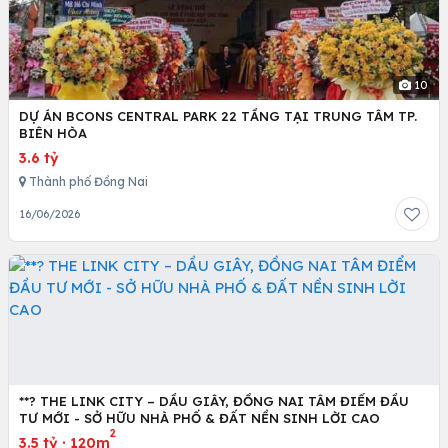
10
DỰ ÁN BCONS CENTRAL PARK 22 TẦNG TẠI TRUNG TÂM TP.
BIÊN HÒA
3.6 tỷ
Thành phố Đồng Nai
16/06/2026
**? THE LINK CITY – DẦU GIÂY, ĐỒNG NAI TÂM ĐIỂM ĐẦU
TƯ MỚI - SỞ HỮU NHÀ PHỐ & ĐẤT NỀN SINH LỜI CAO
2
3.5 tỷ
·
120m