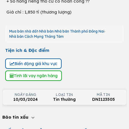
+ Sổ hồng riêng thổ cư có hoàn công ??
Giá chỉ : 1,850 tỉ (thương lượng)
Mua bán nhà đất
Nhà bán
Nhà bán Thành phố Đồng Nai
Nhà bán Cách Mạng Tháng Tám
Tiện ích & Đặc điểm
Biến động giá khu vực
Tính lãi vay ngân hàng
NGÀY ĐĂNG
LOẠI TIN
MÃ TIN
10/03/2024
Tin thường
DNI123505
Báo tin xấu