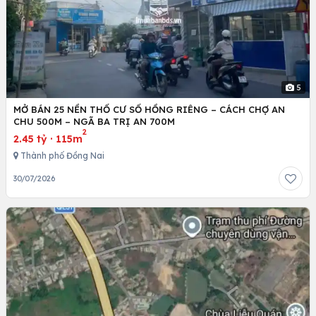
5
MỞ BÁN 25 NỀN THỔ CƯ SỔ HỒNG RIÊNG – CÁCH CHỢ AN
CHU 500M – NGÃ BA TRỊ AN 700M
2
2.45 tỷ
·
115m
Thành phố Đồng Nai
30/07/2026