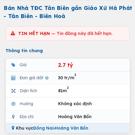
Bán Nhà TĐC Tân Biên gần Giáo Xứ Hà Phát
- Tân Biên - Biên Hoà
TIN HẾT HẠN
— Tin đăng này đã hết hạn.
Thông tin chung
2.7 tỷ
Giá
2
Đơn giá đất
30 tr/m
2
Diện tích
81m
Hướng
Không xác định
Địa chỉ
Hoàng Văn Bổn
Khu vực
Đồng Nai
›
Hoàng Văn Bổn