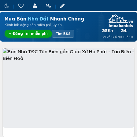
Mua Bán
Nhà Đất
Nhanh Chóng
Kênh bất động sản miễn phí, uy tín
38K+
34
+ Đăng tin miễn phí
Tìm BĐS
TIN ĐĂNG
TỈNH THÀNH