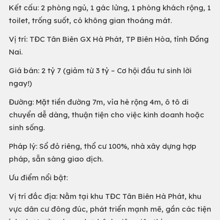
Kết cấu: 2 phòng ngủ, 1 gác lửng, 1 phòng khách rộng, 1
toilet, trống suốt, có không gian thoáng mát.
Vị trí: TĐC Tân Biên GX Hà Phát, TP Biên Hòa, tỉnh Đồng
Nai.
Giá bán: 2 tỷ 7 (giảm từ 3 tỷ – Cơ hội đầu tư sinh lời
ngay!)
Đường: Mặt tiền đường 7m, vỉa hè rộng 4m, ô tô di
chuyển dễ dàng, thuận tiện cho việc kinh doanh hoặc
sinh sống.
Pháp lý: Sổ đỏ riêng, thổ cư 100%, nhà xây dựng hợp
pháp, sẵn sàng giao dịch.
Ưu điểm nổi bật:
Vị trí đắc địa: Nằm tại khu TĐC Tân Biên Hà Phát, khu
vực dân cư đông đúc, phát triển mạnh mẽ, gần các tiện