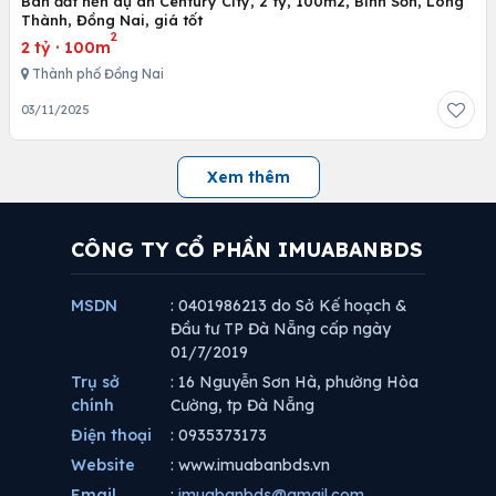
Bán đất nền dự án Century City, 2 tỷ, 100m2, Bình Sơn, Long
Thành, Đồng Nai, giá tốt
2
2 tỷ
·
100m
Thành phố Đồng Nai
03/11/2025
Xem thêm
CÔNG TY CỔ PHẦN IMUABANBDS
MSDN
: 0401986213 do Sở Kế hoạch &
Đầu tư TP Đà Nẵng cấp ngày
01/7/2019
Trụ sở
: 16 Nguyễn Sơn Hà, phường Hòa
chính
Cường, tp Đà Nẵng
Điện thoại
: 0935373173
Website
: www.imuabanbds.vn
Email
:
imuabanbds@gmail.com