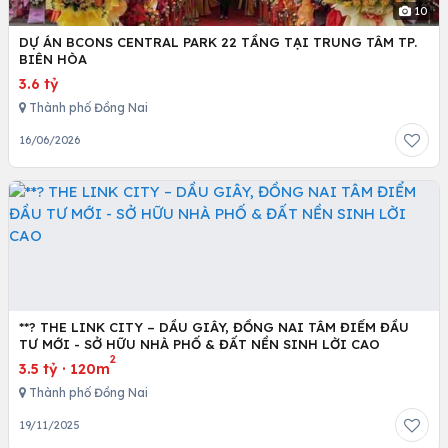
10
DỰ ÁN BCONS CENTRAL PARK 22 TẦNG TẠI TRUNG TÂM TP.
BIÊN HÒA
3.6 tỷ
Thành phố Đồng Nai
16/06/2026
**? THE LINK CITY – DẦU GIÂY, ĐỒNG NAI TÂM ĐIỂM ĐẦU
TƯ MỚI - SỞ HỮU NHÀ PHỐ & ĐẤT NỀN SINH LỜI CAO
2
3.5 tỷ
·
120m
Thành phố Đồng Nai
19/11/2025