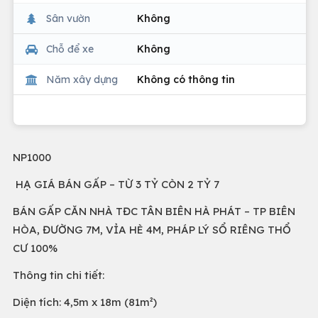
Sân vườn
Không
Chỗ để xe
Không
Năm xây dựng
Không có thông tin
NP1000
HẠ GIÁ BÁN GẤP – TỪ 3 TỶ CÒN 2 TỶ 7
BÁN GẤP CĂN NHÀ TĐC TÂN BIÊN HÀ PHÁT – TP BIÊN
HÒA, ĐƯỜNG 7M, VỈA HÈ 4M, PHÁP LÝ SỔ RIÊNG THỔ
CƯ 100%
Thông tin chi tiết:
Diện tích: 4,5m x 18m (81m²)