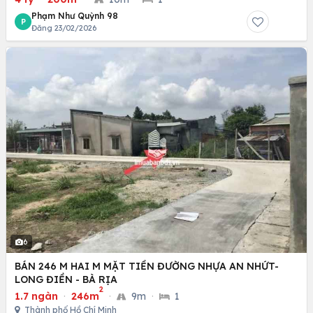
Phạm Như Quỳnh 98
P
Đăng 23/02/2026
6
BÁN 246 M HAI M MẶT TIỀN ĐƯỜNG NHỰA AN NHỨT-
LONG ĐIỀN - BÀ RỊA
2
1.7 ngàn
·
246m
·
9m
·
1
Thành phố Hồ Chí Minh