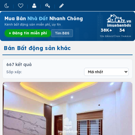
Mua Bán
Nhà Đất
Nhanh Chóng
Kênh bất động sản miễn phí, uy tín
38K+
34
+ Đăng tin miễn phí
Tìm BĐS
TIN ĐĂNG
TỈNH THÀNH
Bán Bất động sản khác
667 kết quả
Sắp xếp: