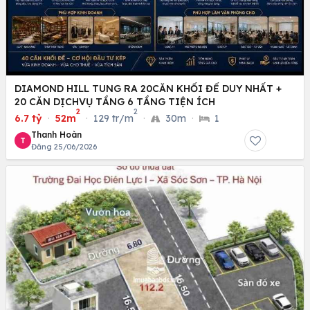
DIAMOND HILL TUNG RA 20CĂN KHỐI ĐẾ DUY NHẤT +
20 CĂN DỊCHVỤ TẦNG 6 TẦNG TIỆN ÍCH
2
2
6.7 tỷ
·
52m
·
129 tr/m
·
30m
·
1
Thanh Hoàn
T
Đăng 25/06/2026