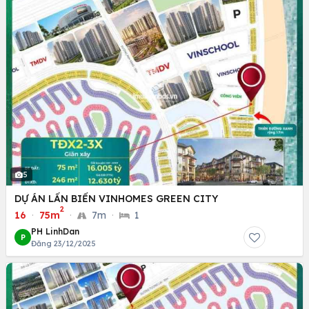
5
DỰ ÁN LẤN BIỂN VINHOMES GREEN CITY
2
16
·
75m
·
7m
·
1
PH LinhDan
P
Đăng 23/12/2025