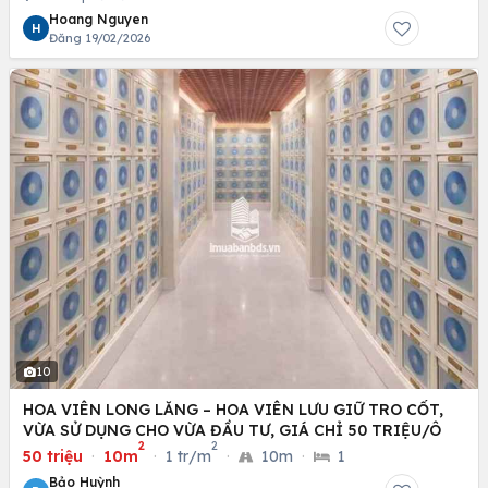
Hoang Nguyen
H
Đăng 19/02/2026
10
HOA VIÊN LONG LĂNG – HOA VIÊN LƯU GIỮ TRO CỐT,
VỪA SỬ DỤNG CHO VỪA ĐẦU TƯ, GIÁ CHỈ 50 TRIỆU/Ô
2
2
50 triệu
·
10m
·
1 tr/m
·
10m
·
1
Bảo Huỳnh