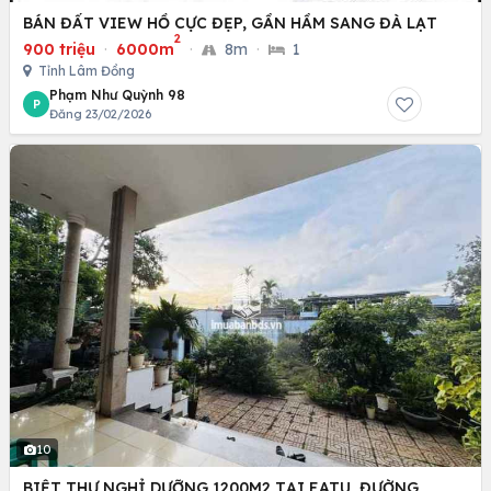
BÁN ĐẤT VIEW HỒ CỰC ĐẸP, GẦN HẦM SANG ĐÀ LẠT
2
900 triệu
·
6000m
·
8m
·
1
Tỉnh Lâm Đồng
Phạm Như Quỳnh 98
P
Đăng 23/02/2026
10
BIỆT THỰ NGHỈ DƯỠNG 1200M2 TẠI EATU, ĐƯỜNG