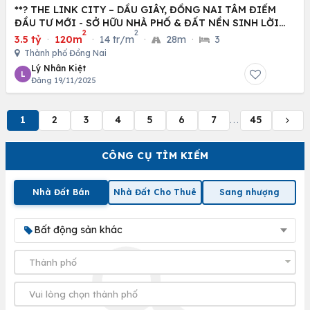
**? THE LINK CITY – DẦU GIÂY, ĐỒNG NAI TÂM ĐIỂM
ĐẦU TƯ MỚI - SỞ HỮU NHÀ PHỐ & ĐẤT NỀN SINH LỜI
2
2
CAO
3.5 tỷ
·
120m
·
14 tr/m
·
28m
·
3
Thành phố Đồng Nai
Lý Nhân Kiệt
L
Đăng 19/11/2025
1
2
3
4
5
6
7
45
...
CÔNG CỤ TÌM KIẾM
Nhà Đất Bán
Nhà Đất Cho Thuê
Sang nhượng
Bất động sản khác