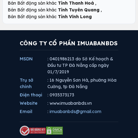
,
Bán Bất động sản khác
Tỉnh Thanh Hoá
,
Bán Bất động sản khác
Tỉnh Tuyên Quang
Bán Bất động sản khác
Tỉnh Vĩnh Long
CÔNG TY CỔ PHẦN IMUABANBDS
MSDN
: 0401986213 do Sở Kế hoạch &
Đầu tư TP Đà Nẵng cấp ngày
01/7/2019
Trụ sở
: 16 Nguyễn Sơn Hà, phường Hòa
chính
Cường, tp Đà Nẵng
Điện thoại
: 0935373173
Website
: www.imuabanbds.vn
Email
:
imuabanbds@gmail.com