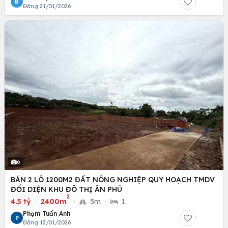
B
Đăng 21/01/2026
6
BÁN 2 LÔ 1200M2 ĐẤT NÔNG NGHIỆP QUY HOẠCH TMDV
ĐỐI DIỆN KHU ĐÔ THỊ ÂN PHÚ
2
4.5 tỷ
·
2400m
·
5m
·
1
Phạm Tuấn Anh
P
Đăng 12/01/2026