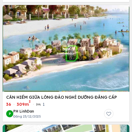
CĂN HIẾM GIỮA LÒNG ĐẢO NGHỈ DƯỠNG ĐẲNG CẤP
2
36
·
309m
·
1
PH LinhDan
P
Đăng 23/12/2025