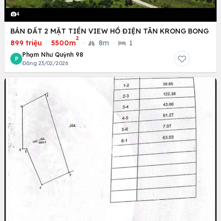
4
BÁN ĐẤT 2 MẶT TIỀN VIEW HỒ ĐIỆN TÂN KRONG BONG
2
899 triệu
·
5500m
·
8m
·
1
Phạm Như Quỳnh 98
P
Đăng 23/02/2026