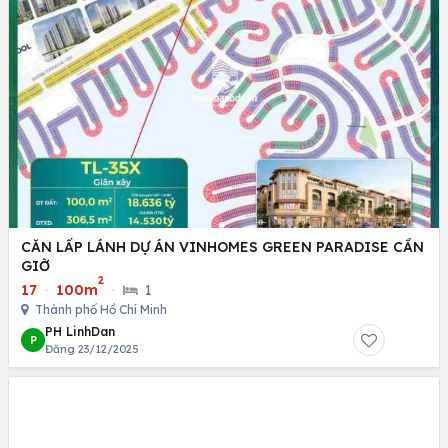
CĂN LẤP LÁNH DỰ ÁN VINHOMES GREEN PARADISE CẦN
GIỜ
2
17
·
100m
·
1
Thành phố Hồ Chí Minh
PH LinhDan
P
Đăng 23/12/2025