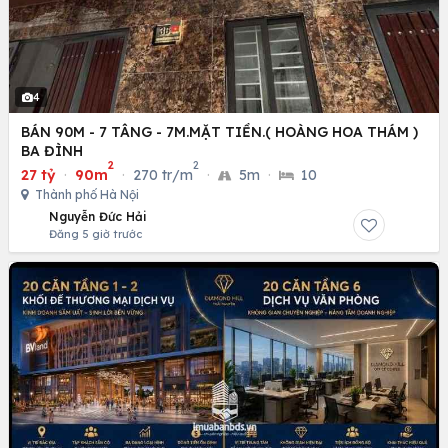
4
BÁN 90M - 7 TÂNG - 7M.MẶT TIỀN.( HOÀNG HOA THÁM )
BA ĐÌNH
2
2
27 tỷ
·
90m
·
270 tr/m
·
5m
·
10
Thành phố Hà Nội
Nguyễn Đức Hải
Đăng 5 giờ trước