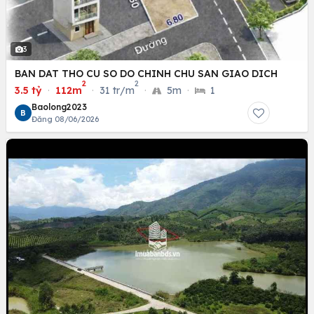
3
BAN DAT THO CU SO DO CHINH CHU SAN GIAO DICH
2
2
3.5 tỷ
·
112m
·
31 tr/m
·
5m
·
1
Baolong2023
B
Đăng 08/06/2026