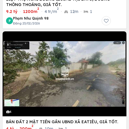
THÔNG THOÁNG, GIÁ TỐT.
2
2
9.2 tỷ
·
1200m
·
4 tr/m
·
12m
·
1
Phạm Như Quỳnh 98
P
Đăng 23/02/2026
4
BÁN ĐẤT 2 MẶT TIỀN GẦN UBND XÃ EATIÊU, GIÁ TỐT.
2
4 tỷ
·
200m
·
10m
·
1