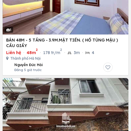
3
BÁN 48M - 5 TẦNG - 3.9M.MẶT TIỀN. ( HỒ TÙNG MẬU )
CẦU GIẤY
2
2
Liên hệ
·
48m
·
178 tr/m
·
3m
·
4
Thành phố Hà Nội
Nguyễn Đức Hải
Đăng 5 giờ trước