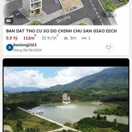
3
BAN DAT THO CU SO DO CHINH CHU SAN GIAO DICH
2
2
3.5 tỷ
·
112m
·
31 tr/m
·
5m
·
1
Baolong2023
B
Đăng 08/06/2026