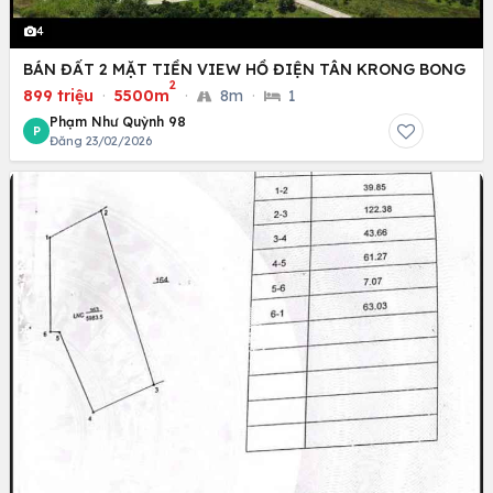
4
BÁN ĐẤT 2 MẶT TIỀN VIEW HỒ ĐIỆN TÂN KRONG BONG
2
899 triệu
·
5500m
·
8m
·
1
Phạm Như Quỳnh 98
P
Đăng 23/02/2026