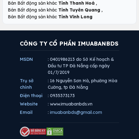
,
Bán Bất động sản khác
Tỉnh Thanh Hoá
,
Bán Bất động sản khác
Tỉnh Tuyên Quang
Bán Bất động sản khác
Tỉnh Vĩnh Long
CÔNG TY CỔ PHẦN IMUABANBDS
MSDN
: 0401986213 do Sở Kế hoạch &
Đầu tư TP Đà Nẵng cấp ngày
01/7/2019
Trụ sở
: 16 Nguyễn Sơn Hà, phường Hòa
chính
Cường, tp Đà Nẵng
Điện thoại
: 0935373173
Website
: www.imuabanbds.vn
Email
:
imuabanbds@gmail.com