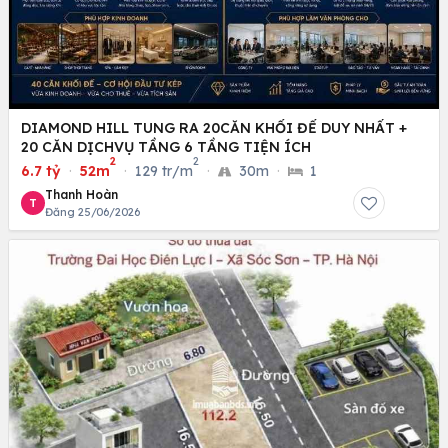
DIAMOND HILL TUNG RA 20CĂN KHỐI ĐẾ DUY NHẤT +
20 CĂN DỊCHVỤ TẦNG 6 TẦNG TIỆN ÍCH
2
2
6.7 tỷ
·
52m
·
129 tr/m
·
30m
·
1
Thanh Hoàn
T
Đăng 25/06/2026