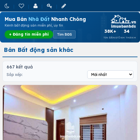
Mua Bán
Nhà Đất
Nhanh Chóng
Kênh bất động sản miễn phí, uy tín
38K+
34
+ Đăng tin miễn phí
Tìm BĐS
TIN ĐĂNG
TỈNH THÀNH
Bán Bất động sản khác
667 kết quả
Sắp xếp: