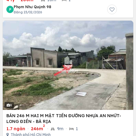
Phạm Như Quỳnh 98
P
Đăng 23/02/2026
6
BÁN 246 M HAI M MẶT TIỀN ĐƯỜNG NHỰA AN NHỨT-
LONG ĐIỀN - BÀ RỊA
2
1.7 ngàn
·
246m
·
9m
·
1
Thành phố Hồ Chí Minh