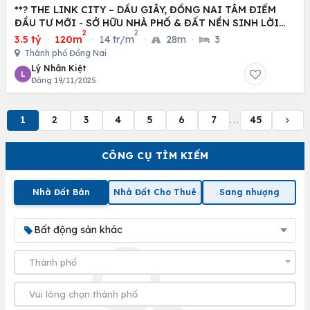
**? THE LINK CITY – DẦU GIÂY, ĐỒNG NAI TÂM ĐIỂM
ĐẦU TƯ MỚI - SỞ HỮU NHÀ PHỐ & ĐẤT NỀN SINH LỜI
2
2
CAO
3.5 tỷ
·
120m
·
14 tr/m
·
28m
·
3
Thành phố Đồng Nai
Lý Nhân Kiệt
L
Đăng 19/11/2025
1
2
3
4
5
6
7
45
...
CÔNG CỤ TÌM KIẾM
Nhà Đất Bán
Nhà Đất Cho Thuê
Sang nhượng
Bất động sản khác