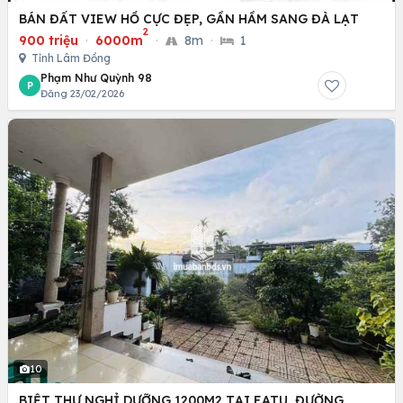
BÁN ĐẤT VIEW HỒ CỰC ĐẸP, GẦN HẦM SANG ĐÀ LẠT
2
900 triệu
·
6000m
·
8m
·
1
Tỉnh Lâm Đồng
Phạm Như Quỳnh 98
P
Đăng 23/02/2026
10
BIỆT THỰ NGHỈ DƯỠNG 1200M2 TẠI EATU, ĐƯỜNG