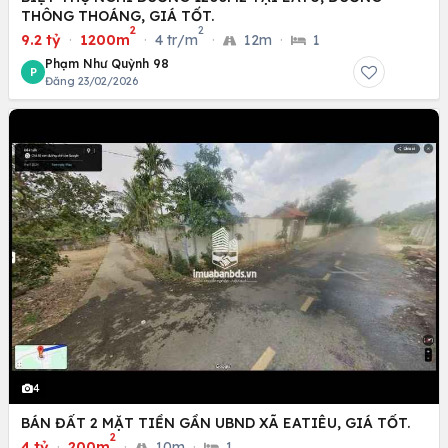
THÔNG THOÁNG, GIÁ TỐT.
2
2
9.2 tỷ
·
1200m
·
4 tr/m
·
12m
·
1
Phạm Như Quỳnh 98
P
Đăng 23/02/2026
4
BÁN ĐẤT 2 MẶT TIỀN GẦN UBND XÃ EATIÊU, GIÁ TỐT.
2
4 tỷ
·
200m
·
10m
·
1