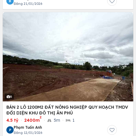
B
Đăng 21/01/2026
6
BÁN 2 LÔ 1200M2 ĐẤT NÔNG NGHIỆP QUY HOẠCH TMDV
ĐỐI DIỆN KHU ĐÔ THỊ ÂN PHÚ
2
4.5 tỷ
·
2400m
·
5m
·
1
Phạm Tuấn Anh
P
Đăng 12/01/2026