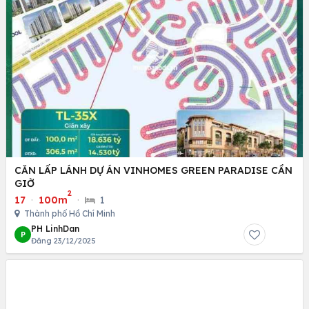
CĂN LẤP LÁNH DỰ ÁN VINHOMES GREEN PARADISE CẦN
GIỜ
2
17
·
100m
·
1
Thành phố Hồ Chí Minh
PH LinhDan
P
Đăng 23/12/2025