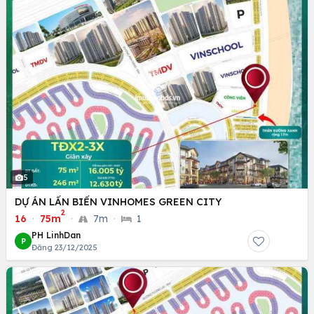
5
DỰ ÁN LẤN BIỂN VINHOMES GREEN CITY
2
16
·
75m
·
7m
·
1
PH LinhDan
P
Đăng 23/12/2025