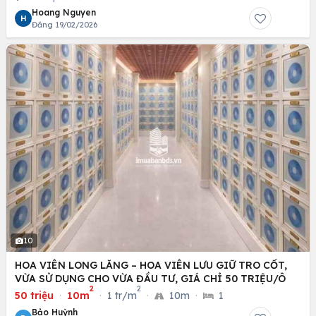
Hoang Nguyen
H
Đăng 19/02/2026
10
HOA VIÊN LONG LĂNG – HOA VIÊN LƯU GIỮ TRO CỐT,
VỪA SỬ DỤNG CHO VỪA ĐẦU TƯ, GIÁ CHỈ 50 TRIỆU/Ô
2
2
50 triệu
·
10m
·
1 tr/m
·
10m
·
1
Bảo Huỳnh