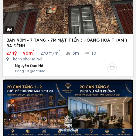
4
BÁN 90M - 7 TÂNG - 7M.MẶT TIỀN.( HOÀNG HOA THÁM )
BA ĐÌNH
2
2
27 tỷ
·
90m
·
270 tr/m
·
5m
·
10
Thành phố Hà Nội
Nguyễn Đức Hải
Đăng 10 giờ trước