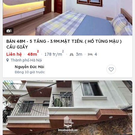
3
BÁN 48M - 5 TẦNG - 3.9M.MẶT TIỀN. ( HỒ TÙNG MẬU )
CẦU GIẤY
2
2
Liên hệ
·
48m
·
178 tr/m
·
3m
·
4
Thành phố Hà Nội
Nguyễn Đức Hải
Đăng 10 giờ trước