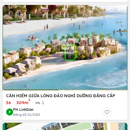
CĂN HIẾM GIỮA LÒNG ĐẢO NGHỈ DƯỠNG ĐẲNG CẤP
2
36
·
309m
·
1
PH LinhDan
P
Đăng 23/12/2025